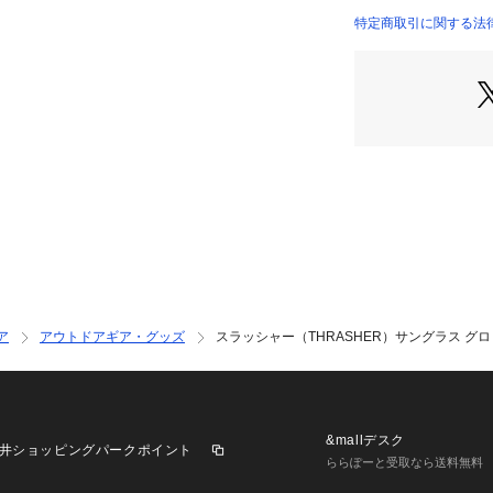
【商品の購入にあ
特定商取引に関する法律に基づ
※一部商品におい
店）
記と異なる場合が
※ブラウザやお使
実際の商品の色味
※掲載の価格・製
いて、予告なく変
了承ください。スラ
ーツゼビオ ゼビオ Su
学雑貨 アイウェア
おしゃれサングラス
 紫外線対策 眩し
 フィッシング ウ
イクリング 自転車
ア
アウトドアギア・グッズ
スラッシャー（THRASHER）サングラス グロリア
水浴 BBQ バーベ
グラス 乱反射カッ
軽減 クリアな視界
見やすい
&mallデスク
井ショッピングパークポイント
ららぽーと受取なら送料無料