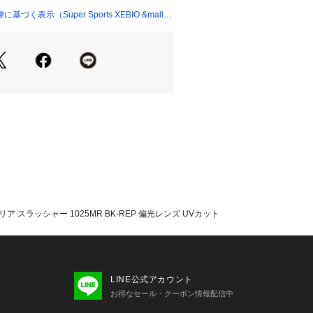
たっての注意事項】
く表示（Super Sports XEBIO &mall
て弊社カラー表記がメーカーカラー表
ございます。
いのモニター環境により、掲載画像と
が若干異なる場合があります。
品のパッケージ・デザイン・仕様につ
更することがあります。あらかじめご
ッシャー THRASHER スーパースポ
per Sports XEBIO メガネ 眼鏡 光
 サングラス 普段使い デイリーユース 
 ファッションサングラス UVカット
さ対策 日差し対策 旅行 トラベル 釣り
ォーキング ジョギング ランニング サ
 レジャー アウトドア ハイキング 海
 スラッシャー 1025MR BK-REP 偏光レンズ UVカット
キュー キャンプ 偏光レンズ 偏光サン
ト ギラつきカット 雑光カット 反射光
 視認性向上 目の疲れ軽減 疲れにくい 
LINE公式アカウント
お得なセール・クーポン情報配信中