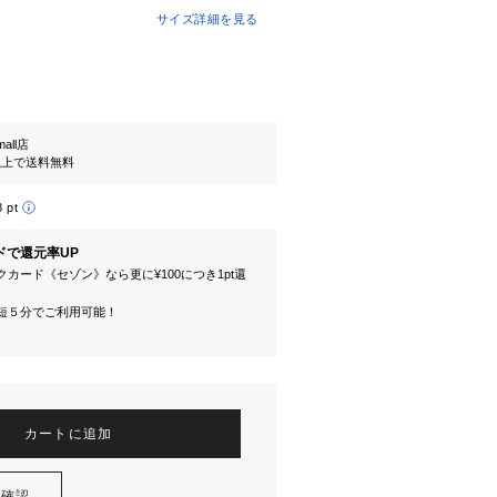
サイズ詳細を見る
mall店
円以上で送料無料
8 pt
ドで還元率UP
カード《セゾン》なら更に¥100につき1pt還
短５分でご利用可能！
カートに追加
を確認