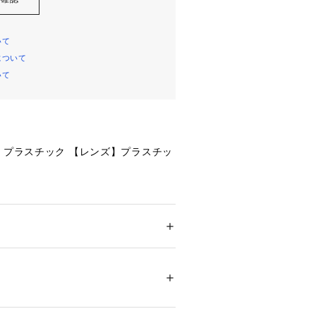
いて
について
いて
】プラスチック 【レンズ】プラスチッ
%
45mm
メンズ
8mm
ドア・スポーツ
 ＞ 
アウトドア
 ＞ 
アウトドア
3mm
4mm
46855 
（モール）
ショップ）
45mm