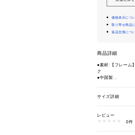
価格表示につ
取り寄せ商品
返品交換につ
商品詳細
●素材:【フレーム
ク
●中国製
●可視透過率:約15
●偏光度:99%
●フレーム幅(約):1
サイズ詳細
性別：
レディース
●フレーム高(約):4
カテゴリー：
アウト
ギア・グッズ
●鼻幅(約):20mm
レビュー
●レンズ縦幅(約):4
0件
●レンズ横幅(約):5
商品番号：
15400004
10880167101 （
●テンプル長(約):1