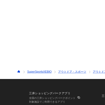
SuperSportsXEBIO
アウトドア・スポーツ
アウトド
三井ショッピングパークアプリ
三
全国の三井ショッピングパークポイント
対象施設でご利用できるアプリ