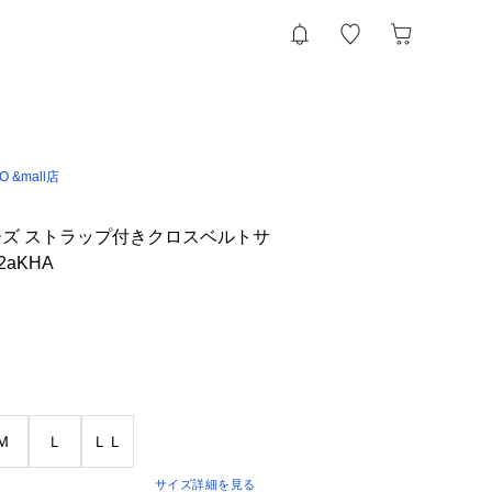
IO &mall店
ズ ストラップ付きクロスベルトサ
2aKHA
Ｍ
Ｌ
ＬＬ
サイズ詳細を見る