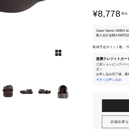
¥8,778
税込
Super Sports XEBIO &
購入合計金額4,990
取得予定ポイント数：
7
提携クレジットカー
三井ショッピングパーク
元！
お申し込み完了後、最
今すぐお申し込み
店舗在庫