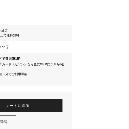
mall店
円以上で送料無料
9 pt
ドで還元率UP
カード《セゾン》なら更に¥100につき1pt還
短５分でご利用可能！
カートに追加
を確認