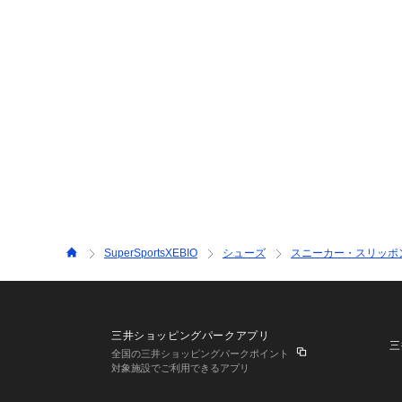
SuperSportsXEBIO
シューズ
スニーカー・スリッポ
三井ショッピングパークアプリ
三
全国の三井ショッピングパークポイント
対象施設でご利用できるアプリ