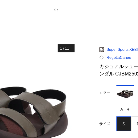
1
/
11
Super Sports XEB
RegettaCanoe
カジュアルシュー
ンダル CJBM250
カラー
カーキ
Ｓ
サイズ