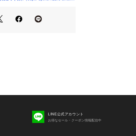
を分散し、疲れにくい。
ンのメンズクロスベルトサンダル
安定感のあるヒールは着地の衝撃から
先へ自然と体重移動できるローリング
トソール
:KHA
たっての注意事項】
・計量方法により計測を行っておりま
差が生じる場合がございます。
ついて】
過程で、接着剤の付着や縫製のズレ・
ございます。ご理解、ご了承の上、お
。
いては、左右10cm以内の差までは弊
いただいております。
以上の差がある場合はメールにてお問
LINE公式アカウント
。
お得なセール・クーポン情報配信中
て弊社カラー表記がメーカーカラー表
ございます。