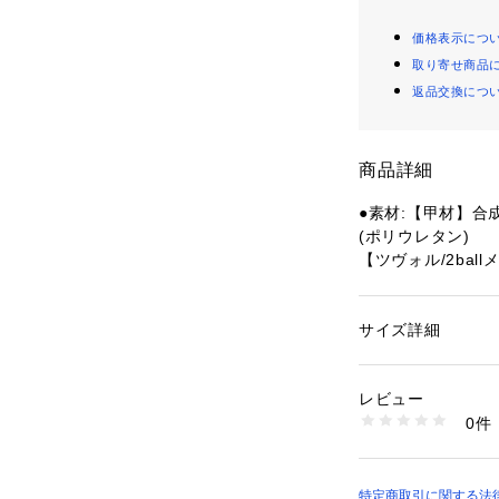
価格表示につ
取り寄せ商品
返品交換につ
商品詳細
●素材:【甲材】合
(ポリウレタン)
【ツヴォル/2ba
てサイズが異なる
●サイズ:【Sサイズ】
26.0cm 【Lサイズ
サイズ詳細
性別：
メンズ
～28.0cm
カテゴリー：
シュー
【実寸サイズ】
レビュー
●重量:約311g(Lc
商品番号：
15400004
0件
●日本製
10885681301 （
●甲ベルトは面テ
ルトで足にぴった
い弾力性のインソ
特定商取引に関する法律に基づ