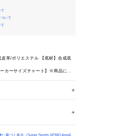
いて
について
いて
成皮革/ポリエステル 【底材】合成底
llメーカーサイズチャート】※商品によっ
場合が御座います。
24.5～25.0cm 【Mサイズ】25.5～
】26.5～27.0cm 【LLサイズ】27.5
ズ
 ＞ 
スニーカー・スリッポン
m片足)
46697 
（モール）
ショップ）
ープ仕様なので調整ができ、バックベ
りフィットします。グミのような程よ
ールは足裏のアーチにフィットするの
く表示（Super Sports XEBIO &mall