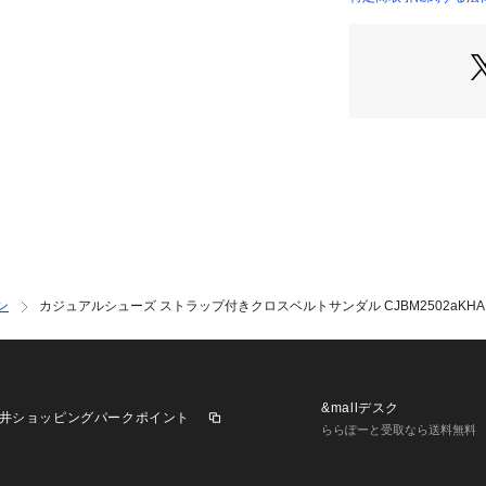
で足裏全体に圧力
店）
●個性的なデザイ
●接地面が広く、
足を守ります
●かかとからつま
歩行へと導くアウ
●メーカーカラー表記
【商品の購入にあ
※弊社独自の採寸
すため、多少の誤
【こちらの商品に
※シューズの製造
ン
カジュアルシューズ ストラップ付きクロスベルトサンダル CJBM2502aKHA
歪みがある場合が
買い求めください
※靴ひもの長さにつ
社許容内とさせて
左右の紐に10cm
&mallデスク
井ショッピングパークポイント
い合わせください
ららぽーと受取なら送料無料
※一部商品におい
記と異なる場合が