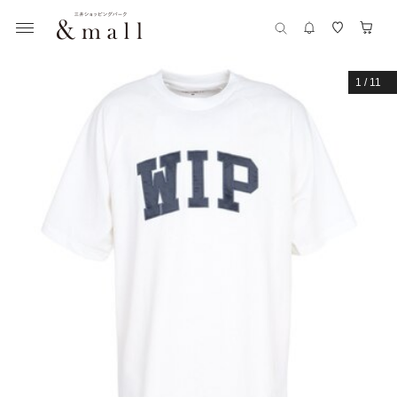
1
/
11