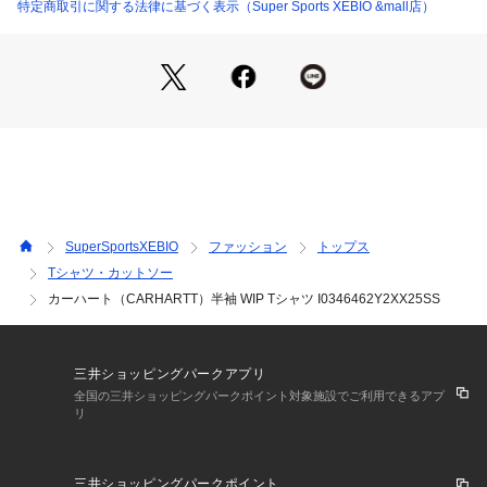
め、多少の誤差が生じる場合がございます。
特定商取引に関する法律に基づく表示（Super Sports XEBIO &mall店）
※一部商品において弊社カラー表記がメーカーカラー表記と異
なる場合がございます。
※ブラウザやお使いのモニター環境により、掲載画像と実際の
商品の色味が若干異なる場合があります。
※掲載の価格・製品のパッケージ・デザイン・仕様について、
予告なく変更することがあります。あらかじめご了承くださ
い。2025年春夏モデル 2025ssmodel カーハート CARHARTT 
スーパースポーツゼビオ ゼビオ Super Sports XEBIO スポー
ツカジュアル カットソー Men's Mens メンズ めんず 男性 ト
ップス 白 ホワイト  普段着 コットン 父の日 プレゼント ss25
SuperSportsXEBIO
ファッション
トップス
509cpn
Tシャツ・カットソー
カーハート（CARHARTT）半袖 WIP Tシャツ I0346462Y2XX25SS
三井ショッピングパークアプリ
全国の三井ショッピングパークポイント対象施設でご利用できるアプ
リ
三井ショッピングパークポイント