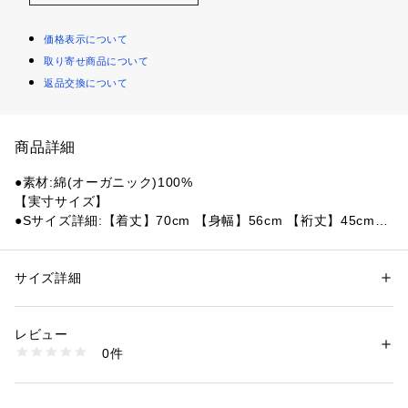
価格表示について
取り寄せ商品について
返品交換について
商品詳細
●素材:綿(オーガニック)100%
【実寸サイズ】
●Sサイズ詳細:【着丈】70cm 【身幅】56cm 【裄丈】45cm
●Mサイズ詳細:【着丈】72cm 【身幅】58.5cm 【裄丈】48cm
●Lサイズ詳細:【着丈】75cm 【身幅】61cm 【裄丈】51.5cm
●LLサイズ詳細:【着丈】78cm 【身幅】64cm 【裄丈】53cm
サイズ詳細
性別：
メンズ
●バングラデシュ製
カテゴリー：
ファッション
 ＞ 
トップス
 ＞ 
Tシャツ・カットソー
●COTTON ORGANI
レビュー
●メーカーカラー表記:White/Dusky Blue
商品番号：
1540000446133 
（モール）
0件
10882662101 （ショップ）
【商品の購入にあたっての注意事項】
※弊社独自の採寸・計量方法により計測を行っておりますた