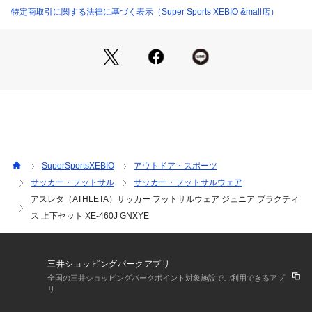
●メーカーカラー表記:GRN×YEL
特定商取引に関する法律に基づく表示（Super Sports XEBIO &mall店）
【商品の購入にあたっての注意事項】
※弊社独自の採寸・計量方法により計測を行っておりますた
め、多少の誤差が生じる場合がございます。
※一部商品において弊社カラー表記がメーカーカラー表記と異
なる場合がございます。
※ブラウザやお使いのモニター環境により、掲載画像と実際の
商品の色味が若干異なる場合があります。
※掲載の価格・製品のパッケージ・デザイン・仕様について、
予告なく変更することがあります。あらかじめご了承くださ
SuperSportsXEBIO
アウトドア・スポーツ
い。アスレタ ATHLETA スーパースポーツゼビオ ゼビオ Supe
サッカー・フットサル
サッカー・フットサルウェア
r Sports XEBIO サッカー soccer フットボール サッカーウエ
アスレタ（ATHLETA）サッカー フットサルウェア ジュニア プラクティ
ア ウェア フットサル futsal フットサルウエア プラクティスシ
ャツ プラシャツ 練習着 ウェア wear Junior ジュニア じゅに
ス 上下セット XE-460J GNXYE
あ 子供 JR スポーツウェア Tシャツ ショートパンツ セットア
ップ kid_bg
三井ショッピングパークアプリ
全国の三井ショッピングパークポイント対象施設でご利用できるアプ
リ