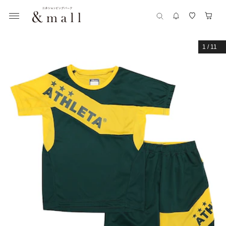
1
/
11