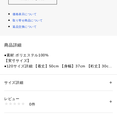
価格表示について
取り寄せ商品について
返品交換について
商品詳細
●素材:ポリエステル100%
【実寸サイズ】
●120サイズ詳細:【着丈】50cm 【身幅】37cm 【裄丈】30cm 
【ウエスト】51cm 【ヒップ】82cm 【股上】20.5cm 【股
下】14cm 【すそ幅】20cm 【わたり幅】25cm
●130サイズ詳細:【着丈】53cm 【身幅】39cm 【裄丈】31.5c
サイズ詳細
性別：
キッズ・ベビー
m 【ウエスト】54cm 【ヒップ】82cm 【股上】22cm 【股
カテゴリー：
アウトドア・スポーツ
 ＞ 
サッカー・フットサル
 ＞ 
サッカ
ー・フットサルウェア
下】14.5cm 【すそ幅】21cm 【わたり幅】26cm
レビュー
●140サイズ詳細:【着丈】58cm 【身幅】40cm 【裄丈】33cm 
0件
【ウエスト】56cm 【ヒップ】86cm 【股上】23.5cm 【股
商品番号：
1540000445931 
（モール）
10872597401 （ショップ）
下】16cm 【すそ幅】21cm 【わたり幅】27.5cm
●ミャンマー製