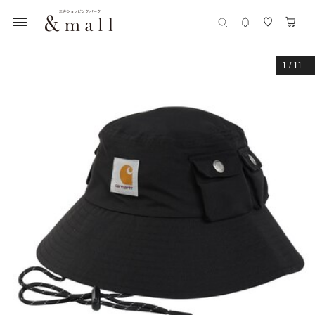
1
/
11