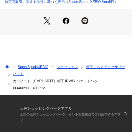
【商品の購入にあたっての注意事項】
特定商取引に関する法律に基づく表示（Super Sports XEBIO &mall店）
※弊社独自の採寸・計量方法により計測を行っておりますた
め、多少の誤差が生じる場合がございます。
※一部商品において弊社カラー表記がメーカーカラー表記と異
なる場合がございます。
※ブラウザやお使いのモニター環境により、掲載画像と実際の
商品の色味が若干異なる場合があります。
※掲載の価格・製品のパッケージ・デザイン・仕様について、
予告なく変更することがあります。あらかじめご了承くださ
い。2025年春夏モデル 2025ssmodel カーハート CARHARTT 
スーパースポーツゼビオ ゼビオ Super Sports XEBIO カジュ
SuperSportsXEBIO
ファッション
帽子・ヘアアクセサリー
アル小物 アクセサリー 帽子 Men's Mens メンズ めんず 男性
ハット
 黒 ブラック ss25509cpn
カーハート（CARHARTT）帽子 IRWIN バケットハット
I03460500EXX25SS
三井ショッピングパークアプリ
全国の三井ショッピングパークポイント対象施設でご利用できるアプ
リ