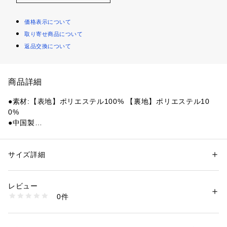
価格表示について
取り寄せ商品について
返品交換について
商品詳細
●素材:【表地】ポリエステル100% 【裏地】ポリエステル10
0%
●中国製
●サイズ:【S(S/M)サイズ】頭囲54.0cm 高さ14.0cm ツバ8.5c
m 【M(M/L)サイズ】頭囲56.0cm 高さ14.0cm ツバ8.5cm 【L
(L/XL)サイズ】頭囲59.0cm 高さ14.0cm ツバ8.5cm
サイズ詳細
性別：
レディース
メンズ
●アーウィンバケットハットは、裏地なしの軽量ポリエステル
カテゴリー：
ファッション
 ＞ 
帽子・ヘアアクセサリー
 ＞ 
ハット
ポプリン製。片側にスナップボタンのポケットが2つ付いてい
レビュー
る。カーハートWIPのスクエアラベルがデザインを引き締めま
商品番号：
1540000445641 
（モール）
0件
す。
10882673101 （ショップ）
●メーカーカラー表記:Black