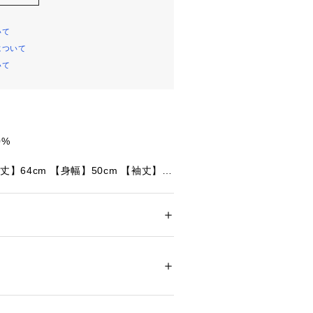
いて
について
いて
0%
丈】64cm 【身幅】50cm 【袖丈】5
丈】67cm 【身幅】53cm 【袖丈】5
メンズ
丈】70cm 【身幅】56cm 【袖丈】61
ドア・スポーツ
 ＞ 
バレーボール
 ＞ 
バレーボ
身丈】74cm 【身幅】59cm 【袖丈】6
44448 
（モール）
ショップ）
フィックをプリントしたスウェットパー