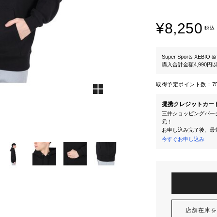
¥8,250
税込
Super Sports XEBIO &
購入合計金額4,990
取得予定ポイント数：
7
提携クレジットカー
三井ショッピングパーク
元！
お申し込み完了後、最
今すぐお申し込み
店舗在庫