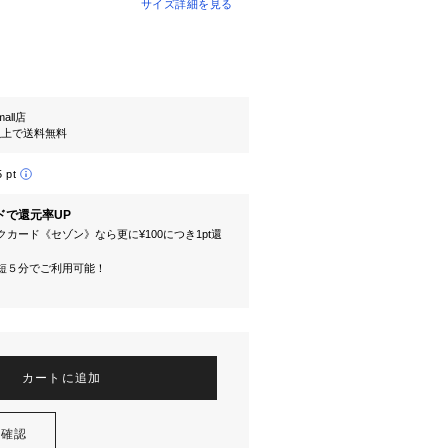
サイズ詳細を見る
mall店
円以上で送料無料
5 pt
ドで還元率UP
カード《セゾン》なら更に¥100につき1pt還
短５分でご利用可能！
カートに追加
を確認