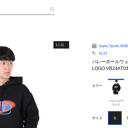
1
/
11
Super Sports XEB
ALST
バレーボールウェア
LOGO VB24AT03
カラー
ベージュ×ブ

Ｓ
サイズ