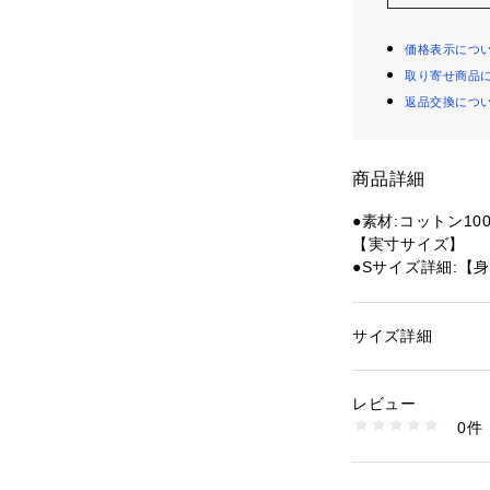
価格表示につ
取り寄せ商品
返品交換につ
商品詳細
●素材:コットン10
【実寸サイズ】
●Sサイズ詳細:【身
7cm
●Mサイズ詳細:【身
9cm
サイズ詳細
性別：
レディース
●Lサイズ詳細:【身
カテゴリー：
アウト
ールウェア
cm
レビュー
●LLサイズ詳細:【
0件
3cm
商品番号：
15400004
10864544101 （
●中国製
●24AW新作グラ