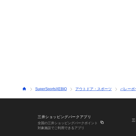
SuperSportsXEBIO
アウトドア・スポーツ
バレーボ
三井ショッピングパークアプリ
三
全国の三井ショッピングパークポイント
対象施設でご利用できるアプリ