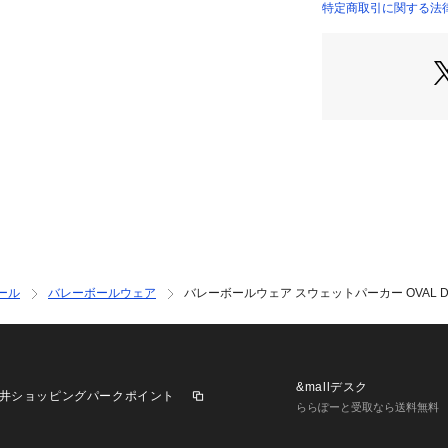
カー。
特定商取引に関する法律に基づ
●楕円とドットの
店）
な雰囲気を漂わせ
●メーカーカラー表記:
【商品の購入にあ
※弊社独自の採寸
すため、多少の誤
※一部商品におい
記と異なる場合が
※ブラウザやお使
実際の商品の色味
※掲載の価格・製
いて、予告なく変
ール
バレーボールウェア
バレーボールウェア スウェットパーカー OVAL DOT 
了承ください。アル
ゼビオ Super Spo
yball バレーボ
 ウォームアップシャ
08 VB24AT03
&mallデスク
井ショッピングパークポイント
トン100% 綿10
ららぽーと受取なら送料無料
 プルオーバー ス
ト 屋内 体育館 練