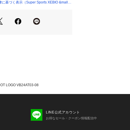
く表示（Super Sports XEBIO &mall
組み合わせがどこか懐かしく、レトロ
るグラフィックです。
 BLACK/ORANGE
たっての注意事項】
・計量方法により計測を行っておりま
差が生じる場合がございます。
て弊社カラー表記がメーカーカラー表
ございます。
いのモニター環境により、掲載画像と
が若干異なる場合があります。
品のパッケージ・デザイン・仕様につ
更することがあります。あらかじめご
LOGO VB24AT03-08
スト ALST スーパースポーツゼビオ 
rts XEBIO バレーボール バレー volle
ールウエア ウェア ウォームアップシャツ
ツ トレーニングウェア VB24AT03-
 08 メンズ レディース ユニセックス コッ
LINE公式アカウント
0% コットン パーカー フーディ 重ね着
お得なセール・クーポン情報配信中
ウェット グラフィック ロゴ 屋内コー
習 トレーニング 部活 ブラック オレン