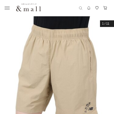
1
/
11