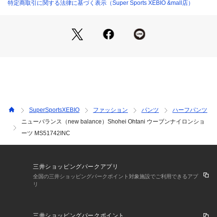
特定商取引に関する法律に基づく表示（Super Sports XEBIO &mall店）
【実寸サイズ】
●S(US:XS)サイズ詳細:【ウエスト】71cm 【ヒップ】94cm
 【股上】26.5cm 【股下】17.5cm 【すそ幅】26.5cm 【わた
り幅】31.5cm
●M(US:S)サイズ詳細:【ウエスト】78cm 【ヒップ】102cm
 【股上】27cm 【股下】18cm 【すそ幅】28cm 【わたり幅】
33.5cm
●L(US:M)サイズ詳細:【ウエスト】84cm 【ヒップ】106cm
 【股上】28.5cm 【股下】18cm 【すそ幅】29.5cm 【わたり
幅】35.5cm
SuperSportsXEBIO
ファッション
パンツ
ハーフパンツ
●LL(XL)サイズ詳細:【ウエスト】92cm 【ヒップ】115cm
ニューバランス（new balance）Shohei Ohtani ウーブンナイロンショ
 【股上】29cm 【股下】18cm 【すそ幅】31.5cm 【わたり
ーツ MS51742INC
幅】37.5cm
●3L(2XL)サイズ詳細:【ウエスト】100cm 【ヒップ】124cm
 【股上】31cm 【股下】18cm 【すそ幅】35cm 【わたり幅】
40.5cm
三井ショッピングパークアプリ
●ベトナム製
全国の三井ショッピングパークポイント対象施設でご利用できるアプ
●Short
リ
●Standard(スタンダード):快適な着用感のスタンダードフィッ
ト
●大谷翔平選手の投打二刀流の才能を巧みに表現した、ニュー
三井ショッピングパークポイント