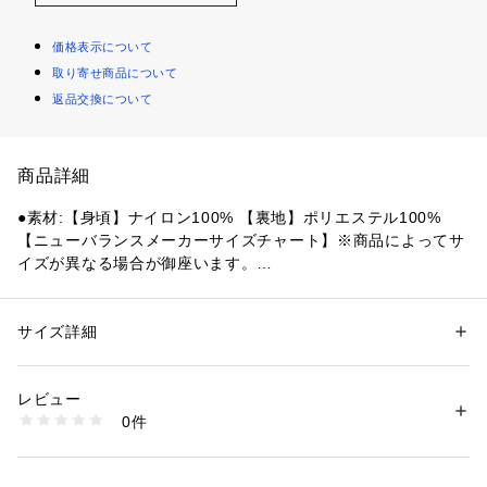
価格表示について
取り寄せ商品について
返品交換について
商品詳細
●素材:【身頃】ナイロン100% 【裏地】ポリエステル100%
【ニューバランスメーカーサイズチャート】※商品によってサ
イズが異なる場合が御座います。
【弊社表記日本サイズ(海外サイズ)】
●サイズ:【Sサイズ(US:XS)】ウエスト69～74cm 【Mサイズ
(US:S)】ウエスト74～79cm 【Lサイズ(US:M)】ウエスト79
サイズ詳細
性別：
メンズ
～87cm 【LL(XL)サイズ(US:L)】ウエスト87～93cm 【3L(2X
カテゴリー：
ファッション
 ＞ 
パンツ
 ＞ 
ハーフパンツ
L)サイズ(US:XL)】ウエスト93～101cm
レビュー
※本商品は特性上弊社サイズ表記と海外サイズ(メーカー規格サ
商品番号：
1540000444432 
（モール）
0件
イズ)が異なります。
10882985201 （ショップ）
ご購入の際は弊社表記の日本サイズをご選択ください。
( )内の表記が海外サイズ(メーカー規格サイズ)となります。