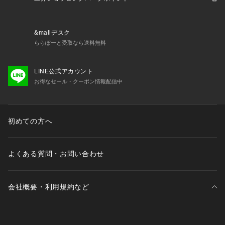
バランスの大谷シグネチャーコレクション。フィールド上での
パフォーマンスに焦点を当てたスタイルと、オフフィールドで
の定番アイテムを幅広く取り揃えたこのコレクションでは、野
&mallデスク
球の伝統からインスピレーションを得たディテールが際立つ現
ららぽーと受取なら送料無料
代的でクラフツマンシップあふれるデザインを展開していま
す。
LINE公式アカウント
●メーカーカラー表記:INC
お得なセール・クーポン情報配信中
※製品仕様により商品タグと本体の製品タグでサイズ表記が異
なる場合があります。
【商品の購入にあたっての注意事項】
初めての方へ
※弊社独自の採寸・計量方法により計測を行っておりますた
め、多少の誤差が生じる場合がございます。
※一部商品において弊社カラー表記がメーカーカラー表記と異
よくある質問・お問い合わせ
なる場合がございます。
※ブラウザやお使いのモニター環境により、掲載画像と実際の
商品の色味が若干異なる場合があります。
会社概要・利用規約など
※掲載の価格・製品のパッケージ・デザイン・仕様について、
予告なく変更することがあります。あらかじめご了承くださ
い。2025年春夏モデル 2025ssmodel ニューバランス new bal
ance newbalance スーパースポーツゼビオ ゼビオ Super Spo
三井不動産が展開する商業施設一覧