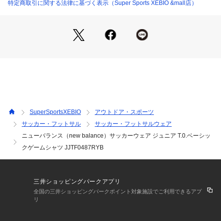
●中国製
特定商取引に関する法律に基づく表示（Super Sports XEBIO &mall店）
●NB DRY:吸汗速乾。身体をドライで快適に保ちます。
●メーカーカラー表記:RYB
【商品の購入にあたっての注意事項】
※弊社独自の採寸・計量方法により計測を行っておりますた
め、多少の誤差が生じる場合がございます。
※一部商品において弊社カラー表記がメーカーカラー表記と異
なる場合がございます。
※ブラウザやお使いのモニター環境により、掲載画像と実際の
商品の色味が若干異なる場合があります。
SuperSportsXEBIO
アウトドア・スポーツ
※掲載の価格・製品のパッケージ・デザイン・仕様について、
サッカー・フットサル
サッカー・フットサルウェア
予告なく変更することがあります。あらかじめご了承くださ
ニューバランス（new balance）サッカーウェア ジュニア T.0.ベーシッ
い。ニューバランス new balance newbalance スーパースポ
ーツゼビオ ゼビオ Super Sports XEBIO サッカー soccer フ
クゲームシャツ JJTF0487RYB
ットボール サッカーウエア ウェア サッカーシャツ プラクティ
スシャツ プラシャツ 練習着 Junior ジュニア じゅにあ 子供 J
R スポーツウェア トップス 半袖 Tシャツ ss25cp06 kid_bg s
三井ショッピングパークアプリ
cwess
全国の三井ショッピングパークポイント対象施設でご利用できるアプ
リ