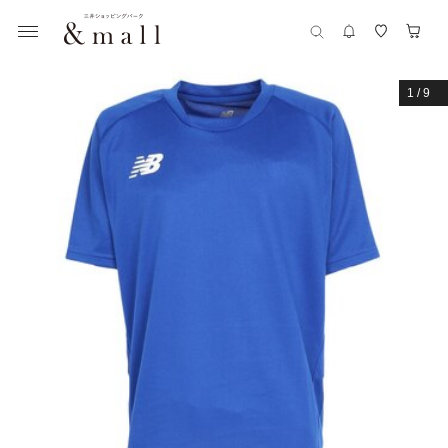
1
/
9