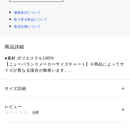
価格表示について
取り寄せ商品について
返品交換について
商品詳細
●素材:ポリエステル100%
【ニューバランスメーカーサイズチャート】※商品によってサ
イズが異なる場合が御座います。
●サイズ:【130cm】身長125～135cm 胸囲61～67cm 【140c
m】身長135～145cm 胸囲65～72cm 【150cm】身長145～1
55cm 胸囲70～78cm 【160cm】身長155～165cm 胸囲76～8
サイズ詳細
性別：
キッズ・ベビー
4cm
カテゴリー：
アウトドア・スポーツ
 ＞ 
サッカー・フットサル
 ＞ 
サッカ
ー・フットサルウェア
【実寸サイズ】
レビュー
●130サイズ詳細:【着丈】55cm 【身幅】40cm 【裄丈】35cm
0件
●140サイズ詳細:【着丈】59cm 【身幅】42cm 【裄丈】37cm
商品番号：
1540000444340 
（モール）
10748494301 （ショップ）
●150サイズ詳細:【着丈】63cm 【身幅】44cm 【裄丈】39cm
●160サイズ詳細:【着丈】67cm 【身幅】46cm 【裄丈】41cm