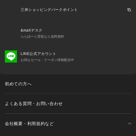
※弊社独自の採寸・計量方法により計測を行っておりますた
め、多少の誤差が生じる場合がございます。
三井ショッピングパークポイント
※一部商品において弊社カラー表記がメーカーカラー表記と異
なる場合がございます。
※ブラウザやお使いのモニター環境により、掲載画像と実際の
&mallデスク
商品の色味が若干異なる場合があります。
ららぽーと受取なら送料無料
※掲載の価格・製品のパッケージ・デザイン・仕様について、
予告なく変更することがあります。あらかじめご了承くださ
い。コラントッテ Colantotte スーパースポーツゼビオ ゼビオ
LINE公式アカウント
 Super Sports XEBIO 野球 BASEBALL ベースボール 野球用
お得なセール・クーポン情報配信中
品 野球ウェア ベースボールウェア ウェア Tシャツ Men's Me
ns メンズ めんず 男性 Tシャツ DBDAI41 DBDAI 41 磁石 機能 
血行 血行改善 肩こり 肩コリ 背中 ストレッチ 筋肉ケア フェラ
初めての方へ
イト ロゴ 練習 トレーニング 部活 クラブ 大会 野球部 草野球
 社会人野球 高校野球 高校 グレー month04 sp2255cp wear_
etc bbwe
よくある質問・お問い合わせ
会社概要・利用規約など