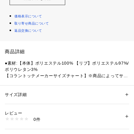
価格表示について
取り寄せ商品について
返品交換について
商品詳細
●素材:【本体】ポリエステル100% 【リブ】ポリエステル97%/
ポリウレタン3%
【コラントッテメーカーサイズチャート】※商品によってサイ
ズが異なる場合が御座います。
●サイズ:【Mサイズ】身長167～173cm 胸囲89～95cm 【Lサ
イズ】身長172～178cm 胸囲93～99cm 【LL(XL)サイズ】身
サイズ詳細
性別：
メンズ
長177～183cm 胸囲97～103cm
カテゴリー：
アウトドア・スポーツ
 ＞ 
野球・ソフトボール
 ＞ 
野球・ソフ
トボールウェア
【実寸サイズ】
レビュー
●Mサイズ詳細:【身丈】70cm 【身幅】53cm 【肩幅】52cm
0件
 【袖丈】48cm
商品番号：
1540000443519 
（モール）
10884103301 （ショップ）
●Lサイズ詳細:【身丈】72cm 【身幅】55cm 【肩幅】54cm
 【袖丈】49cm