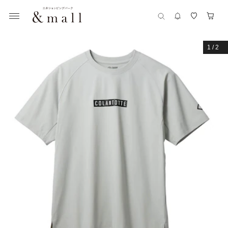
1
/
2