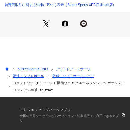
●LL(XL)サイズ詳細:【身丈】74cm 【身幅】57cm 【肩幅】56
特定商取引に関する法律に基づく表示（Super Sports XEBIO &mall店）
cm 【袖丈】50cm
●磁石:フェライト永久磁石130ミリテスラ 10個をN極S極交互
配列
●肩・背中の血行改善、肩コリ・背中のコリに効く
●スポーツ中に着るだけ簡単、筋肉ケア。
●特殊な捲縮(けんしゅく)糸をつかったストレッチ性生地EPIX
を採用。ポリエステル100%でありながら快適な伸縮性、寸法
安定性を持ち、プレー中の動きを妨げません。
●フェライト永久磁石130ミリテスラの磁石を僧帽筋に沿って1
0個、コラントッテ独自のN極S極交互配列で配置。装着部の血
SuperSportsXEBIO
アウトドア・スポーツ
行を改善、筋肉のコリを緩和、回復を促します。
野球・ソフトボール
野球・ソフトボールウェア
●名称:コラントッテSPORTS 機能ウェア クルーネックシャツ
コラントッテ（Colantotte）機能ウェア クルーネックシャツ ボックスロ
 ボックスロゴ
●医療機器認証番号:304AGBZX00012000
ゴ Tシャツ 半袖 DBDAI45
●広告文責:ゼビオコミュニケーションネットワークス株式会社
(ナビダイヤル:0570-550-802)
●メーカー名:株式会社 コラントッテ
三井ショッピングパークアプリ
●メーカーカラー表記:ライトグレー×ブラック
全国の三井ショッピングパークポイント対象施設でご利用できるアプ
リ
【商品の購入にあたっての注意事項】