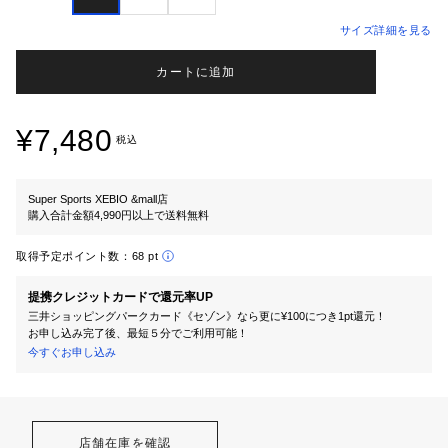
サイズ詳細を見る
カートに追加
¥7,480
税込
Super Sports XEBIO &mall店
購入合計金額4,990円以上で送料無料
取得予定ポイント数：
68 pt
提携クレジットカードで還元率UP
三井ショッピングパークカード《セゾン》なら更に¥100につき1pt還元！
お申し込み完了後、最短５分でご利用可能！
今すぐお申し込み
店舗在庫を確認