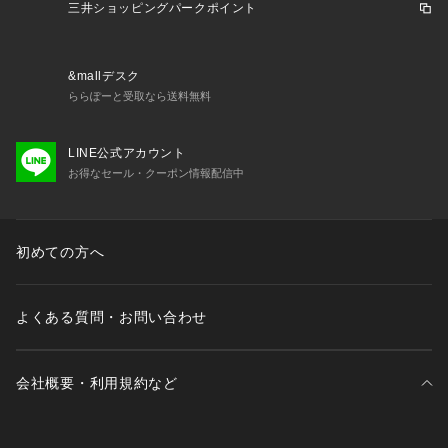
予告なく変更することがあります。あらかじめご了承くださ
三井ショッピングパークポイント
い。コラントッテ Colantotte スーパースポーツゼビオ ゼビオ
 Super Sports XEBIO 野球 BASEBALL ベースボール 野球用
品 野球小物 ベースボール小物 アクセサリー Men's Mens メ
&mallデスク
ンズ めんず 男性 DBCAE52 DBCAE 52 磁石 機能 血行 血行改
ららぽーと受取なら送料無料
善 右腕 片腕 腕 肘 コンプレッション アームカバー 軽量 伸縮
 ストレッチ 着圧 サポート ストレッチ 日焼け UVカット ドラ
LINE公式アカウント
イ 吸汗速乾 吸汗 速乾 練習 トレーニング 部活 クラブ 大会 野
お得なセール・クーポン情報配信中
球部 草野球 社会人野球 高校野球 高校 大会 ブラック month0
4 spm2320 fispm20 0525lcpn_p cpl92r ath_uvitem
初めての方へ
よくある質問・お問い合わせ
会社概要・利用規約など