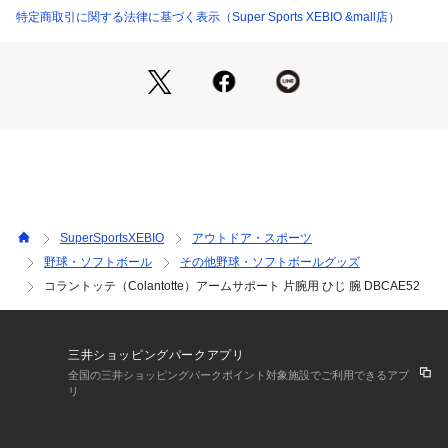
した1枚売りタイプの新しいアームサポート。
特定商取引に関する法律に基づく表示（Super Sports XEBIO &mall店）
●上腕から手首までをカバー、筋肉を適度にホールドし、筋振
動を軽減します。紫外線遮蔽率(UVカット) 99%以上。
●吸水速乾性のある4WAYストレッチ生地で、立体的なパターン
設計により装着部位にフィット。ひじ関節内側には通気を促す
パンチング加工を施し、快適にご着用いただけます。
●ひじ関節内側付近に、160ミリテスラの薄型希土類永久磁石4
個を、コラントッテ独自のN極S極交互配列で配置。装着部の
血行を改善、筋肉のコリを緩和、回復を促します。
●名称:コラントッテSPORTS アームサポート
●医療機器認証番号:306AGBZX00088000
SuperSportsXEBIO
アウトドア・スポーツ
●広告文責:ゼビオコミュニケーションネットワークス株式会社
野球・ソフトボール
その他野球・ソフトボールグッズ
(ナビダイヤル:0570-550-802)
コラントッテ（Colantotte）アームサポート 片腕用 ひじ 腕 DBCAE52
●メーカー名:株式会社 コラントッテ
【商品の購入にあたっての注意事項】
※一部商品において弊社カラー表記がメーカーカラー表記と異
三井ショッピングパークアプリ
なる場合がございます。
全国の三井ショッピングパークポイント対象施設でご利用できるアプ
※ブラウザやお使いのモニター環境により、掲載画像と実際の
リ
商品の色味が若干異なる場合があります。
※掲載の価格・製品のパッケージ・デザイン・仕様について、