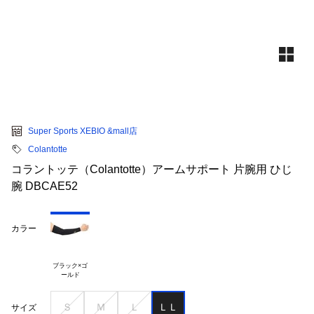
Super Sports XEBIO &mall店
Colantotte
コラントッテ（Colantotte）アームサポート 片腕用 ひじ
腕 DBCAE52
カラー
ブラック×ゴ

Ｓ
Ｍ
Ｌ
ＬＬ
サイズ