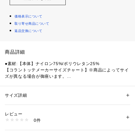
価格表示について
取り寄せ商品について
返品交換について
商品詳細
●素材:【本体】ナイロン75%/ポリウレタン25%
【コラントッテメーカーサイズチャート】※商品によってサイ
ズが異なる場合が御座います。
●サイズ:【Sサイズ】上腕の一番太い部分(中央値)24cm～28c
m(26) 【Mサイズ】上腕の一番太い部分(中央値)27cm～31cm
(29) 【Lサイズ】上腕の一番太い部分(中央値)30cm～34cm(3
サイズ詳細
性別：
メンズ
2) 【LL(XL)サイズ】上腕の一番太い部分(中央値)33cm～37c
カテゴリー：
アウトドア・スポーツ
 ＞ 
野球・ソフトボール
 ＞ 
その他野
球・ソフトボールグッズ
m(35)
レビュー
●磁石:希土類永久磁石160ミリテスラ 4個をN極S極交互配列
0件
●ひじ・腕など装着部位の血行改善、コリに効く
商品番号：
1540000443515 
（モール）
10884103501 （ショップ）
●当社従来品の磁石より1/2以下の厚みながら磁力アップを実現
した「薄型フラット磁石」を採用。野球・ゴルフシーンを想定