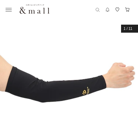
1
/
11