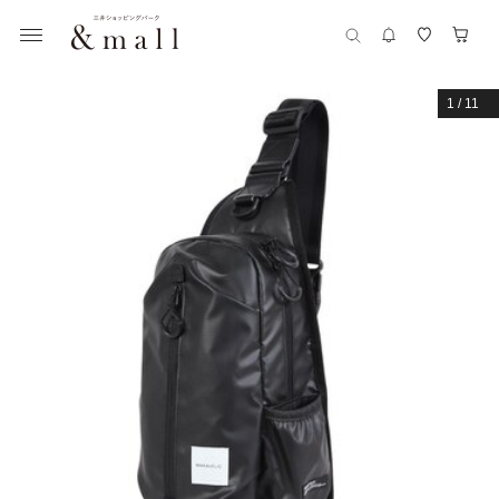
1
/
11