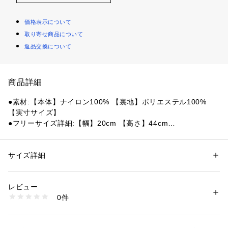
価格表示について
取り寄せ商品について
返品交換について
商品詳細
●素材:【本体】ナイロン100% 【裏地】ポリエステル100%
【実寸サイズ】
●フリーサイズ詳細:【幅】20cm 【高さ】44cm
●ベトナム製
●CORDURA FABRIC
●スタイリッシュで高耐久性、軽量で丈夫
サイズ詳細
性別：
レディース
メンズ
●引裂、摩擦、摩耗に対する優れた耐久性
カテゴリー：
アウトドア・スポーツ
 ＞ 
アウトドア
 ＞ 
アウトドアバッグ
●暮らしのためにデザイン、長持ちします
レビュー
商品番号：
1540000443317 
（モール）
0件
【商品の購入にあたっての注意事項】
10880700301 （ショップ）
※弊社独自の採寸・計量方法により計測を行っておりますた
め、多少の誤差が生じる場合がございます。