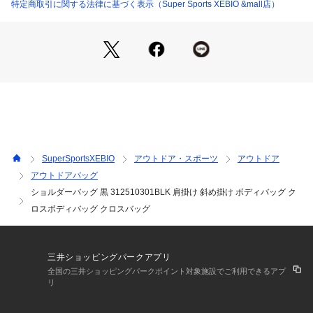
※一部商品において弊社カラー表記がメーカーカラー表記と異
特定商取引に関する法律に基づく表示（Super Sports XEBIO &mall店）
なる場合がございます。
※ブラウザやお使いのモニター環境により、掲載画像と実際の
商品の色味が若干異なる場合があります。
※掲載の価格・製品のパッケージ・デザイン・仕様について、
予告なく変更することがあります。あらかじめご了承くださ
い。マキャベリック MAKAVELIC スーパースポーツゼビオ ゼ
ビオ Super Sports XEBIO BAG バッグ カバン 鞄 スポーツバ
ッグ 運動用バッグ ショルダーバッグ ブランド 斜め掛け カジ
ュアル レジャー アウトドア キャンプ ツアー フェス ライブ ス
ポーツ観戦 旅行 トラベル 観光 ウォーキング サイクリング ブ
SuperSportsXEBIO
アウトドア・スポーツ
アウトドア
ラック apsm20 黒 ブラック 0525lcpn_a 10pc0620 cpl92r x
アウトドアバッグ
mas2025_ssx_teens_bag
ショルダーバッグ 黒 312510301BLK 肩掛け 斜め掛け ボディバッグ ク
ロスボディバッグ クロスバッグ
三井ショッピングパークアプリ
全国の三井ショッピングパークポイント対象施設でご利用できるアプ
リ