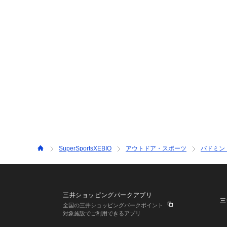
SuperSportsXEBIO
アウトドア・スポーツ
バドミン
三井ショッピングパークアプリ
三
全国の三井ショッピングパークポイント
対象施設でご利用できるアプリ