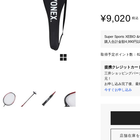
¥9,020
税込
Super Sports XEBIO &
購入合計金額4,990
取得予定ポイント数：
8
提携クレジットカー
三井ショッピングパーク
元！
お申し込み完了後、最
今すぐお申し込み
店舗在庫