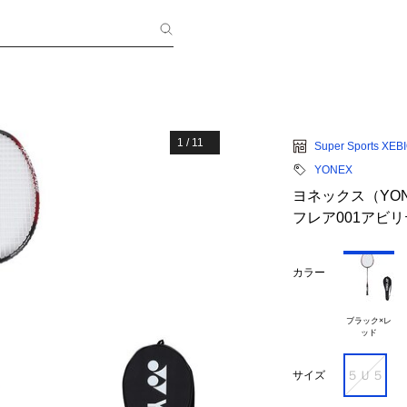
1
/
11
Super Sports XEB
YONEX
ヨネックス（YO
フレア001アビリティ
カラー
ブラック×レ

５Ｕ５
サイズ