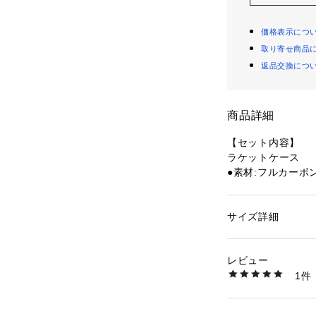
価格表示につ
取り寄せ商品
返品交換につ
商品詳細
【セット内容】
ラケットケース
●素材:フルカーボ
●中国製
●張り上がり
●適正テンション:1
サイズ詳細
性別：
レディース
●長さ:675mm
カテゴリー：
アウト
トンラケット
●ウェイト:78g
レビュー
●フレックス:軟
1件
●バランス:スタン
商品番号：
15400004
10876651001 （
●フェイス面積(inc
ン×クロス)バラン