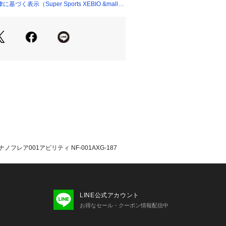
く表示（Super Sports XEBIO &mall
1:BG66アルティマックス
2:エクスボルト63
メンズ):初級◎
レディス):初級◎
ギュラー
ントンを始めるエントリープレーヤー
ン協会検定合格品
:ブラック/レッド 187
たっての注意事項】
て弊社カラー表記がメーカーカラー表
ございます。
レア001アビリティ NF-001AXG-187
いのモニター環境により、掲載画像と
が若干異なる場合があります。
品のパッケージ・デザイン・仕様につ
更することがあります。あらかじめご
ックス YONEX スーパースポーツゼ
LINE公式アカウント
 Sports XEBIO バドミントン バドミ
お得なセール・クーポン情報配信中
ントン バドミントンラケット バトミ
ケット 張り上がり ガット張り上げ済