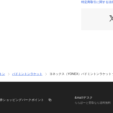
●ベーシック
特定商取引に関する法律に基づ
●適正ストリングス
店）
●適正ストリングス
●対象プレーヤー(
●対象プレーヤー(
●フレーム形状:レ
●これからバドミ
向け。
●日本バドミント
●メーカーカラー表記
【商品の購入にあ
※一部商品におい
記と異なる場合が
トン
バドミントンラケット
ヨネックス（YONEX）バドミントンラケット ナノフ
※ブラウザやお使
実際の商品の色味
※掲載の価格・製
いて、予告なく変
了承ください。ヨネ
&mallデスク
井ショッピングパークポイント
ビオ ゼビオ Super
ららぽーと受取なら送料無料
ントン用品 バトミ
ントンラケット ラ