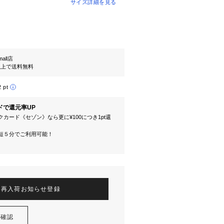
サイズ詳細を見る
mall店
円以上で送料無料
2 pt
ドで還元率UP
カード《セゾン》なら更に¥100につき1pt還
短５分でご利用可能！
再入荷お知らせ登録
を確認