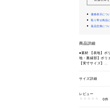
価格表示につ
取り寄せ商品
返品交換につ
商品詳細
●素材:【表地】ポリ
地・裏縁部】ポリエ
【実寸サイズ】
●フリーサイズ詳細:
m
●中国製
サイズ詳細
性別：
レディース
●UV&クールつば
カテゴリー：
ファッ
プ
●ふんわりフォル
レビュー
●すっぽり被れて
0件
きのつばで、顔まで
商品番号：
15400004
10874622001 （
●ムレにくい内側
●スッピン顔もす