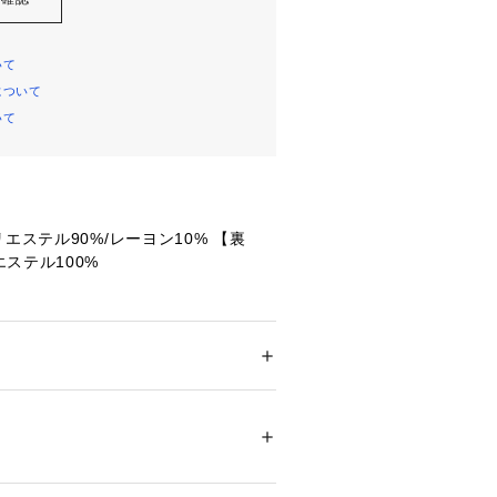
いて
について
いて
エステル90%/レーヨン10% 【裏
ステル100%
【頭囲】57.5cm 【つばの長さ】11c
広小顔キャスケット
ション
 ＞ 
帽子・ヘアアクセサリー
 ＞ 
キャッ
ムでゆったり。髪型がくずれにくい
小顔効果:ふんわりした頭部の形と下向
すっぽり!
42499 
（モール）
ショップ）
前面メッシュ
っぽりカバー