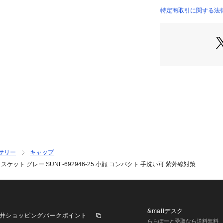
●小顔に見えるシ
特定商取引に関する法律に基づ
●折りたたんでコ
店）
●取り外せるスト
●手洗いOK
●UVカット率99%(U
●接触冷感 Q-MAX 
●メーカーカラー表
【商品の購入にあ
※弊社独自の採寸
すため、多少の誤
※一部商品におい
記と異なる場合が
※ブラウザやお使
サリー
キャップ
実際の商品の色味
ケット グレー SUNF-692946-25 小顔 コンパクト 手洗い可 紫外線対策 …
※掲載の価格・製
いて、予告なく変
了承ください。2025
ァミリー SUN FA
ゼビオ ゼビオ Supe
&mallデスク
井ショッピングパークポイント
 Lady's Ladys 
ららぽーと受取なら送料無料