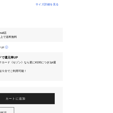
サイズ詳細を見る
mall店
円以上で送料無料
4 pt
ドで還元率UP
カード《セゾン》なら更に¥100につき1pt還
短５分でご利用可能！
カートに追加
を確認