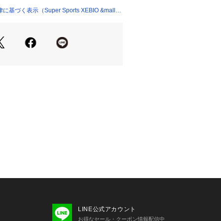
ルエット
く表示（Super Sports XEBIO &mall
ンパクトに
ラップ付き
PF50+)
0.2以上
記:グレー
たっての注意事項】
・計量方法により計測を行っておりま
差が生じる場合がございます。
て弊社カラー表記がメーカーカラー表
ございます。
いのモニター環境により、掲載画像と
が若干異なる場合があります。
品のパッケージ・デザイン・仕様につ
更することがあります。あらかじめご
年春夏モデル 2025ssmodel サンフ
MILY SUNFAMILY スーパースポーツ
r Sports XEBIO 帽子 キャスケット
LINE公式アカウント
レディース 女性 uvcare_pm25 uvcare_
お得なセール・クーポン情報配信中