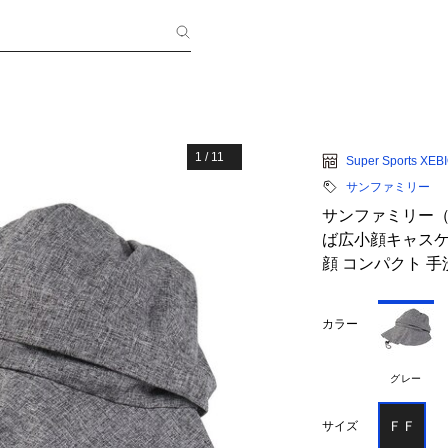
1
/
11
Super Sports XEB
サンファミリー
サンファミリー（S
ば広小顔キャスケット
顔 コンパクト 手
カラー
グレー
ＦＦ
サイズ