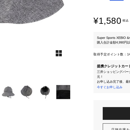
¥1,580
税込
Super Sports XEBIO &
購入合計金額4,990
取得予定ポイント数：
1
提携クレジットカー
三井ショッピングパーク
元！
お申し込み完了後、最
今すぐお申し込み
店舗在庫