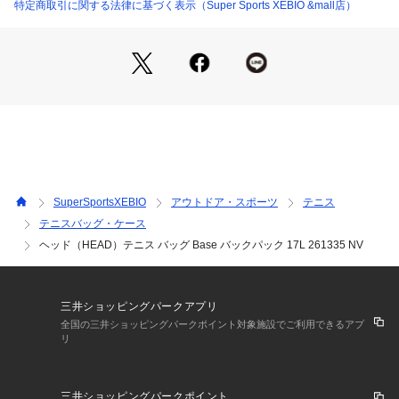
●ジッパー付きの大きなフロントポケット
特定商取引に関する法律に基づく表示（Super Sports XEBIO &mall店）
●サイドに2つのメッシュポケット
●すべてのラケットにマッチする新デザイン
【商品の購入にあたっての注意事項】
※一部商品において弊社カラー表記がメーカーカラー表記と異
なる場合がございます。
※ブラウザやお使いのモニター環境により、掲載画像と実際の
商品の色味が若干異なる場合があります。
※掲載の価格・製品のパッケージ・デザイン・仕様について、
予告なく変更することがあります。あらかじめご了承くださ
SuperSportsXEBIO
アウトドア・スポーツ
テニス
い。ヘッド HEAD スーパースポーツゼビオ ゼビオ Super Spo
テニスバッグ・ケース
rts XEBIO BAG バッグ カバン かばん 鞄 テニス テニス用品 te
ヘッド（HEAD）テニス バッグ Base バックパック 17L 261335 NV
nnis テニス小物 アクセサリー テニスバッグ テニスバック バ
ッグ デイパック デイバッグ デイバック リュック リュックサ
ック バックパック month04 スポーツバッグ 部活 練習 試合 s
p585BIG spm2320 fispm20 0525lcpn_p spcp2006 20cp062
三井ショッピングパークアプリ
5 y20cpsp sp20cp815 cpl92r head_2509ss 0321_cp
全国の三井ショッピングパークポイント対象施設でご利用できるアプ
リ
三井ショッピングパークポイント