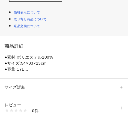
価格表示について
取り寄せ商品について
返品交換について
商品詳細
●素材:ポリエステル100%
●サイズ:54×33×13cm
●容量:17L
●スタイリッシュで機能的なBASE BACKPACK 17L BKORは、
HEADのコレクションの全ラケットとマッチする新しいデザイ
ンで、コートへの移動で荷物を軽くしたいときに理想的。1～2
サイズ詳細
性別：
レディース
メンズ
本のラケットが収納できるラケット用コンパートメントのほか
カテゴリー：
アウトドア・スポーツ
 ＞ 
テニス
 ＞ 
テニスバッグ・ケース
に、メインコンパートメント1つ、小物用のフロントジッパー
レビュー
ポケット1つ、ウォーターボトルなどが入れられるサイドメッ
商品番号：
1540000442339 
（モール）
0件
シュポケットが2つ備わっています。
10876160101 （ショップ）
●ラケット用コンパートメント
●メインコンパートメント