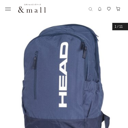
1
/
11