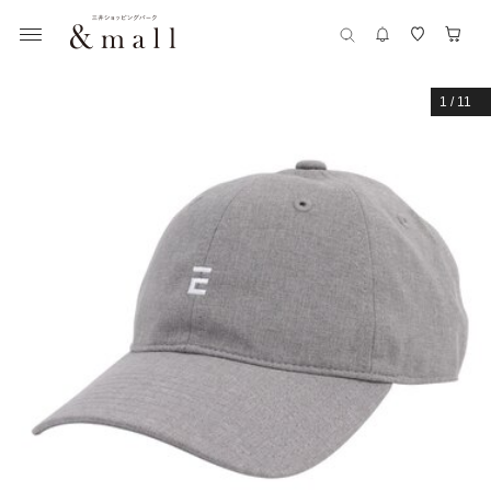
1
/
11