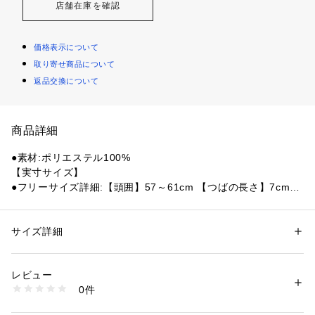
店舗在庫を確認
価格表示について
取り寄せ商品について
返品交換について
商品詳細
●素材:ポリエステル100%
【実寸サイズ】
●フリーサイズ詳細:【頭囲】57～61cm 【つばの長さ】7cm
●中国製
●吸汗速乾
●メーカーカラー表記:GRY
サイズ詳細
性別：
メンズ
カテゴリー：
ファッション
 ＞ 
帽子・ヘアアクセサリー
 ＞ 
キャップ
【商品の購入にあたっての注意事項】
レビュー
※弊社独自の採寸・計量方法により計測を行っておりますた
商品番号：
1540000441547 
（モール）
0件
め、多少の誤差が生じる場合がございます。
10877525001 （ショップ）
※一部商品において弊社カラー表記がメーカーカラー表記と異