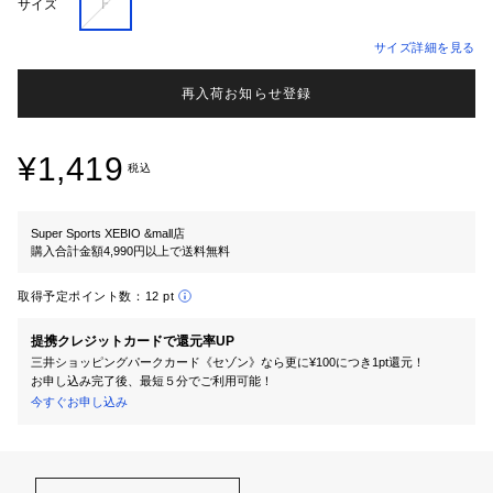
Ｆ
サイズ
サイズ詳細を見る
再入荷お知らせ登録
¥1,419
税込
Super Sports XEBIO &mall店
購入合計金額4,990円以上で送料無料
取得予定ポイント数：
12 pt
提携クレジットカードで還元率UP
三井ショッピングパークカード《セゾン》なら更に¥100につき1pt還元！
お申し込み完了後、最短５分でご利用可能！
今すぐお申し込み