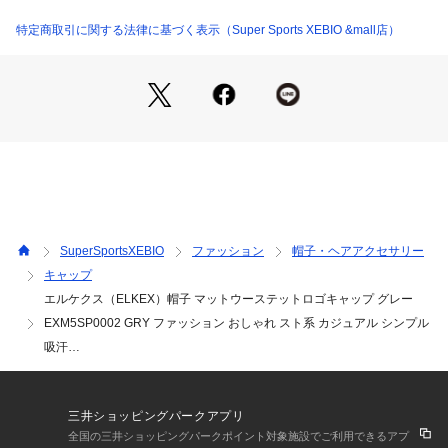
なる場合がございます。
※ブラウザやお使いのモニター環境により、掲載画像と実際の
特定商取引に関する法律に基づく表示（Super Sports XEBIO &mall店）
商品の色味が若干異なる場合があります。
※掲載の価格・製品のパッケージ・デザイン・仕様について、
予告なく変更することがあります。あらかじめご了承くださ
い。2025年春夏モデル 2025ssmodel エルケクス ELKEX スー
パースポーツゼビオ ゼビオ Super Sports XEBIO 帽子 キャッ
プ Men's Mens メンズ めんず 男性 ブランド pm_captown p
m_caplp
SuperSportsXEBIO
ファッション
帽子・ヘアアクセサリー
キャップ
エルケクス（ELKEX）帽子 マットウーステットロゴキャップ グレー
EXM5SP0002 GRY ファッション おしゃれ スト系 カジュアル シンプル
吸汗…
三井ショッピングパークアプリ
全国の三井ショッピングパークポイント対象施設でご利用できるアプ