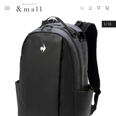
1
/
11