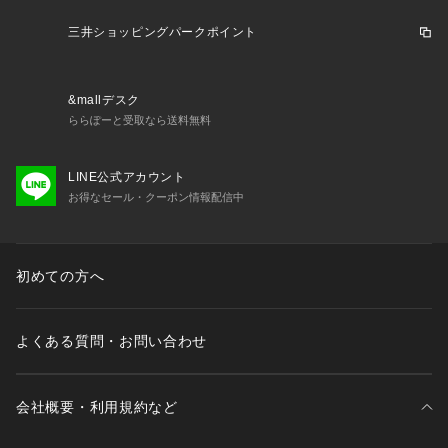
※一部商品において弊社カラー表記がメーカーカラー表記と異
なる場合がございます。
三井ショッピングパークポイント
※ブラウザやお使いのモニター環境により、掲載画像と実際の
商品の色味が若干異なる場合があります。
※掲載の価格・製品のパッケージ・デザイン・仕様について、
&mallデスク
予告なく変更することがあります。あらかじめご了承くださ
ららぽーと受取なら送料無料
い。ルコックスポルティフ lecoqsportif スーパースポーツゼビ
オ ゼビオ Super Sports XEBIO BAG バッグ カバン かばん 鞄 
テニス テニス用品 tennis テニス小物 アクセサリー テニスバ
LINE公式アカウント
ッグ テニスバック バッグ デイパック デイバッグ デイバック
お得なセール・クーポン情報配信中
 リュック リュックサック バックパック スポーツバッグ 部活
 大会 試合 month04 racket_2601sale 2601売れ筋
初めての方へ
よくある質問・お問い合わせ
会社概要・利用規約など