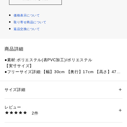
価格表示について
取り寄せ商品について
返品交換について
商品詳細
●素材:ポリエステル(表PVC加工)/ポリエステル
【実寸サイズ】
●フリーサイズ詳細:【幅】30cm 【奥行】17cm 【高さ】47cm
●中国製
●ショルダーストラップの長さ:46～87cm
●容量:12L
サイズ詳細
性別：
レディース
メンズ
●重量:700g
カテゴリー：
アウトドア・スポーツ
 ＞ 
テニス
 ＞ 
テニスバッグ・ケース
●ラケット収納スペースや小物ポケットを増やすなど、テニス
レビュー
シーンでの使いやすさにこだわったバックパックです。
商品番号：
1540000439776 
（モール）
2件
●メインポケットの背面にはギャザーデザインの小物ポケット
10875152401 （ショップ）
が2つ、表面にはファスナー付きのメッシュポケットを設置。
●日焼け止めやグリップテープなど、コートで使用したい小物