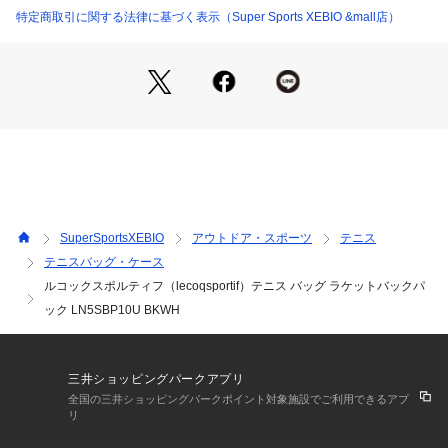
を収納するのにおすすめです。
特定商取引に関する法律に基づく表示（Super Sports XEBIO &mall店）
●表には縦に大きく開くシークレットポケットがあり、中身が
落ちにくいように配慮した仕様で財布やケータイなど、すぐに
出したい物を収納することができます。
●肩パッドには長さ調節のできるベルトがあるので、フィット
感があります。
●両サイドのポケットは底部がメッシュになっているので、ペ
ットボトルや傘などを収納しても水が溜りにくい設計です。
●ラケットは1～2本収納可(※)丸みのあるフォルムで年齢性別
問わず使いやすいデザインに仕上げました。(※)ラケットのサ
イズなどで収納可能本数は異なります。
SuperSportsXEBIO
アウトドア・スポーツ
テニス
●ルコックスポルティフのこだわりが詰まったラケットバッグ
テニスバッグ・ケース
です!
ルコックスポルティフ（lecoqsportif）テニス バッグ ラケットバックパ
●艶があり高級感のあるポリエステル素材です。
●テニスへ行く際に。
ック LN5SBP10U BKWH
●ジムやトレーニングに行く際に。
●ラケット収納/肩パッド伸縮機能
三井ショッピングパークアプリ
【商品の購入にあたっての注意事項】
全国の三井ショッピングパークポイント対象施設でご利用できるアプ
※弊社独自の採寸・計量方法により計測を行っておりますた
リ
め、多少の誤差が生じる場合がございます。