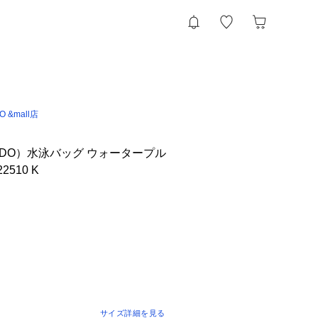
IO &mall店
EDO）水泳バッグ ウォータープル
2510 K
サイズ詳細を見る