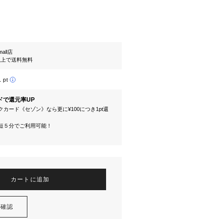
mall店
円以上で送料無料
1 pt
ドで還元率UP
カード《セゾン》なら更に¥100につき1pt還
短５分でご利用可能！
カートに追加
を確認