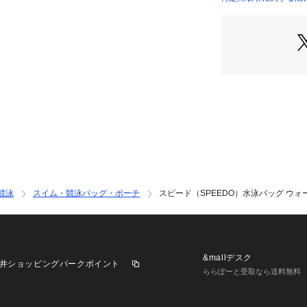
ファスナーを使用
店）
●引手も開閉しや
た。
●開口部が大きく
●濡れたものを収
のでご注意くださ
すすめします。
●濡れたものはも
整理にも使えます
●プールやトラベ
まなシーンで重宝
です。
競泳
スイム・競泳バッグ・ポーチ
スピード（SPEEDO）水泳バッグ ウォータ
【商品の購入にあ
※修理のご依頼はG
ります。詳しくは
い。
※一部商品におい
&mallデスク
井ショッピングパークポイント
記と異なる場合が
ららぽーと受取なら送料無料
※ブラウザやお使
実際の商品の色味