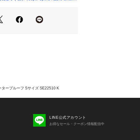
。
すいようブーンデザインに改良しまし
収納しやすいです。
納する場合、完全防水ではありません
い。水を絞り落としてからの収納をお
ちろん、濡らしたくないものや小物の
。
ル、アウトドアや雨の日など、さまざ
します。スイマー必須の便利アイテム
ープルーフ Sサイズ SE22510 K
たっての注意事項】
oldwinリペアサービスにて承ってお
メーカー公式サイトをご確認くださ
て弊社カラー表記がメーカーカラー表
LINE公式アカウント
ございます。
お得なセール・クーポン情報配信中
いのモニター環境により、掲載画像と
が若干異なる場合があります。