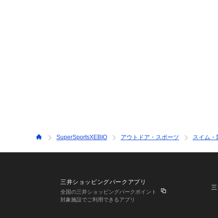
SuperSportsXEBIO
アウトドア・スポーツ
スイム・
三井ショッピングパークアプリ
三
全国の三井ショッピングパークポイント
対象施設でご利用できるアプリ