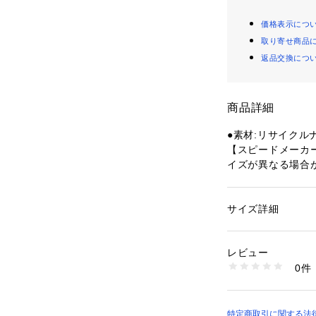
価格表示につ
取り寄せ商品
返品交換につ
商品詳細
●素材:リサイクル
【スピードメーカ
イズが異なる場合
●サイズ(cm):H10
●中国製
●容量:約3L
サイズ詳細
性別：
レディース
●軽くてコンパク
カテゴリー：
アウト
競泳バッグ・ポーチ
ーフポーチ(約3L)
レビュー
●定番の「Water 
0件
型素材を使用し、
商品番号：
15400004
10875469801 （
のままに、強はっ
ます。
●開口部にはブー
特定商取引に関する法律に基づ