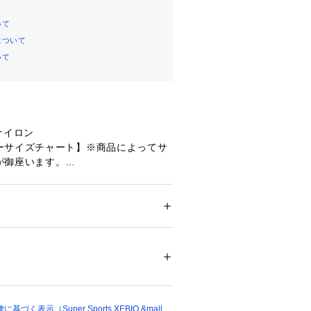
いて
について
いて
ナイロン
ーサイズチャート】※商品によってサ
が御座います。
×W20×D12
メンズ
ト、持ち運びに便利なウォータープル
ドア・スポーツ
 ＞ 
スイム・競泳
 ＞ 
スイム・
です。
Proof」を25S1シーズンより環境配慮
リニューアルいたしました。機能はそ
39597 
（モール）
ショップ）
水加工、防水シームテープを施してい
ンマークをプリントしたマットな止水
く表示（Super Sports XEBIO &mall