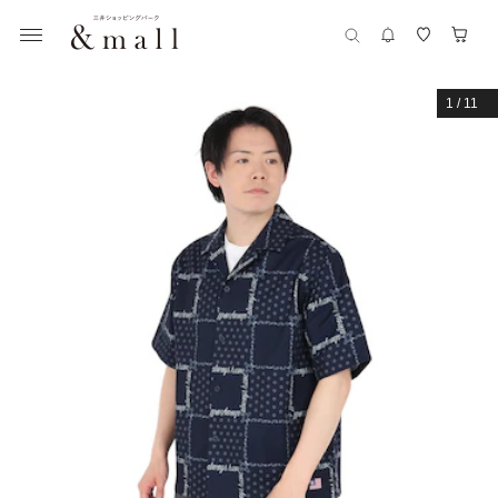
1
/
11