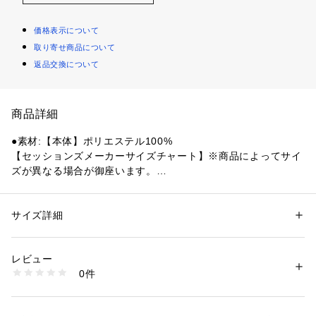
価格表示について
取り寄せ商品について
返品交換について
商品詳細
●素材:【本体】ポリエステル100%
【セッションズメーカーサイズチャート】※商品によってサイ
ズが異なる場合が御座います。
●サイズ:【Mサイズ】胸囲89～95cm 身長167～173cm 【Lサ
イズ】胸囲93～99cm 身長172～178cm 【LLサイズ】胸囲97
～103cm 身長177～183cm
サイズ詳細
性別：
メンズ
【実寸サイズ】
カテゴリー：
ファッション
 ＞ 
トップス
 ＞ 
Tシャツ・カットソー
●Mサイズ詳細:【着丈】68cm 【肩幅】48cm 【身幅】59cm
レビュー
 【袖丈】26cm
商品番号：
1540000439280 
（モール）
0件
●Lサイズ詳細:【着丈】71cm 【肩幅】50cm 【身幅】61cm
10882087701 （ショップ）
 【袖丈】27cm
●LLサイズ詳細:【着丈】72cm 【肩幅】52cm 【身幅】64cm