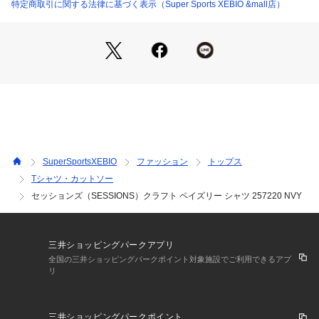
 【袖丈】28cm
特定商取引に関する法律に基づく表示（Super Sports XEBIO &mall店）
●中国製
【商品の購入にあたっての注意事項】
※弊社独自の採寸・計量方法により計測を行っておりますた
め、多少の誤差が生じる場合があります。
※総柄の商品については、生地の裁断箇所により、商品一点ご
とにパターン(柄)が異なる場合がございます。
そのため、掲載画像とはパターンの位置や内容が異なるものが
ありますが、商品自体の仕様の相違には該当いたしません。
※一部商品において弊社カラー表記がメーカーカラー表記と異
SuperSportsXEBIO
ファッション
トップス
なる場合がございます。
Tシャツ・カットソー
※ブラウザやお使いのモニター環境により、掲載画像と実際の
セッションズ（SESSIONS）クラフト ペイズリー シャツ 257220 NVY
商品の色味が若干異なる場合があります。
※掲載の価格・製品のパッケージ・デザイン・仕様について、
予告なく変更することがあります。あらかじめご了承くださ
い。2025年春夏モデル 2025ssmodel セッションズ SESSION
三井ショッピングパークアプリ
S スーパースポーツゼビオ ゼビオ Super Sports XEBIO アク
全国の三井ショッピングパークポイント対象施設でご利用できるアプ
ションウエア 布帛シャツ Men's Mens メンズ めんず 男性 半
リ
袖 トップス newitem2504
三井ショッピングパークポイント