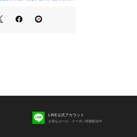
ウエスト】86cm 【ヒップ】120cm
 【股下】31cm 【すそ幅】34cm 【わ
:KHK
ケット
ープンポケット
たっての注意事項】
・計量方法により計測を行っておりま
差が生じる場合があります。
て弊社カラー表記がメーカーカラー表
ございます。
いのモニター環境により、掲載画像と
が若干異なる場合があります。
品のパッケージ・デザイン・仕様につ
更することがあります。あらかじめご
年春夏モデル 2025ssmodel セッシ
LINE公式アカウント
NS スーパースポーツゼビオ ゼビオ Sup
お得なセール・クーポン情報配信中
BIO アクションウエア ボトムス パンツ M
 めんず 男性 newitem2504