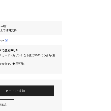
mall店
円以上で送料無料
9 pt
ドで還元率UP
カード《セゾン》なら更に¥100につき1pt還
短５分でご利用可能！
カートに追加
を確認