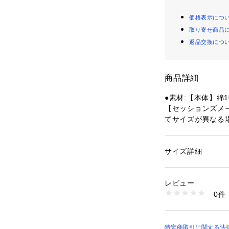
価格表示につ
取り寄せ商品
返品交換につ
商品詳細
●素材:【本体】綿1
【セッションズメ
てサイズが異なる
●サイズ:【Sサイズ
エスト75～81cm 
(XL)サイズ】ウエス
サイズ詳細
性別：
メンズ
【実寸サイズ】
カテゴリー：
ファッ
●Mサイズ詳細:【ウ
レビュー
 【股上】34.5cm
商品番号：
15400004
0件
たり幅】37cm
10882088201 （
●Lサイズ詳細:【ウ
 【股上】35.5cm
たり幅】38cm
特定商取引に関する法律に基づ