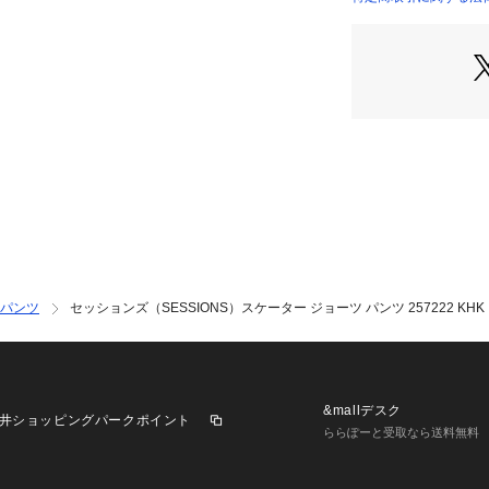
●LLサイズ詳細:【
店）
 【股上】36.5cm
たり幅】39cm
●中国製
●メーカーカラー表記
●両サイドに脇ポ
●ヒップ右側にオ
【商品の購入にあ
※弊社独自の採寸
すため、多少の誤
※一部商品におい
記と異なる場合が
パンツ
セッションズ（SESSIONS）スケーター ジョーツ パンツ 257222 KHK
※ブラウザやお使
実際の商品の色味
※掲載の価格・製
いて、予告なく変
了承ください。2025
&mallデスク
井ショッピングパークポイント
ョンズ SESSIO
ららぽーと受取なら送料無料
er Sports XE
en's Mens メンズ