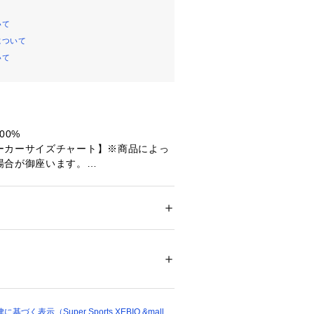
いて
について
いて
00%
ーカーサイズチャート】※商品によっ
場合が御座います。
】ウエスト71～77cm 【Mサイズ】ウ
【Lサイズ】ウエスト79～85cm 【LL
ト83～89cm
ション
 ＞ 
パンツ
 ＞ 
ハーフパンツ
エスト】78cm 【ヒップ】114cm
 【股下】27cm 【すそ幅】32cm 【わ
39206 
（モール）
ショップ）
エスト】82cm 【ヒップ】117cm
 【股下】29cm 【すそ幅】33cm 【わ
く表示（Super Sports XEBIO &mall