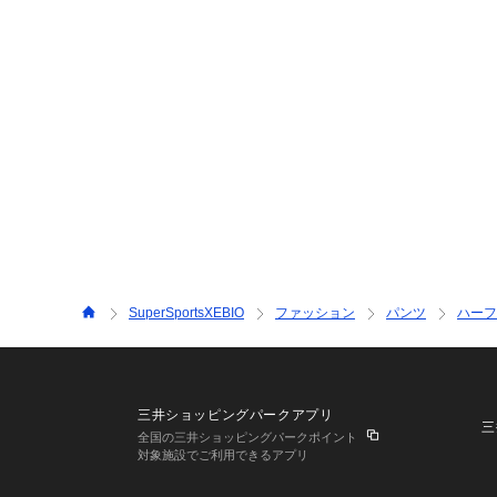
SuperSportsXEBIO
ファッション
パンツ
ハーフ
三井ショッピングパークアプリ
三
全国の三井ショッピングパークポイント
対象施設でご利用できるアプリ