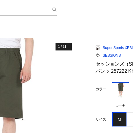
1
/
11
Super Sports XEB
SESSIONS
セッションズ（SE
パンツ 257222 K
カラー
カーキ
Ｍ
サイズ