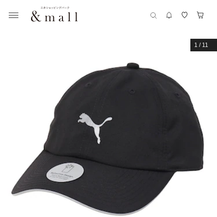
1
/
11