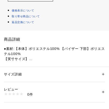
価格表示について
取り寄せ商品について
返品交換について
商品詳細
●素材:【本体】ポリエステル100% 【バイザー 下部】ポリエス
テル100%
【実寸サイズ】
●フリー(OSFA)サイズ詳細:【頭囲】56～58cm 【つばの長
さ】7cm
●フィリピン製
サイズ詳細
性別：
レディース
メンズ
●dryCELLテクノロジーを採用したこのキャップで、爽やかさ
カテゴリー：
アウトドア・スポーツ
 ＞ 
ランニング・陸上・トレイルラン
ニング
 ＞ 
ランニング帽子・サンバイザー
と集中力をキープしましょう。
レビュー
●独自の吸水速乾機能dryCELLが快適な着用感を提供し、カー
0件
ブしたバイザーと反射するプーマキャットロゴがデザインのア
商品番号：
1540000437757 
（モール）
10876249301 （ショップ）
クセントになっています。アクティブなライフスタイルを送る
方にぴったりのアイテムです。