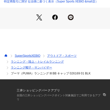
【DRYCELL】
特定商取引に関する法律に基づく表示（Super Sports XEBIO &mall店）
MOISTURE MANAGEMENT(モイスチャーマネージメント):吸
汗速乾の機能性素材により、ドライで快適な状態を保ちます。
●Reflective Design.
●ベースボールキャップスタイル
●吸水速乾性スウェットバンド
●カーブしたバイザー
●フロントにプーマキャットロゴ
●プーマブランドのディテール
【商品の購入にあたっての注意事項】
SuperSportsXEBIO
アウトドア・スポーツ
※弊社独自の採寸・計量方法により計測を行っておりますた
ランニング・陸上・トレイルランニング
め、多少の誤差が生じる場合があります。
ランニング帽子・サンバイザー
※一部商品において弊社カラー表記がメーカーカラー表記と異
なる場合があります。
プーマ（PUMA）ランニング III BB キャップ 026169 01 BLK
※ブラウザやお使いのモニター環境により、掲載画像と実際の
商品の色味が若干異なる場合があります。
※掲載の価格・製品のパッケージ・デザイン・仕様について、
三井ショッピングパークアプリ
予告なく変更することがあります。あらかじめご了承くださ
全国の三井ショッピングパークポイント対象施設でご利用できるアプ
い。プーマ PUMA スーパースポーツゼビオ ゼビオ Super Spo
リ
rts XEBIO ランニング ランニング小物 Men's Mens メンズ め
んず 男性 黒 ブラック puma_ss2506 ss25509cpn pm02_mp