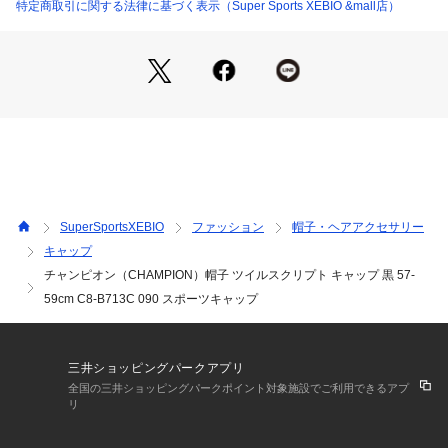
※掲載の価格・製品のパッケージ・デザイン・仕様について、
特定商取引に関する法律に基づく表示（Super Sports XEBIO &mall店）
予告なく変更することがあります。あらかじめご了承くださ
い。チャンピオンヘリテージ CHAMPION-HERITAGE スーパ
ースポーツゼビオ ゼビオ Super Sports XEBIO 帽子 キャップ
 Mens メンズ 男性 ブランド 野球帽子 プレゼント ギフト レジ
ャー キャンプ 日除け 日焼け対策 日差し対策 暑さ対策 熱中症
対策 ブラック 黒 ブラック pm_captown pm_caplp 26capsf
SuperSportsXEBIO
ファッション
帽子・ヘアアクセサリー
キャップ
チャンピオン（CHAMPION）帽子 ツイルスクリプト キャップ 黒 57-
59cm C8-B713C 090 スポーツキャップ
三井ショッピングパークアプリ
全国の三井ショッピングパークポイント対象施設でご利用できるアプ
リ