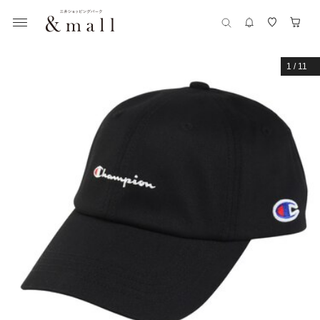
1
/
11