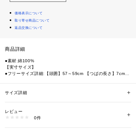
価格表示について
取り寄せ商品について
返品交換について
商品詳細
●素材:綿100%
【実寸サイズ】
●フリーサイズ詳細:【頭囲】57～59cm 【つばの長さ】7cm
●中国製
【商品の購入にあたっての注意事項】
サイズ詳細
性別：
レディース
メンズ
※弊社独自の採寸・計量方法により計測を行っておりますた
カテゴリー：
ファッション
 ＞ 
帽子・ヘアアクセサリー
 ＞ 
キャップ
め、多少の誤差が生じる場合があります。
レビュー
※一部商品において弊社カラー表記がメーカーカラー表記と異
商品番号：
1540000436712 
（モール）
0件
なる場合があります。
10877636601 （ショップ）
※ブラウザやお使いのモニター環境により、掲載画像と実際の
商品の色味が若干異なる場合があります。