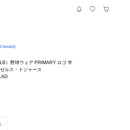
IO &mall店
B）野球ウェア PRIMARY ロゴ 半
ンゼルス・ドジャース
LAD
Ｌ