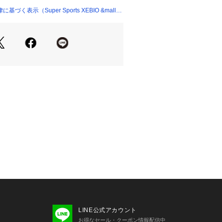
が若干異なる場合があります。
く表示（Super Sports XEBIO &mall
品のパッケージ・デザイン・仕様につ
更することがあります。あらかじめご
ジェイエムエルビー MJ・MLB スー
オ Super Sports XEBIO 野球
ベースボール 野球用品 野球ウェア ベース
Tシャツ Men's Mens メンズ めん
 ML0125SS0009-LAD ML0125SS00
ゼルス ドジャース メジャーリーグ リー
ポーツウェア リミテッド ユニフォーム 
戦 応援グッズ 観戦グッズ 東京 東京シ
ブルー max39coupon wear_cheer
LINE公式アカウント
お得なセール・クーポン情報配信中