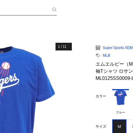
1
/
11
Super Sports XEB
MLB
エムエルビー（ML
袖Tシャツ ロサ
ML0125SS0009-
カラー
ブルー
Ｍ
サイズ