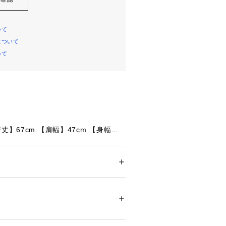
いて
について
いて
丈】67cm 【肩幅】47cm 【身幅】5
m
丈】68cm 【肩幅】50cm 【身幅】55
ドア・スポーツ
 ＞ 
野球・ソフトボール
 ＞ 
野
ェア
たっての注意事項】
て弊社カラー表記がメーカーカラー表
35993 
（モール）
ショップ）
ございます。
いのモニター環境により、掲載画像と