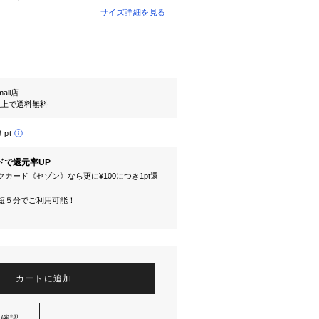
サイズ詳細を見る
mall店
円以上で送料無料
9 pt
ドで還元率UP
カード《セゾン》なら更に¥100につき1pt還
短５分でご利用可能！
カートに追加
を確認