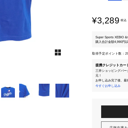
¥3,289
税込
Super Sports XEBIO &
購入合計金額4,990
取得予定ポイント数：
2
提携クレジットカー
三井ショッピングパーク
元！
お申し込み完了後、最
今すぐお申し込み
店舗在庫