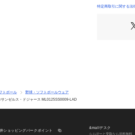
実際の商品の色味
特定商取引に関する法律に基づ
※掲載の価格・製
店）
いて、予告なく変
了承ください。エム
パースポーツゼビオ ゼビ
 BASEBALL 
ボールウェア ウェア 
ず 男性 tokyoMLB
09 LAD ロサン
グ カジュアル ス
試合観戦 応援 観
リーズ TOKYO 半袖 
フトボール
野球・ソフトボールウェア
サンゼルス・ドジャース ML0125SS0009-LAD
&mallデスク
井ショッピングパークポイント
ららぽーと受取なら送料無料