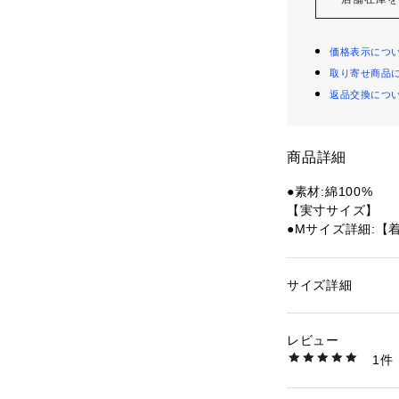
価格表示につ
取り寄せ商品
返品交換につ
商品詳細
●素材:綿100%
【実寸サイズ】
●Mサイズ詳細:【着
1cm 【袖丈】20c
●Lサイズ詳細:【着
cm 【袖丈】21cm
サイズ詳細
性別：
メンズ
●ベトナム製
カテゴリー：
アウト
球・ソフトボールウ
レビュー
【商品の購入にあ
1件
※一部商品におい
商品番号：
15400004
10882281501 （
記と異なる場合が
※ブラウザやお使