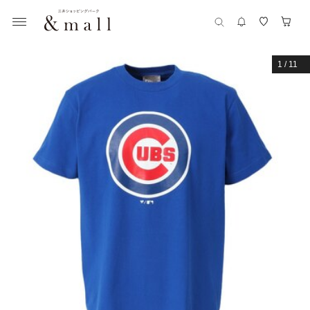
1
/
11