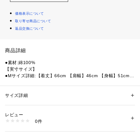
価格表示について
取り寄せ商品について
返品交換について
商品詳細
●素材:綿100%
【実寸サイズ】
●Mサイズ詳細:【着丈】66cm 【肩幅】46cm 【身幅】51cm
 【袖丈】19cm
●Lサイズ詳細:【着丈】68cm 【肩幅】48cm 【身幅】53cm
 【袖丈】20cm
サイズ詳細
性別：
メンズ
●ベトナム製
カテゴリー：
アウトドア・スポーツ
 ＞ 
野球・ソフトボール
 ＞ 
野球・ソフ
トボールウェア
レビュー
【商品の購入にあたっての注意事項】
0件
※一部商品において弊社カラー表記がメーカーカラー表記と異
商品番号：
1540000435953 
（モール）
10882281401 （ショップ）
なる場合がございます。
※ブラウザやお使いのモニター環境により、掲載画像と実際の