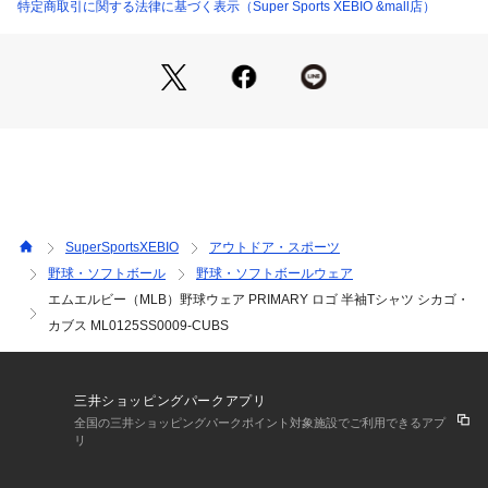
商品の色味が若干異なる場合があります。
特定商取引に関する法律に基づく表示（Super Sports XEBIO &mall店）
※掲載の価格・製品のパッケージ・デザイン・仕様について、
予告なく変更することがあります。あらかじめご了承くださ
い。エムジェイエムエルビー MJ・MLB スーパースポーツゼビ
オ ゼビオ Super Sports XEBIO 野球 BASEBALL ベースボー
ル 野球用品 野球ウェア ベースボールウェア ウェア Tシャツ
 Men's Mens メンズ めんず 男性 tokyoMLB ML0125SS0009-
CUBS ML0125SS0009 CUBS カブス シカゴ メジャーリーグ
 リーグ カジュアル スポーツウェア リミテッド ユニフォーム
 試合観戦 応援 観戦 応援グッズ 観戦グッズ 東京 東京シリーズ 
TOKYO 半袖 ブルー max39coupon wear_cheer
SuperSportsXEBIO
アウトドア・スポーツ
野球・ソフトボール
野球・ソフトボールウェア
エムエルビー（MLB）野球ウェア PRIMARY ロゴ 半袖Tシャツ シカゴ・
カブス ML0125SS0009-CUBS
三井ショッピングパークアプリ
全国の三井ショッピングパークポイント対象施設でご利用できるアプ
リ