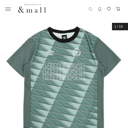
1
/
10