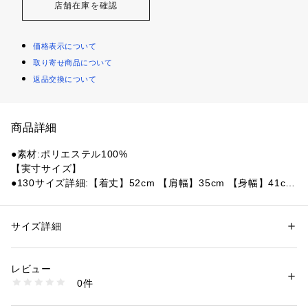
店舗在庫を確認
価格表示について
取り寄せ商品について
返品交換について
商品詳細
●素材:ポリエステル100%
【実寸サイズ】
●130サイズ詳細:【着丈】52cm 【肩幅】35cm 【身幅】41cm 
【袖丈】14cm
●140サイズ詳細:【着丈】54.5cm 【肩幅】38cm 【身幅】44c
m 【袖丈】16cm
サイズ詳細
性別：
キッズ・ベビー
●150サイズ詳細:【着丈】59cm 【肩幅】40cm 【身幅】45.5c
カテゴリー：
アウトドア・スポーツ
 ＞ 
サッカー・フットサル
 ＞ 
サッカ
ー・フットサルウェア
m 【袖丈】18cm
レビュー
●160サイズ詳細:【着丈】63cm 【肩幅】41cm 【身幅】49cm 
0件
【袖丈】19.5cm
商品番号：
1540000434833 
（モール）
10875158001 （ショップ）
●ミャンマー製