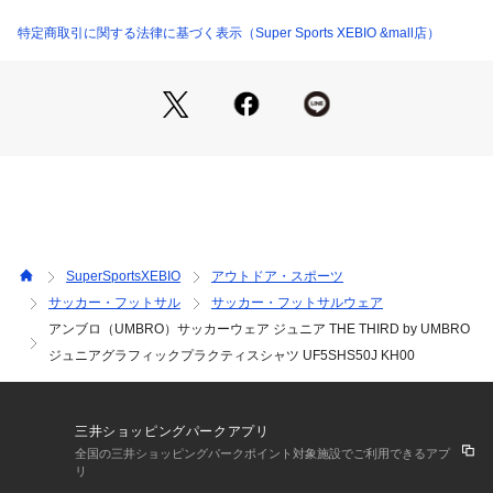
●【THE THIRD by UMBRO】「自由に、そして大胆に」ホー
ム・アウェイとは違う、型に縛られない3RDユニフォームをコ
特定商取引に関する法律に基づく表示（Super Sports XEBIO &mall店）
ンセプトにしたコレクション。
●シーズングラフィックを大胆にあしらったプラクティスシャ
ツ。
【商品の購入にあたっての注意事項】
※総柄の商品については、生地の裁断箇所により、商品一点ご
とにパターン(柄)が異なる場合がございます。
そのため、掲載画像とはパターンの位置や内容が異なるものが
ありますが、商品自体の仕様の相違には該当いたしません。
※一部商品において弊社カラー表記がメーカーカラー表記と異
SuperSportsXEBIO
アウトドア・スポーツ
なる場合がございます。
サッカー・フットサル
サッカー・フットサルウェア
※ブラウザやお使いのモニター環境により、掲載画像と実際の
アンブロ（UMBRO）サッカーウェア ジュニア THE THIRD by UMBRO
商品の色味が若干異なる場合があります。
※掲載の価格・製品のパッケージ・デザイン・仕様について、
ジュニアグラフィックプラクティスシャツ UF5SHS50J KH00
予告なく変更することがあります。あらかじめご了承くださ
い。アンブロ UMBRO スーパースポーツゼビオ ゼビオ Super
 Sports XEBIO サッカー soccer フットボール サッカーウエア 
三井ショッピングパークアプリ
ウェア サッカーシャツ プラクティスシャツ プラシャツ 練習着 
全国の三井ショッピングパークポイント対象施設でご利用できるアプ
Junior ジュニア じゅにあ 子供 JR soc25nw スポーツウェア
リ
 トップス 半袖 month04 scwess