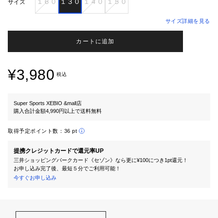
１６０
１３０
１４０
１５０
サイズ
サイズ詳細を見る
カートに追加
¥3,980
税込
Super Sports XEBIO &mall店
購入合計金額4,990円以上で送料無料
取得予定ポイント数：
36 pt
提携クレジットカードで還元率UP
三井ショッピングパークカード《セゾン》なら更に¥100につき1pt還元！
お申し込み完了後、最短５分でご利用可能！
今すぐお申し込み