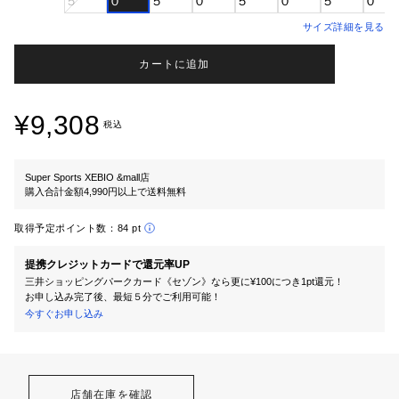
５
０
５
０
５
０
５
０
サイズ詳細を見る
カートに追加
¥9,308
税込
Super Sports XEBIO &mall店
購入合計金額4,990円以上で送料無料
取得予定ポイント数：
84 pt
提携クレジットカードで還元率UP
三井ショッピングパークカード《セゾン》なら更に¥100につき1pt還元！
お申し込み完了後、最短５分でご利用可能！
今すぐお申し込み
店舗在庫を確認