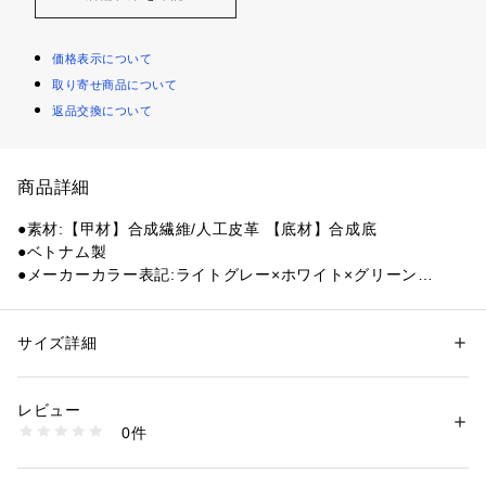
価格表示について
取り寄せ商品について
返品交換について
商品詳細
●素材:【甲材】合成繊維/人工皮革 【底材】合成底
●ベトナム製
●メーカーカラー表記:ライトグレー×ホワイト×グリーン
●幅:4E相当の方向け
●日本バドミントン協会検定合格品
●インソール:立体成型カップインソール(取り外し可)
サイズ詳細
性別：
レディース
メンズ
●アッパーの特徴:MB-HOLD FIT
カテゴリー：
アウトドア・スポーツ
 ＞ 
バドミントン
 ＞ 
バドミントンシュ
ーズ
●ソールの特徴:ノンマーキングソール
レビュー
●ウエーブクローシリーズの最軽量モデル。4Eワイドタイプ。
0件
●アッパー本体の人工皮革基布に50%以上のリサイクル素材を
商品番号：
1540000434692 
（モール）
10871342601 （ショップ）
使用。インソール表面のテキスタイルに90%以上のリサイクル
素材を使用。インソールライニングは水の節約に配慮した無染