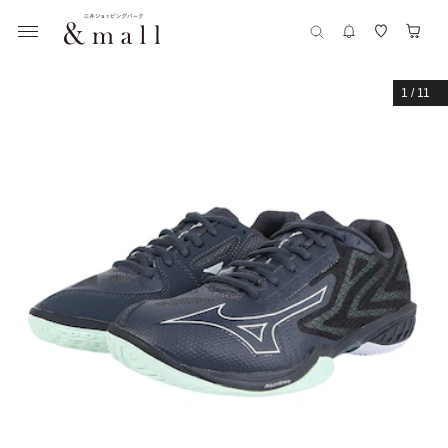
1
/
11