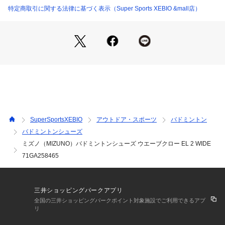
色工程で製造した素材を使用。
特定商取引に関する法律に基づく表示（Super Sports XEBIO &mall店）
【商品の購入にあたっての注意事項】
【こちらの商品について】
※シューズの製造過程で、接着剤の付着や縫製のズレ・歪みが
ある場合がございます。ご理解、ご了承の上、お買い求めくだ
さい。
※靴ひもの長さについては、左右10cm以内の差までは弊社許
容内とさせていただいております。
左右の紐に10cm以上の差がある場合はメールにてお問い合わ
せください。
SuperSportsXEBIO
アウトドア・スポーツ
バドミントン
※一部商品において弊社カラー表記がメーカーカラー表記と異
バドミントンシューズ
なる場合がございます。
ミズノ（MIZUNO）バドミントンシューズ ウエーブクロー EL 2 WIDE
※ブラウザやお使いのモニター環境により、掲載画像と実際の
商品の色味が若干異なる場合があります。
71GA258465
※掲載の価格・製品のパッケージ・デザイン・仕様について、
予告なく変更することがあります。あらかじめご了承くださ
い。ミズノ MIZUNO スーパースポーツゼビオ ゼビオ Super S
三井ショッピングパークアプリ
ports XEBIO バドミントン バドミントン用品 バトミントン バ
全国の三井ショッピングパークポイント対象施設でご利用できるアプ
ドミントンシューズ シューズ 靴 運動靴 スポーツシューズ 25
リ
05sp10 racket_2601sale sp10bd sp10pt2602 26ss_clrs