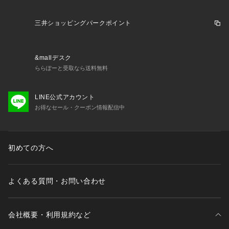
※ブラウザやお使いのモニター環境により、掲載画像と実際の
商品の色味が若干異なる場合があります。
三井ショッピングパークポイント
※掲載の価格・製品のパッケージ・デザイン・仕様について、
予告なく変更することがあります。あらかじめご了承くださ
い。2025年春夏モデル 2025ssmodel ニューバランス new bal
&mallデスク
ance newbalance スーパースポーツゼビオ ゼビオ Super Spo
ららぽーと受取なら送料無料
rts XEBIO トレーニングシューズ 靴 レーシング Junior ジュニ
ア じゅにあ 子供 JR ランニング 運動会 10sh02sp 10sh02sp
 shcp_2504 newitem2504 ss25cp06 25kidsh nbshru25 y20
LINE公式アカウント
cpsp sp10cp815 cpl92r ss25509cpn nb_mpc2509 xmas202
お得なセール・クーポン情報配信中
5_ssx_kids_sh xmas2025_ssx_jr_sh 2025w_sale_nb 2025
w_sale 2601dp sprun_etc 2603_spclnb 2604nb_kidssh 260
7sh_sale
初めての方へ
よくある質問・お問い合わせ
会社概要・利用規約など