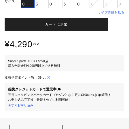
サイズ
０
５
０
５
０
０
５
０
サイズ詳細を見る
カートに追加
¥4,290
税込
Super Sports XEBIO &mall店
購入合計金額4,990円以上で送料無料
取得予定ポイント数：
39 pt
提携クレジットカードで還元率UP
三井ショッピングパークカード《セゾン》なら更に¥100につき1pt還元！
お申し込み完了後、最短５分でご利用可能！
今すぐお申し込み