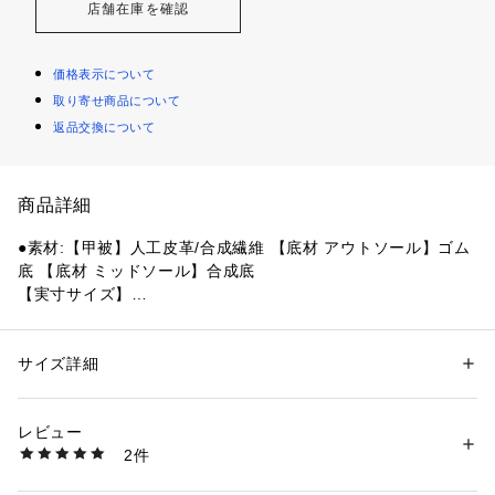
店舗在庫を確認
価格表示について
取り寄せ商品について
返品交換について
商品詳細
●素材:【甲被】人工皮革/合成繊維 【底材 アウトソール】ゴム
底 【底材 ミッドソール】合成底
【実寸サイズ】
●重量:約146g(20.0cm片足)
●重量:約153g(20.5cm片足)
●ベトナム製
サイズ詳細
性別：
キッズ・ベビー
●ワイズ:M
カテゴリー：
アウトドア・スポーツ
 ＞ 
ランニング・陸上・トレイルラン
ニング
 ＞ 
ランニングシューズ
●速く、快適に走りたい小学生低学年に向けた多機能レーシン
レビュー
グシューズ「NB HANZO V V3」の一本面ファスナーとゴムシ
2件
ューレースタイプに、男女ともに人気の新色が登場。内外非対
商品番号：
1540000433988 
（モール）
10879614901 （ショップ）
称のアッパーが屈曲性とサポート性を、DYNASOFT搭載のミ