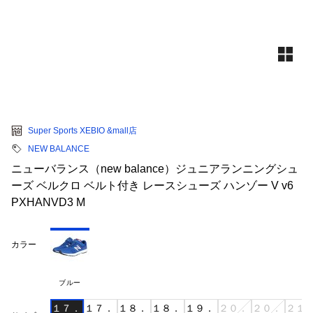
Super Sports XEBIO &mall店
NEW BALANCE
ニューバランス（new balance）ジュニアランニングシュ
ーズ ベルクロ ベルト付き レースシューズ ハンゾー V v6
PXHANVD3 M
カラー
ブルー
１７．
１７．
１８．
１８．
１９．
２０．
２０．
２１