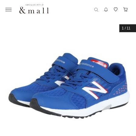
1
/
11