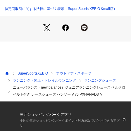
ッドソールが快適なクッション性を提供。ラバーソールの意匠
が軽量性、耐久性、グリップ性をアップしダッシュをサポー
特定商取引に関する法律に基づく表示（Super Sports XEBIO &mall店）
ト。
●Nduranceラバーアウトソールは、摩耗の激しい部分での耐久
性を向上させるために作られています。
●ロープロファイルシルエット
●エンジニアードメッシュと合成素材のアッパー
●グリップ力の高いパターンのラバーアウトソール
【商品の購入にあたっての注意事項】
※弊社独自の採寸・計量方法により計測を行っておりますた
め、多少の誤差が生じる場合がございます。
SuperSportsXEBIO
アウトドア・スポーツ
【こちらの商品について】
ランニング・陸上・トレイルランニング
ランニングシューズ
※シューズの製造過程で、接着剤の付着や縫製のズレ・歪みが
ニューバランス（new balance）ジュニアランニングシューズ ベルクロ
ある場合がございます。ご理解、ご了承の上、お買い求めくだ
さい。
ベルト付き レースシューズ ハンゾー V v6 PXHANVD3 M
※靴ひもの長さについては、左右10cm以内の差までは弊社許
容内とさせていただいております。
左右の紐に10cm以上の差がある場合はメールにてお問い合わ
三井ショッピングパークアプリ
せください。
全国の三井ショッピングパークポイント対象施設でご利用できるアプ
※一部商品において弊社カラー表記がメーカーカラー表記と異
リ
なる場合がございます。