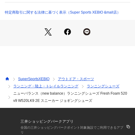
※シューズの製造過程で、接着剤の付着や縫製のズレ・歪みが
ある場合がございます。ご理解、ご了承の上、お買い求めくだ
特定商取引に関する法律に基づく表示（Super Sports XEBIO &mall店）
さい。
※靴ひもの長さについては、左右10cm以内の差までは弊社許
容内とさせていただいております。
左右の紐に10cm以上の差がある場合はメールにてお問い合わ
せください。
※一部商品において弊社カラー表記がメーカーカラー表記と異
なる場合がございます。
※ブラウザやお使いのモニター環境により、掲載画像と実際の
商品の色味が若干異なる場合があります。
※掲載の価格・製品のパッケージ・デザイン・仕様について、
SuperSportsXEBIO
アウトドア・スポーツ
予告なく変更することがあります。あらかじめご了承くださ
ランニング・陸上・トレイルランニング
ランニングシューズ
い。2025年春夏モデル 2025ssmodel ニューバランス new bal
ニューバランス（new balance）ランニングシューズ Fresh Foam 520
ance newbalance スーパースポーツゼビオ ゼビオ Super Spo
rts XEBIO トレーニングシューズ 靴 ランニングシューズ Lad
v9 W520LK9 2E スニーカー ジョギングシューズ
y's Ladys レディース れでぃーす 女性 母の日 プレゼント 贈
り物 マラソン ランニング newitem2503 shoesCP2502 10sh
02sp 10sh02sp max39coupon toprun2503l pm_mothersday
三井ショッピングパークアプリ
25 newitem2504 sch_recsh sunsh0516 ss25cp06 2025_06
全国の三井ショッピングパークポイント対象施設でご利用できるアプ
_rss_shoes run0622 通気性素材 2024_nbsl_sh ss25509cpn 
リ