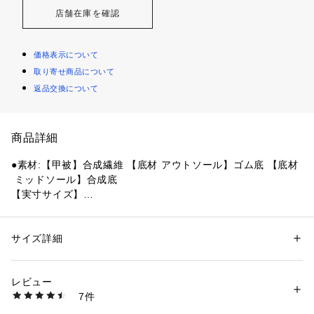
店舗在庫を確認
価格表示について
取り寄せ商品について
返品交換について
商品詳細
●素材:【甲被】合成繊維 【底材 アウトソール】ゴム底 【底材
 ミッドソール】合成底
【実寸サイズ】
●重量:約202g(23.5cm片足)
●インドネシア製
●ワイズ:2E
サイズ詳細
性別：
レディース
カテゴリー：
アウトドア・スポーツ
 ＞ 
ランニング・陸上・トレイルラン
ニング
 ＞ 
ランニングシューズ
【商品の購入にあたっての注意事項】
レビュー
※弊社独自の採寸・計量方法により計測を行っておりますた
7件
め、多少の誤差が生じる場合がございます。
商品番号：
1540000433982 
（モール）
10878138301 （ショップ）
【こちらの商品について】