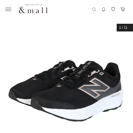
1
/
11