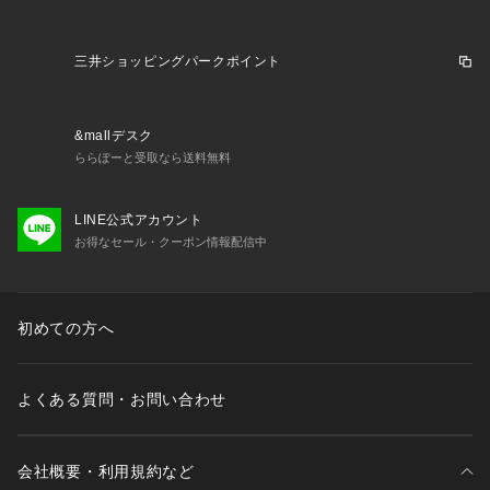
nb_mpc2509 exclusiveNB xmas2025_ssx_womens_spsh x
mas2025_ssx_teens_spsh shcpn1225
三井ショッピングパークポイント
&mallデスク
ららぽーと受取なら送料無料
LINE公式アカウント
お得なセール・クーポン情報配信中
初めての方へ
よくある質問・お問い合わせ
会社概要・利用規約など