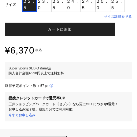
２２．
２３．
２３．
２４．
２４．
２５．
２５．
サイズ
５
０
５
０
５
０
５
サイズ詳細を見る
カートに追加
¥6,370
税込
Super Sports XEBIO &mall店
購入合計金額4,990円以上で送料無料
取得予定ポイント数：
57 pt
提携クレジットカードで還元率UP
三井ショッピングパークカード《セゾン》なら更に¥100につき1pt還元！
お申し込み完了後、最短５分でご利用可能！
今すぐお申し込み