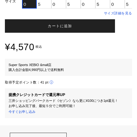
サイズ
０
５
０
５
０
５
０
５
サイズ詳細を見る
カートに追加
¥4,570
税込
Super Sports XEBIO &mall店
購入合計金額4,990円以上で送料無料
取得予定ポイント数：
41 pt
提携クレジットカードで還元率UP
三井ショッピングパークカード《セゾン》なら更に¥100につき1pt還元！
お申し込み完了後、最短５分でご利用可能！
今すぐお申し込み