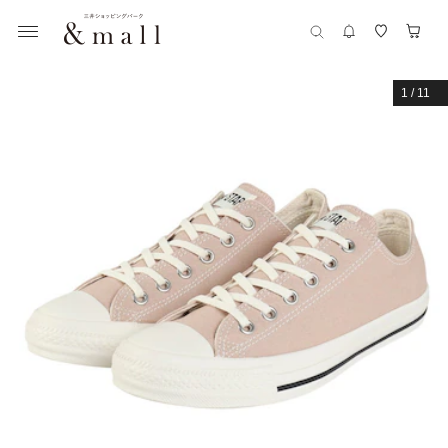
1
/
11