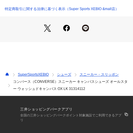
め、多少の誤差が生じる場合がございます。
【こちらの商品について】
特定商取引に関する法律に基づく表示（Super Sports XEBIO &mall店）
※シューズの製造過程で、接着剤の付着や縫製のズレ・歪みが
ある場合がございます。ご理解、ご了承の上、お買い求めくだ
さい。
※靴ひもの長さについては、左右10cm以内の差までは弊社許
容内とさせていただいております。
左右の紐に10cm以上の差がある場合はメールにてお問い合わ
せください。
※一部商品において弊社カラー表記がメーカーカラー表記と異
なる場合がございます。
※ブラウザやお使いのモニター環境により、掲載画像と実際の
SuperSportsXEBIO
シューズ
スニーカー・スリッポン
商品の色味が若干異なる場合があります。
コンバース（CONVERSE）スニーカー キャンパスシューズ オールスタ
※掲載の価格・製品のパッケージ・デザイン・仕様について、
ー ウォッシュドキャンバス OX LK 31314112
予告なく変更することがあります。あらかじめご了承くださ
い。2025年春夏モデル 2025ssmodel コンバース CONVERSE 
スーパースポーツゼビオ ゼビオ Super Sports XEBIO スポー
ツシューズ 靴 キャンパス地 Men's Mens メンズ めんず 男性
三井ショッピングパークアプリ
 街履き 町履き カジュアル shoesCP2502 10sh02sp sh15cp0
全国の三井ショッピングパークポイント対象施設でご利用できるアプ
3 shcp_2504 newitem2504 sh102504 xmas2025_ssx_teens
リ
_sh xmas2025_ssx_mens_sh shcpn1225