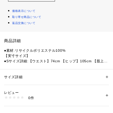
価格表示について
取り寄せ商品について
返品交換について
商品詳細
●素材:リサイクルポリエステル100%
【実寸サイズ】
●Sサイズ詳細:【ウエスト】74cm 【ヒップ】105cm 【股上】
28.5cm 【股下】17cm 【すそ幅】31.5cm 【わたり幅】31cm
●Mサイズ詳細:【ウエスト】77cm 【ヒップ】110cm 【股上】
30cm 【股下】17cm 【すそ幅】32cm 【わたり幅】33cm
サイズ詳細
性別：
メンズ
●Lサイズ詳細:【ウエスト】80cm 【ヒップ】112cm 【股上】
カテゴリー：
ファッション
 ＞ 
パンツ
 ＞ 
ハーフパンツ
30.5cm 【股下】17.5cm 【すそ幅】33.5cm 【わたり幅】34c
レビュー
m
商品番号：
1540000432020 
（モール）
0件
●LLサイズ詳細:【ウエスト】84cm 【ヒップ】116cm 【股
10880232001 （ショップ）
上】32cm 【股下】17.5cm 【すそ幅】35cm 【わたり幅】35.
5cm