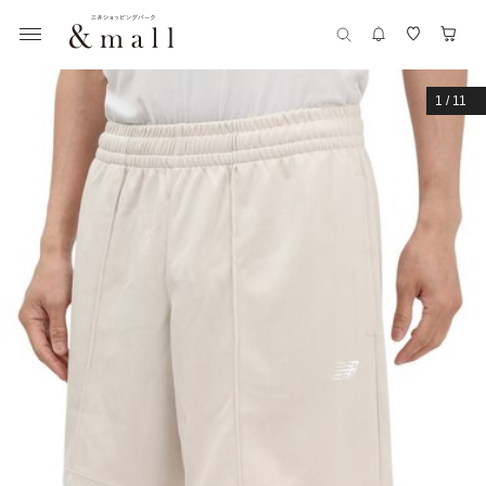
1
/
11