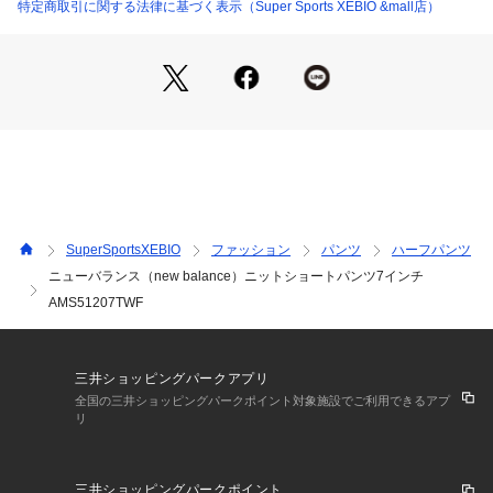
●3Lサイズ詳細:【ウエスト】90cm 【ヒップ】123cm 【股
特定商取引に関する法律に基づく表示（Super Sports XEBIO &mall店）
上】32cm 【股下】17.5cm 【すそ幅】36.5cm 【わたり幅】3
6cm
●ベトナム製
●吸汗速乾性に優れたNB Dryのダブルニットを使用した7イン
チショーツです。日本人の体系に合うようスマートに見えるシ
ルエットなどディティールまでこだわった一着。吸汗速乾性に
優れたNB Dryがカラダをドライにキープし、快適な穿き心地
で、ランニングからジムトレーニングまで幅広くサポートしま
す。左腿のNBロゴ刺繍がデザインポイントです。
SuperSportsXEBIO
ファッション
パンツ
ハーフパンツ
【商品の購入にあたっての注意事項】
ニューバランス（new balance）ニットショートパンツ7インチ
※一部商品において弊社カラー表記がメーカーカラー表記と異
AMS51207TWF
なる場合がございます。
※ブラウザやお使いのモニター環境により、掲載画像と実際の
商品の色味が若干異なる場合があります。
※掲載の価格・製品のパッケージ・デザイン・仕様について、
三井ショッピングパークアプリ
予告なく変更することがあります。あらかじめご了承くださ
全国の三井ショッピングパークポイント対象施設でご利用できるアプ
い。2025年春夏モデル 2025ssmodel ニューバランス new bal
リ
ance newbalance スーパースポーツゼビオ ゼビオ Super Spo
rts XEBIO ボトムス ハーフパンツ スポーツパンツ ジャムショ
ーツ Men's Mens メンズ めんず 男性 スポーツアパレル スポ
三井ショッピングパークポイント