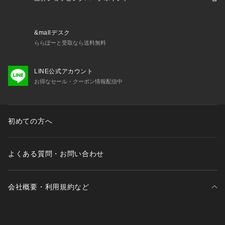
ーツウェア ショーツ newitem2504 ss25cp06 25sokkan_men
s 25apnb 吸汗速乾 sppt25short sppt25 ss25509cpn nb_mpc
2509 25fwmsale 2603_spclnb 2603newlife_wear 26ss_shor
&mallデスク
ts_style
ららぽーと受取なら送料無料
LINE公式アカウント
お得なセール・クーポン情報配信中
初めての方へ
よくある質問・お問い合わせ
会社概要・利用規約など
三井不動産が展開する商業施設一覧