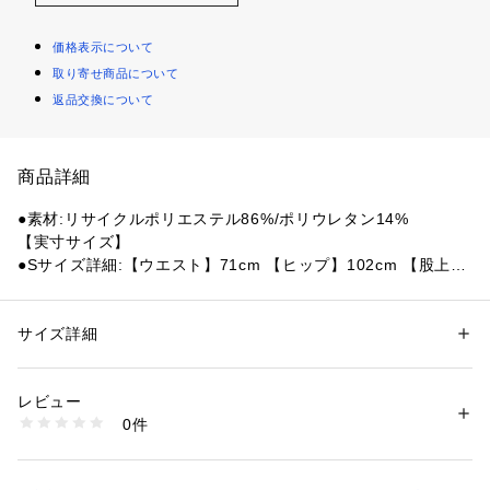
価格表示について
取り寄せ商品について
返品交換について
商品詳細
●素材:リサイクルポリエステル86%/ポリウレタン14%
【実寸サイズ】
●Sサイズ詳細:【ウエスト】71cm 【ヒップ】102cm 【股上】
30cm 【股下】16.5cm 【すそ幅】31cm 【わたり幅】31cm
●Mサイズ詳細:【ウエスト】74cm 【ヒップ】110cm 【股上】
30cm 【股下】17cm 【すそ幅】33cm 【わたり幅】34cm
サイズ詳細
性別：
メンズ
●Lサイズ詳細:【ウエスト】80cm 【ヒップ】114cm 【股上】
カテゴリー：
ファッション
 ＞ 
パンツ
 ＞ 
ハーフパンツ
30cm 【股下】17cm 【すそ幅】34cm 【わたり幅】34.5cm
レビュー
●LLサイズ詳細:【ウエスト】84cm 【ヒップ】117cm 【股
商品番号：
1540000432012 
（モール）
0件
上】31.5cm 【股下】18cm 【すそ幅】35cm 【わたり幅】36c
10880231701 （ショップ）
m
●3Lサイズ詳細:【ウエスト】90cm 【ヒップ】124cm 【股