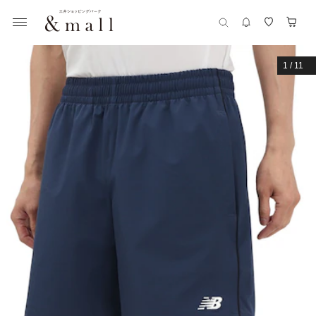
1
/
11