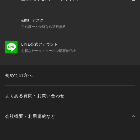
 25apnb 吸汗速乾 ストレッチ sppt25short sppt25 ap25ssSL
 2025_clrs lyppsp
&mallデスク
ららぽーと受取なら送料無料
LINE公式アカウント
お得なセール・クーポン情報配信中
初めての方へ
よくある質問・お問い合わせ
会社概要・利用規約など
三井不動産が展開する商業施設一覧