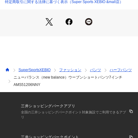
上】32cm 【股下】18cm 【すそ幅】36.5cm 【わたり幅】37c
特定商取引に関する法律に基づく表示（Super Sports XEBIO &mall店）
m
●ベトナム製
●ストレッチウーブン素材を使用した7インチショーツです。日
本人の体系に合うようスマートに見えるシルエットなどディテ
ィールまでこだわった一着。吸汗速乾性に優れたNB Dryがカ
ラダをドライにキープし、快適な穿き心地で、ランニングから
ジムトレーニングまで幅広くサポートします。左もものNBロ
ゴ刺繍がワンポイント。
【商品の購入にあたっての注意事項】
SuperSportsXEBIO
ファッション
パンツ
ハーフパンツ
※一部商品において弊社カラー表記がメーカーカラー表記と異
ニューバランス（new balance）ウーブンショートパンツ7インチ
なる場合がございます。
AMS51206NNY
※ブラウザやお使いのモニター環境により、掲載画像と実際の
商品の色味が若干異なる場合があります。
※掲載の価格・製品のパッケージ・デザイン・仕様について、
予告なく変更することがあります。あらかじめご了承くださ
三井ショッピングパークアプリ
い。2025年春夏モデル 2025ssmodel ニューバランス new bal
全国の三井ショッピングパークポイント対象施設でご利用できるアプ
ance newbalance スーパースポーツゼビオ ゼビオ Super Spo
リ
rts XEBIO ボトムス ハーフパンツ スポーツパンツ 布帛ショー
ツ Men's Mens メンズ めんず 男性 スポーツアパレル スポー
ツウェア ショーツ newitem2504 ss25cp06 25sokkan_mens
三井ショッピングパークポイント