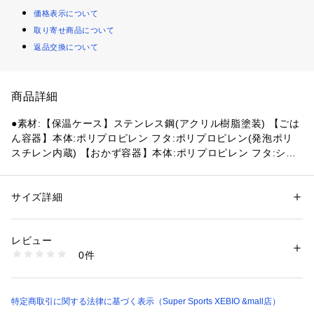
価格表示について
取り寄せ商品について
返品交換について
商品詳細
●素材:【保温ケース】ステンレス鋼(アクリル樹脂塗装) 【ごは
ん容器】本体:ポリプロピレン フタ:ポリプロピレン(発泡ポリ
スチレン内蔵) 【おかず容器】本体:ポリプロピレン フタ:シリ
コーン 【ハシ】PBT樹脂 【ハシケース】ABS樹脂
●実容量:【ごはん容器】0.36リットル 【おかず容器】0.23リ
ットル×2個
サイズ詳細
性別：
メンズ
●保温効力:【専用ポーチに入れない場合】54度以上(6時間)
カテゴリー：
ファッション
 ＞ 
ファッション雑貨
 ＞ 
その他ファッション雑
貨
 【専用ポーチに入れた場合】57度以上(6時間)
レビュー
●食洗機対応!!
0件
●汁もれしないおかず容器付き!!
商品番号：
1540000430914 
（モール）
10830720101 （ショップ）
●ごはん・おかず容器は電子レンジ対応
●ポーチはハシホルダー付き
●カバンにかけられるバックルストラップ付き
特定商取引に関する法律に基づく表示（Super Sports XEBIO &mall店）