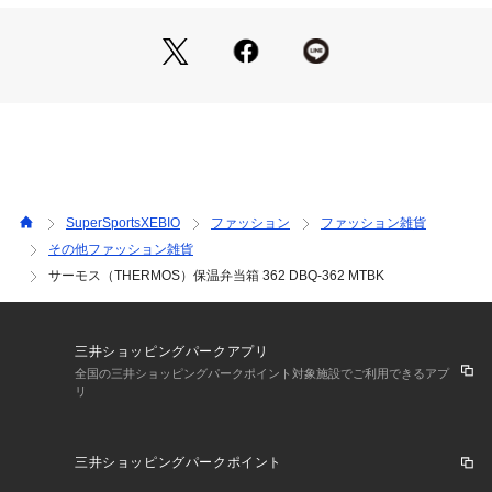
●魔法びん構造
●お茶碗約1.8杯(約360ml)
●中国製
【商品の購入にあたっての注意事項】
※一部商品において弊社カラー表記がメーカーカラー表記と異
なる場合がございます。
※ブラウザやお使いのモニター環境により、掲載画像と実際の
商品の色味が若干異なる場合があります。
※掲載の価格・製品のパッケージ・デザイン・仕様について、
SuperSportsXEBIO
ファッション
ファッション雑貨
予告なく変更することがあります。あらかじめご了承くださ
その他ファッション雑貨
い。サーモス THERMOS 生活雑貨 サーモス 弁当箱 ランチボ
サーモス（THERMOS）保温弁当箱 362 DBQ-362 MTBK
ックス 保冷 サーモス 弁当箱 ランチボックス BenVGtou お弁
当黒 ブラック school_lbox学生 学校 給食 お弁当 小学生 中学
生 高校生 食洗器対応 お弁当箱 ブランド ロゴ 会社 仕事 ビジ
ネス ピクニック 公園 おしゃれ 食洗器対応 電子レンジ対応 魔
三井ショッピングパークアプリ
法びん 2404_outle 保温 あったか 26hotsummer
全国の三井ショッピングパークポイント対象施設でご利用できるアプ
リ
三井ショッピングパークポイント