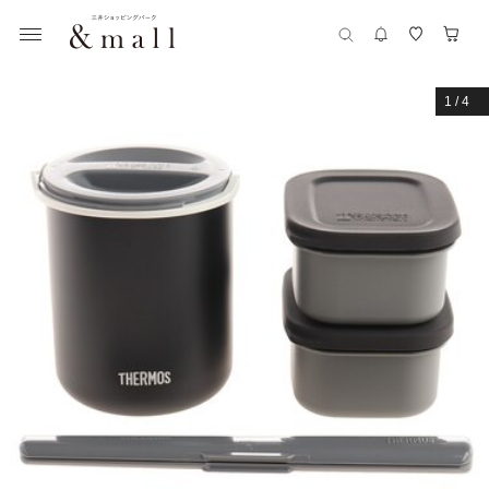
1
/
4