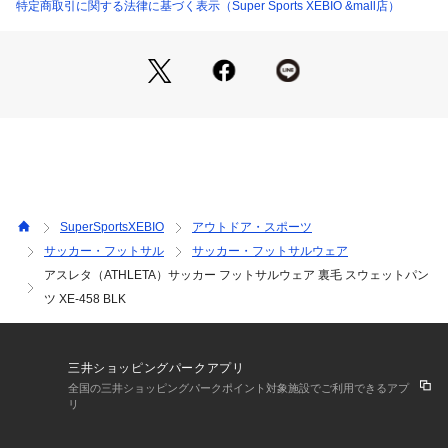
特定商取引に関する法律に基づく表示（Super Sports XEBIO &mall店）
【商品の購入にあたっての注意事項】
※弊社独自の採寸・計量方法により計測を行っておりますた
め、多少の誤差が生じる場合がございます。
※一部商品において弊社カラー表記がメーカーカラー表記と異
なる場合がございます。
※ブラウザやお使いのモニター環境により、掲載画像と実際の
商品の色味が若干異なる場合があります。
※掲載の価格・製品のパッケージ・デザイン・仕様について、
予告なく変更することがあります。あらかじめご了承くださ
い。アスレタ ATHLETA スーパースポーツゼビオ ゼビオ Supe
SuperSportsXEBIO
アウトドア・スポーツ
r Sports XEBIO サッカー soccer フットボール サッカーウエ
サッカー・フットサル
サッカー・フットサルウェア
ア ウェア フットサル futsal フットサルウエア スウェット ス
アスレタ（ATHLETA）サッカー フットサルウェア 裏毛 スウェットパン
ウェットパンツ ウェア wear Men's Mens メンズ めんず 男性
 黒 ブラック スポーツウェア ボトムス ロングパンツ 練習着 0
ツ XE-458 BLK
ascp17 spwesfw 2024fw_clsl c24leu30 fsocw27 fwscwear 2
026winter_cp
三井ショッピングパークアプリ
全国の三井ショッピングパークポイント対象施設でご利用できるアプ
リ