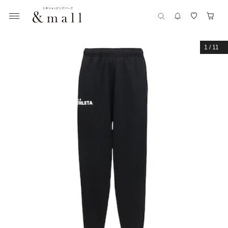
1
/
11