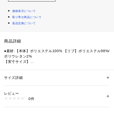
価格表示について
取り寄せ商品について
返品交換について
商品詳細
●素材:【本体】ポリエステル100% 【リブ】ポリエステル98%/
ポリウレタン2%
【実寸サイズ】
●Sサイズ詳細:【ウエスト】68cm 【ヒップ】98cm 【股上】2
9cm 【股下】65cm 【すそ幅】13cm 【わたり幅】29cm
●Mサイズ詳細:【ウエスト】72cm 【ヒップ】104cm 【股上】
サイズ詳細
性別：
レディース
メンズ
31cm 【股下】67cm 【すそ幅】14cm 【わたり幅】31cm
カテゴリー：
アウトドア・スポーツ
 ＞ 
サッカー・フットサル
 ＞ 
サッカ
ー・フットサルウェア
●Lサイズ詳細:【ウエスト】76cm 【ヒップ】110cm 【股上】
レビュー
33cm 【股下】70cm 【すそ幅】15cm 【わたり幅】33cm
0件
●LLサイズ詳細:【ウエスト】82cm 【ヒップ】116cm 【股
商品番号：
1540000429733 
（モール）
10860391801 （ショップ）
上】35cm 【股下】72cm 【すそ幅】16cm 【わたり幅】35cm
●ミャンマー製