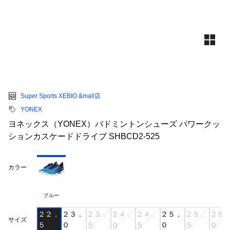
Super Sports XEBIO &mall店
YONEX
ヨネックス（YONEX）バドミントンシューズ パワークッ
ションカスケードドライブ SHBCD2-525
カラー
ブルー
２２．
２３．
２３．
２４．
２４．
２５．
２５．
２６
サイズ
５
０
５
０
５
０
５
０