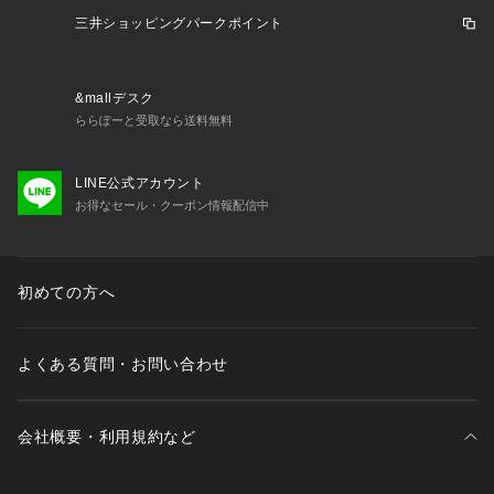
三井ショッピングパークポイント
【商品の購入にあたっての注意事項】
【こちらの商品について】
※シューズの製造過程で、接着剤の付着や縫製のズレ・歪みが
&mallデスク
ある場合がございます。ご理解、ご了承の上、お買い求めくだ
ららぽーと受取なら送料無料
さい。
※靴ひもの長さについては、左右10cm以内の差までは弊社許
容内とさせていただいております。
LINE公式アカウント
左右の紐に10cm以上の差がある場合はメールにてお問い合わ
お得なセール・クーポン情報配信中
せください。
※ご購入の際に特定の原産国をご指定いただくことはできませ
ん。予めご了承ください。
初めての方へ
※一部商品において弊社カラー表記がメーカーカラー表記と異
なる場合がございます。
※ブラウザやお使いのモニター環境により、掲載画像と実際の
よくある質問・お問い合わせ
商品の色味が若干異なる場合があります。
※掲載の価格・製品のパッケージ・デザイン・仕様について、
予告なく変更することがあります。あらかじめご了承くださ
い。ヨネックス YONEX スーパースポーツゼビオ ゼビオ Supe
会社概要・利用規約など
r Sports XEBIO バドミントン バドミントン用品 バトミントン 
バドミントンシューズ シューズ 靴 運動靴 スポーツシューズ y