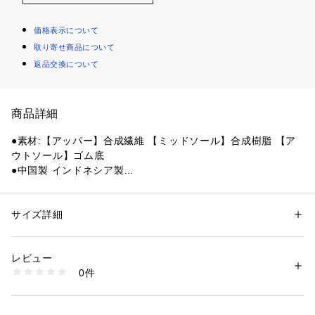
価格表示について
取り寄せ商品について
返品交換について
商品詳細
●素材:【アッパー】合成繊維 【ミッドソール】合成樹脂 【ア
ウトソール】ゴム底
●中国製 インドネシア製
●メーカーカラー表記:クリアーブルー
●幅:3E設計
●ローカット
サイズ詳細
性別：
レディース
メンズ
●クッション◎
カテゴリー：
アウトドア・スポーツ
 ＞ 
バドミントン
 ＞ 
バドミントンシュ
ーズ
【パワークッション】
レビュー
パワークッションはヨネックスが独自に開発した軽量衝撃吸収
0件
材。着地時に受ける衝撃を和らげながら、そのエネルギーを次
商品番号：
1540000428554 
（モール）
10867669501 （ショップ）
のフットワークに変換する。
【インナーブーティー構造】