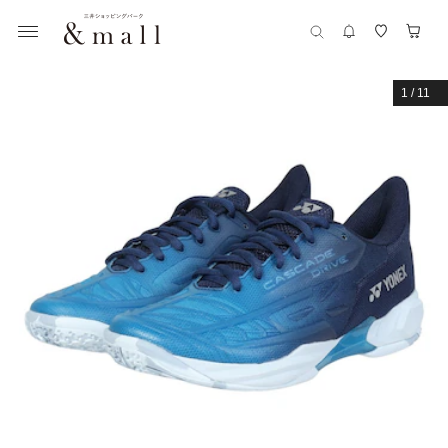
1
/
11