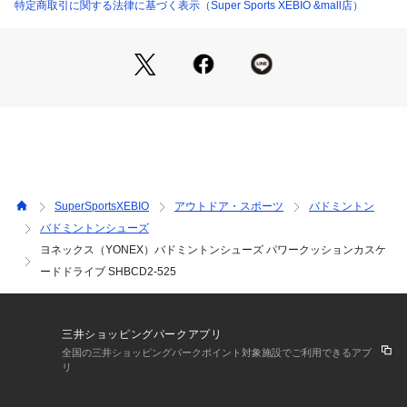
タング部と履き口を一体化。重なりを無くすことで、足とシュ
特定商取引に関する法律に基づく表示（Super Sports XEBIO &mall店）
ーズの密着度がアップ。
【ダブルラッセルメッシュ】
アッパー、ソールの一部をメッシュにすることで通気性がアッ
プ。シューズ内の環境を整え、より快適なプレーを実現。
【デュラブルスキン】
シューズの安定性を高める優れた保形力とサポート性を持ちな
がら耐摩耗性・耐熱摩耗性を向上させた素材。
【トウアシストシェイプ】
親指の圧迫感を解消したつま先設計とし、かつ、中足部とかか
と部のサポート性を高めることで、シューズ内の足のズレを抑
SuperSportsXEBIO
アウトドア・スポーツ
バドミントン
え、パワーロスのない素早いフットワークを実現。
バドミントンシューズ
【ラウンドソール】
ヨネックス（YONEX）バドミントンシューズ パワークッションカスケ
アウトソール外周の内側とかかと部に丸みを持たせ、自然な着
地と蹴りだし時のパワーロスを軽減し、素早くスムーズなフッ
ードドライブ SHBCD2-525
トワークを実現。
【ラディアルブレードソール】
パターンの変形を促した新形状採用ソール。更に縦・横・斜め
三井ショッピングパークアプリ
方向へのグリップ性が向上。
全国の三井ショッピングパークポイント対象施設でご利用できるアプ
【低反発インソール】
リ
足の形状に合わせてフィットすることで、より快適な履き心地
を実現。