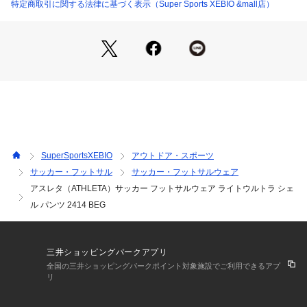
●メーカーカラー表記:25 BEG
特定商取引に関する法律に基づく表示（Super Sports XEBIO &mall店）
●BOMFILTERボンフィルター:ATHLETAオリジナル素材。耐
水、透湿、防風、に優れたポリウレタンフィルムを使用したレ
イヤー構造の高機能素材です。
●WIND:防風性に優れており、ウェア内への寒風の侵入を防ぎ
ます。
●RAIN:防水性に優れており、ウェア内への水の侵入を防ぎま
す。
●MOISTURE:透湿性に優れており、ウェア内のムレを防ぎま
す。
●アスレタ独自の高機能ストレッチ素材「BOM FILTER」搭載
SuperSportsXEBIO
アウトドア・スポーツ
●耐水、透湿、防風に優れた、ライトウルトラシェルパンツ
サッカー・フットサル
サッカー・フットサルウェア
アスレタ（ATHLETA）サッカー フットサルウェア ライトウルトラ シェ
【商品の購入にあたっての注意事項】
※弊社独自の採寸・計量方法により計測を行っておりますた
ル パンツ 2414 BEG
め、多少の誤差が生じる場合がございます。
※一部商品において弊社カラー表記がメーカーカラー表記と異
なる場合がございます。
三井ショッピングパークアプリ
※ブラウザやお使いのモニター環境により、掲載画像と実際の
全国の三井ショッピングパークポイント対象施設でご利用できるアプ
商品の色味が若干異なる場合があります。
リ
※掲載の価格・製品のパッケージ・デザイン・仕様について、
予告なく変更することがあります。あらかじめご了承くださ