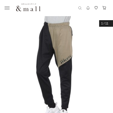
1
/
11