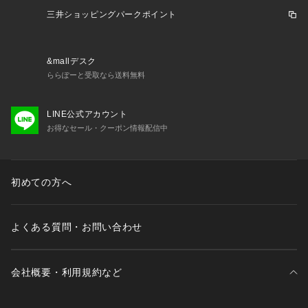
い。アスレタ ATHLETA スーパースポーツゼビオ ゼビオ Supe
三井ショッピングパークポイント
r Sports XEBIO サッカー soccer フットボール サッカーウエ
ア ウェア フットサル futsal フットサルウエア ピステパンツ
 ピステ ウェア トレーニングウェア Men's Mens メンズ めん
&mallデスク
ず 男性 スポーツウェア ボトムス ロングパンツ 防風 spwesfw
ららぽーと受取なら送料無料
 2024fw_clsl c24leu30 fsocw27 fwscwear 2026winter_cp
LINE公式アカウント
お得なセール・クーポン情報配信中
初めての方へ
よくある質問・お問い合わせ
会社概要・利用規約など