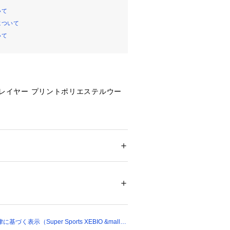
いて
について
いて
E 2レイヤー プリントポリエステルウー
細:【年齢】6～7【身長】117～127cm 
3～48【体重(kg)】20～22【腕の長
胸囲】60～62cm 【ウエスト】55～5
ー
ドア・スポーツ
 ＞ 
ウィンタースポーツ
 ＞ 
ス
齢】8【身長】127～137cm 【体重
【体重(kg)】22～31【腕の長さ】61c
cm 【ウエスト】60～62cm
27253 
（モール）
ショップ）
齢】10【身長】137～147cm 【体重
【体重(kg)】29～39【腕の長さ】62
】67～72cm 【ウエスト】62～67cm
く表示（Super Sports XEBIO &mall