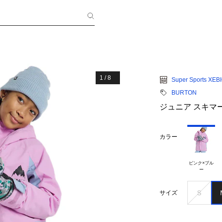
1
/
8
Super Sports XEB
BURTON
ジュニア スキマー 
カラー
ピンク×ブル

Ｓ
サイズ