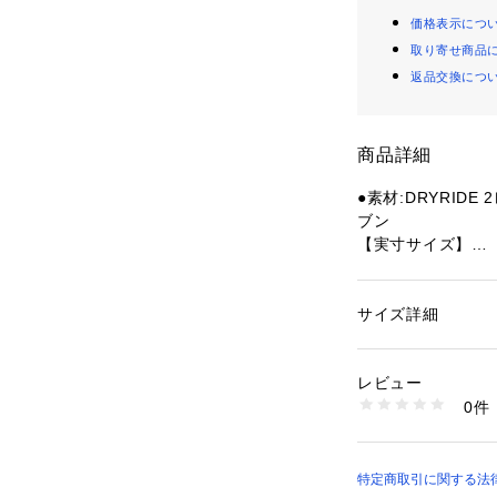
価格表示につ
取り寄せ商品
返品交換につ
商品詳細
●素材:DRYRID
ブン
【実寸サイズ】
●SS(XS)サイズ詳
【体重(ポンド)】4
さ】56～58cm 【
サイズ詳細
性別：
キッズ・ベビ
7cm
カテゴリー：
アウト
ノーウェア
●Sサイズ詳細:【年
レビュー
(ポンド)】48～68
0件
m 【胸囲】62～67
商品番号：
15400004
10862700101 （
●Mサイズ詳細:【年
(ポンド)】65～87
～63.5cm 【胸囲
特定商取引に関する法律に基づ