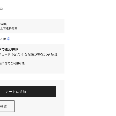
税込
mall店
円以上で送料無料
58 pt
ドで還元率UP
カード《セゾン》なら更に¥100につき1pt還
短５分でご利用可能！
カートに追加
を確認