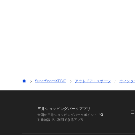
SuperSportsXEBIO
アウトドア・スポーツ
ウィンタ
三井ショッピングパークアプリ
三
全国の三井ショッピングパークポイント
対象施設でご利用できるアプリ