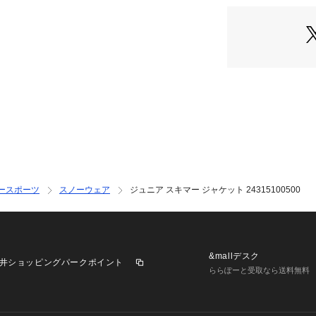
●Lサイズ詳細:【年
店）
(ポンド)】85～10
cm 【胸囲】72～8
●LL(XL)サイズ詳
cm 【体重(ポンド)
の長さ】70～74c
～77cm
●フィット:レギュ
●保温性:Thermaco
●特性と機能:ベル
●調節可能な袖口
●Room-To-Gro
●人間工学に基づ
ースポーツ
スノーウェア
ジュニア スキマー ジャケット 24315100500
つなぐインターフ
●摩擦を軽減する
●ユニセックスス
●ハンドウォーマ
能な裾
&mallデスク
井ショッピングパークポイント
●YKKジップ
ららぽーと受取なら送料無料
●フード:伸縮素
が付いたヘルメット
●ポケット:袖のベ