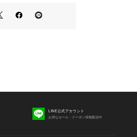
齢】12【身長】147～157cm 【体重
0【体重(kg)】39～45【腕の長さ】67
0cm 【ウエスト】67～72cm
細:【年齢】14～16【身長】157～168
】90～115【体重(kg)】41～52【腕
m 【胸囲】80～88cm 【ウエスト】72
ラーフィット
reEco 100g
クログローブアタッチメント
wシステム
いて設計され、ジャケットとパンツを
ェイスが付いた撥水ウエストゲーター
チンガード
タイル
ーポケット内のドローコードで調節可
LINE公式アカウント
お得なセール・クーポン情報配信中
材のフードゲーターとクラウン調節機能
対応Contourフルタイムフード
ルクロパスポケット