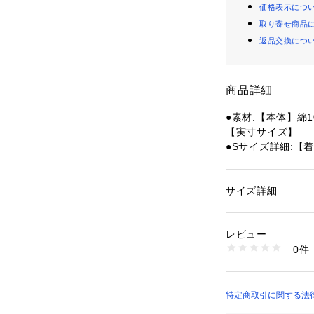
価格表示につ
取り寄せ商品
返品交換につ
商品詳細
●素材:【本体】綿1
【実寸サイズ】
●Sサイズ詳細:【着
0cm 【袖丈】24c
●Mサイズ詳細:【着
53cm 【袖丈】25.
サイズ詳細
性別：
レディース
●Lサイズ詳細:【着
カテゴリー：
アウト
ルランニング
 ＞ 
ラ
55cm 【袖丈】26.
レビュー
●中国製
0件
●メーカーカラー表記:
商品番号：
15400004
10866828101 （
●ユニセックスで
●ciele athl
ヘビーウェイトの
特定商取引に関する法律に基づ
ラシックなロゴ、
店）