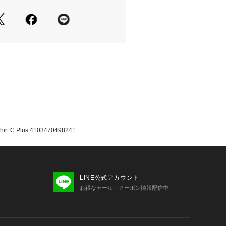
るデザインです。
Sorino製
フォーマンスに適した水性プリント
加工
設計
たっての注意事項】
・計量方法により計測を行っておりま
差が生じる場合がございます。
て弊社カラー表記がメーカーカラー表
 C Plus 4103470498241
ございます。
いのモニター環境により、掲載画像と
が若干異なる場合があります。
品のパッケージ・デザイン・仕様につ
更することがあります。あらかじめご
LINE公式アカウント
 ciele スーパースポーツゼビオ ゼ
お得なセール・クーポン情報配信中
rts XEBIO ランニング ランニングシャ
s メンズ めんず 男性 半袖Tシャツ クルー
ーニング ジム ジョギング ランニング