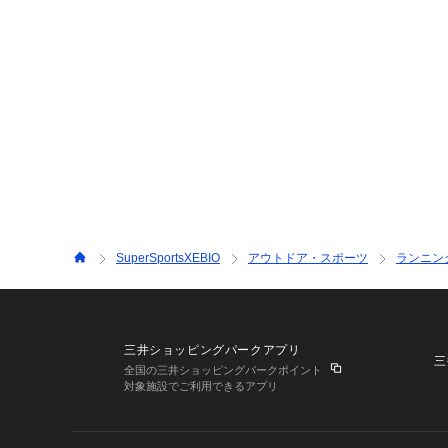
SuperSportsXEBIO
アウトドア・スポーツ
ランニン
三井ショッピングパークアプリ
三
全国の三井ショッピングパークポイント
対象施設でご利用できるアプリ