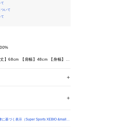
いて
について
いて
00%
丈】68cm 【肩幅】48cm 【身幅】5
m
丈】70cm 【肩幅】49.5cm 【身幅】
5cm
メンズ
丈】72cm 【肩幅】50.5cm 【身幅】
ドア・スポーツ
 ＞ 
ランニング・陸上・トレイ
ンニングウェア
5cm
Ironcast
27104 
（モール）
ショップ）
着用可能なクラシックTシャツ
eticsの基準を満たすクラシックなTシャツ。
リサイクルコットン、水性インクのク
く表示（Super Sports XEBIO &mall
そしてフィット感は、90年代のスケー