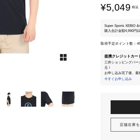
¥5,049
税込
Super Sports XEBIO &
購入合計金額4,990
取得予定ポイント数：
4
提携クレジットカー
三井ショッピングパーク
元！
お申し込み完了後、最
今すぐお申し込み
店舗在庫