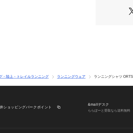
トTを彷彿とさせ
●リサイクルコットン
●通気性が高くパ
●天然由来の抗菌
●洗濯機使用可能
●反射ラベル搭
●ランナー向けの
【商品の購入にあ
※弊社独自の採寸
すため、多少の誤
※一部商品におい
グ・陸上・トレイルランニング
ランニングウェア
ランニングシャツ ORTShirt
記と異なる場合が
※ブラウザやお使
実際の商品の色味
※掲載の価格・製
いて、予告なく変
&mallデスク
井ショッピングパークポイント
了承ください。シエル
ららぽーと受取なら送料無料
ビオ Super Spo
ツ Men's Men
ネック 丸首 トレ