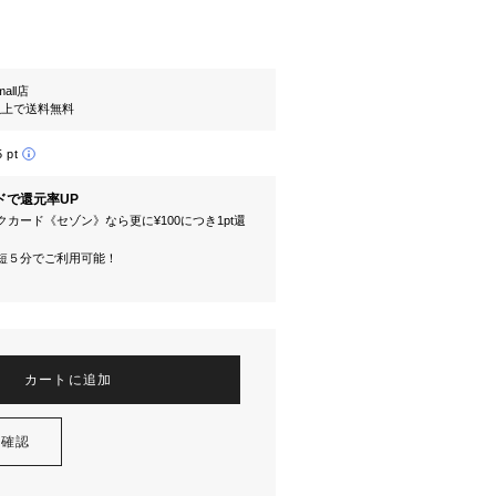
mall店
円以上で送料無料
5 pt
ドで還元率UP
カード《セゾン》なら更に¥100につき1pt還
短５分でご利用可能！
カートに追加
を確認