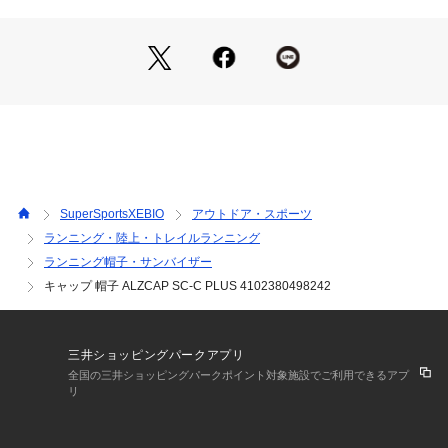
※掲載の価格・製品のパッケージ・デザイン・仕様について、
予告なく変更することがあります。あらかじめご了承くださ
い。シエル ciele スーパースポーツゼビオ ゼビオ Super Sport
s XEBIO ランニング ランニング小物 Men's Mens メンズ めん
ず 男性 runitem25 fwapsa runkomono
SuperSportsXEBIO
アウトドア・スポーツ
ランニング・陸上・トレイルランニング
ランニング帽子・サンバイザー
キャップ 帽子 ALZCAP SC-C PLUS 4102380498242
三井ショッピングパークアプリ
全国の三井ショッピングパークポイント対象施設でご利用できるアプ
リ