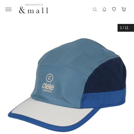
1
/
11