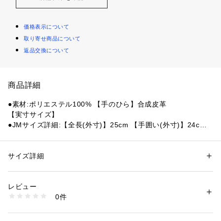
価格表示について
取り寄せ商品について
返品交換について
商品詳細
●素材:ポリエステル100% 【手のひら】合成皮革
【実寸サイズ】
●JMサイズ詳細:【全長(外寸)】25cm 【手囲い(外寸)】24cm
●JSサイズ詳細:【全長(外寸)】24cm 【手囲い(外寸)】22cm
●JSSサイズ詳細:【全長(外寸)】23cm 【手囲い(外寸)】20cm
●中国製
サイズ詳細
性別：
キッズ・ベビー
●HEAT FUNCTION(発熱機能素材):湿気を吸収し、体温プラス
カテゴリー：
アウトドア・スポーツ
 ＞ 
ウィンタースポーツ
 ＞ 
グローブ
2度以内に保ちます。
レビュー
●TOUCHSCREEN(タッチパネル対応)
商品番号：
1540000426819 
（モール）
0件
●透湿防水機能:外部からの水や風の侵入を防ぎ、身体から発せ
10867748701 （ショップ）
られた水蒸気を外部へ発散させ、グローブ内の快適性を保ちま
す。