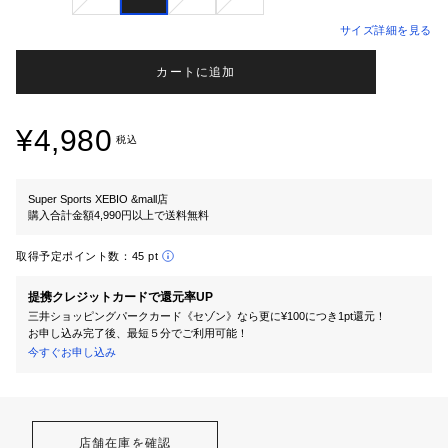
サイズ詳細を見る
カートに追加
¥4,980
税込
Super Sports XEBIO &mall店
購入合計金額4,990円以上で送料無料
取得予定ポイント数：
45 pt
提携クレジットカードで還元率UP
三井ショッピングパークカード《セゾン》なら更に¥100につき1pt還元！
お申し込み完了後、最短５分でご利用可能！
今すぐお申し込み
店舗在庫を確認