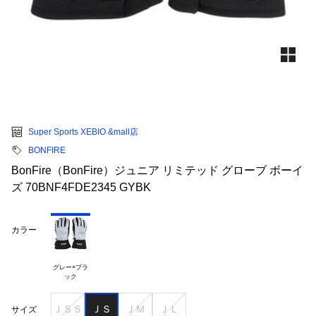
Super Sports XEBIO &mall店
BONFIRE
BonFire（BonFire）ジュニア リミテッド グローブ ボーイ
ズ 70BNF4FDE2345 GYBK
カラー
グレー×ブラ

ＪＳＳ
ＪＳ
ＪＭ
ＪＬ
サイズ