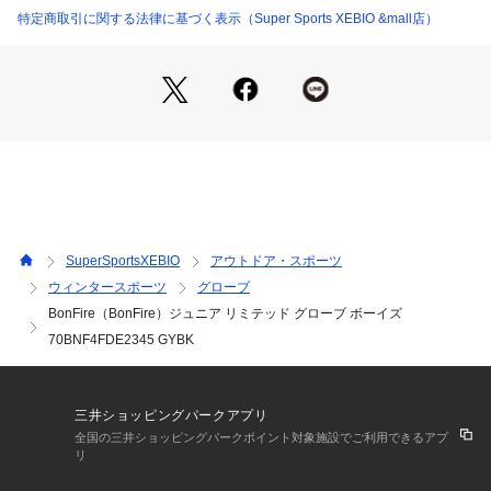
●耐水圧:10000mm
特定商取引に関する法律に基づく表示（Super Sports XEBIO &mall店）
【商品の購入にあたっての注意事項】
※弊社独自の採寸・計量方法により計測を行っておりますた
め、多少の誤差が生じる場合があります。
※総柄の商品については、生地の裁断箇所により、商品一点ご
とにパターン(柄)が異なる場合があります。
そのため、掲載画像とはパターンの位置や内容が異なるものが
ありますが、商品自体の仕様の相違には該当いたしません。
※一部商品において弊社カラー表記がメーカーカラー表記と異
なる場合があります。
SuperSportsXEBIO
アウトドア・スポーツ
※ブラウザやお使いのモニター環境により、掲載画像と実際の
ウィンタースポーツ
グローブ
商品の色味が若干異なる場合があります。
BonFire（BonFire）ジュニア リミテッド グローブ ボーイズ
※掲載の価格・製品のパッケージ・デザイン・仕様について、
予告なく変更することがあります。あらかじめご了承くださ
70BNF4FDE2345 GYBK
い。ボンファイアー BONFIRE Bonfire ヴィクトリア ビクトリ
ア サーフ&スノー Victoria Surf&Snow スキー スノーボード
 ウインターグローブ ウィンターグローブ 五指グローブ 五本指
三井ショッピングパークアプリ
グローブ Junior ジュニア じゅにあ 子供 アウトドア ウィンタ
全国の三井ショッピングパークポイント対象施設でご利用できるアプ
ー スポーツ スノボー SKI SNOWBOARD スキー用品 スノーボ
リ
ード用品 小物 グローブ キッズ きっず kids 2501lyp_bun