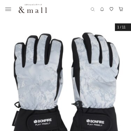
1
/
11