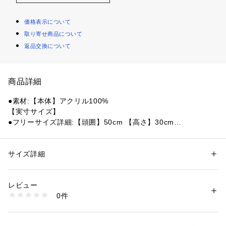
価格表示について
取り寄せ商品について
返品交換について
商品詳細
●素材:【本体】アクリル100%
【実寸サイズ】
●フリーサイズ詳細:【頭囲】50cm 【高さ】30cm
●中国製
【商品の購入にあたっての注意事項】
サイズ詳細
性別：
メンズ
※弊社独自の採寸・計量方法により計測を行っておりますた
カテゴリー：
アウトドア・スポーツ
 ＞ 
ウィンタースポーツ
 ＞ 
スノーウェ
ア
め、多少の誤差が生じる場合がございます。
レビュー
※一部商品において弊社カラー表記がメーカーカラー表記と異
0件
なる場合がございます。
商品番号：
1540000426803 
（モール）
10863765701 （ショップ）
※ブラウザやお使いのモニター環境により、掲載画像と実際の
商品の色味が若干異なる場合があります。