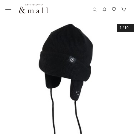
1
/
10