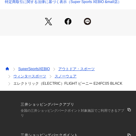
※掲載の価格・製品のパッケージ・デザイン・仕様について、
特定商取引に関する法律に基づく表示（Super Sports XEBIO &mall店）
予告なく変更することがあります。あらかじめご了承くださ
い。2024年秋冬モデル 2024fwmodel エレクトリック ELECT
RIC ヴィクトリア ビクトリア サーフ&スノー Victoria Surf&S
now スキー スノーボード ウインター衣料小物 ウィンター衣料
小物 アクセサリー 帽子 Men's Mens メンズ めんず 男性 アウ
トドア ウィンター スポーツ スノボー SKI SNOWBOARD スキ
ー用品 スノーボード用品 小物 ニット帽 黒 ブラック
SuperSportsXEBIO
アウトドア・スポーツ
ウィンタースポーツ
スノーウェア
エレクトリック（ELECTRIC）FLIGHT ビーニー E24FC05 BLACK
三井ショッピングパークアプリ
全国の三井ショッピングパークポイント対象施設でご利用できるアプ
リ
三井ショッピングパークポイント