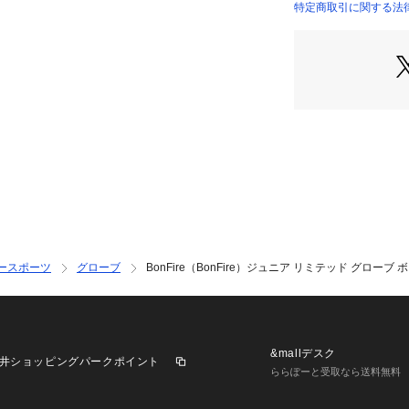
●透湿防水機能:
特定商取引に関する法律に基づ
ら発せられた水蒸
店）
適性を保ちます。
●耐水圧:10000m
【商品の購入にあ
※弊社独自の採寸
すため、多少の誤
※総柄の商品につ
一点ごとにパターン
そのため、掲載画
ものがありますが
しません。
※一部商品におい
ースポーツ
グローブ
BonFire（BonFire）ジュニア リミテッド グローブ ボー
記と異なる場合が
※ブラウザやお使
実際の商品の色味
※掲載の価格・製
いて、予告なく変
&mallデスク
井ショッピングパークポイント
了承ください。ボンファ
ららぽーと受取なら送料無料
クトリア ビクトリア サ
w スキー スノー