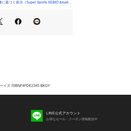
外部からの水や風の侵入を防ぎ、身体か
く表示（Super Sports XEBIO &mall
気を外部へ発散させ、グローブ内の快
m
たっての注意事項】
・計量方法により計測を行っておりま
差が生じる場合があります。
いては、生地の裁断箇所により、商品
(柄)が異なる場合があります。
像とはパターンの位置や内容が異なる
、商品自体の仕様の相違には該当いた
て弊社カラー表記がメーカーカラー表
イズ 70BNF4FDE2345 BKGY
あります。
いのモニター環境により、掲載画像と
が若干異なる場合があります。
品のパッケージ・デザイン・仕様につ
更することがあります。あらかじめご
LINE公式アカウント
イアー BONFIRE Bonfire ヴィ
お得なセール・クーポン情報配信中
ーフ&スノー Victoria Surf&Sno
ボード ウインターグローブ ウィンター