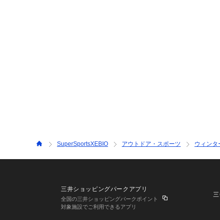
SuperSportsXEBIO
アウトドア・スポーツ
ウィンタ
三井ショッピングパークアプリ
三
全国の三井ショッピングパークポイント
対象施設でご利用できるアプリ