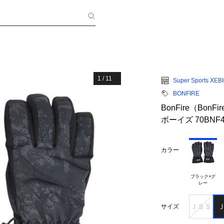
1
/
11
Super Sports XEB
BONFIRE
BonFire（Bo
ボーイズ 70BNF4
カラー
ブラック×グ

ＪＳＳ
サイズ