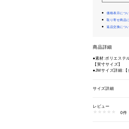
価格表示につ
取り寄せ商品
返品交換につ
商品詳細
●素材:ポリエステ
【実寸サイズ】
●JMサイズ詳細:【
4cm
●JSサイズ詳細:【
2cm
サイズ詳細
性別：
キッズ・ベビ
●JSSサイズ詳細:
カテゴリー：
アウト
ローブ
20cm
レビュー
●中国製
0件
●HEAT FUNC
商品番号：
15400004
10867748501 （
プラス2度以内に
●TOUCHSCRE