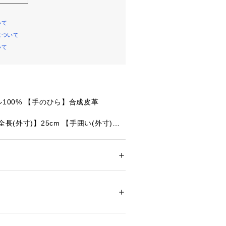
いて
について
いて
ル100% 【手のひら】合成皮革
全長(外寸)】25cm 【手囲い(外寸)】2
全長(外寸)】24cm 【手囲い(外寸)】2
ー
【全長(外寸)】23cm 【手囲い(外寸)】
ドア・スポーツ
 ＞ 
ウィンタースポーツ
 ＞ 
グ
TION(発熱機能素材):湿気を吸収し、体温
26760 
（モール）
ショップ）
保ちます。
EN(タッチパネル対応)