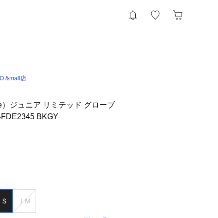
IO &mall店
nFire）ジュニア リミテッド グローブ
FDE2345 BKGY
ＪＳ
ＪＭ