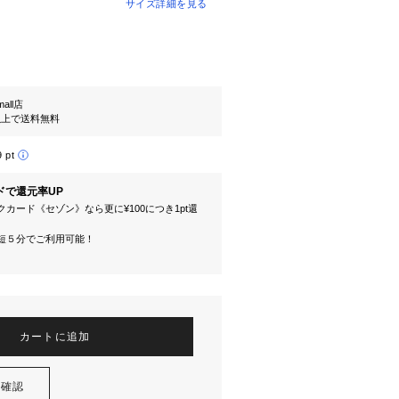
サイズ詳細を見る
mall店
円以上で送料無料
9 pt
ドで還元率UP
カード《セゾン》なら更に¥100につき1pt還
短５分でご利用可能！
カートに追加
を確認