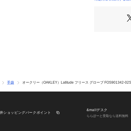
のデザインが手に
店）
兼ね備えています
●フリース裏地。
【商品の購入にあ
※総柄の商品につ
一点ごとにパターン
そのため、掲載画
ものがありますが
しません。
※一部商品におい
記と異なる場合が
※ブラウザやお使
手袋
オークリー（OAKLEY）Latitude フリース グローブ FOS901342-0
実際の商品の色味
※掲載の価格・製
いて、予告なく変
了承ください。オー
ゼビオ ゼビオ Supe
&mallデスク
井ショッピングパークポイント
リー 手袋 Men's
ららぽーと受取なら送料無料
 冬 秋冬 スポーツ
ング サイクリング