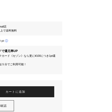
mall店
円以上で送料無料
0 pt
ドで還元率UP
カード《セゾン》なら更に¥100につき1pt還
短５分でご利用可能！
カートに追加
を確認