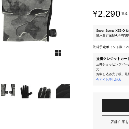
¥2,290
税込
Super Sports XEBIO &
購入合計金額4,990
取得予定ポイント数：
2
提携クレジットカー
三井ショッピングパーク
元！
お申し込み完了後、最
今すぐお申し込み
店舗在庫