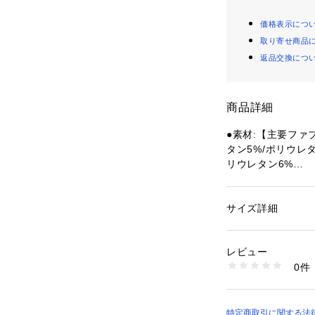
価格表示につ
取り寄せ商品
返品交換につ
商品詳細
●素材:【主要ファ
タン5%/ポリウレ
リウレタン6%
●カンボジア製
●メーカーカラー表記:
●PERFORMANCE 
サイズ詳細
性別：
メンズ
●4方向ストレッチ
カテゴリー：
ファッ
●タッチパネル対
レビュー
●手の甲にはOakley
商品番号：
15400004
0件
●タッチスクリー
10872266801 （
の指でスマートフ
●ストレッチ性に
さを遮断しフィッ
特定商取引に関する法律に基づ