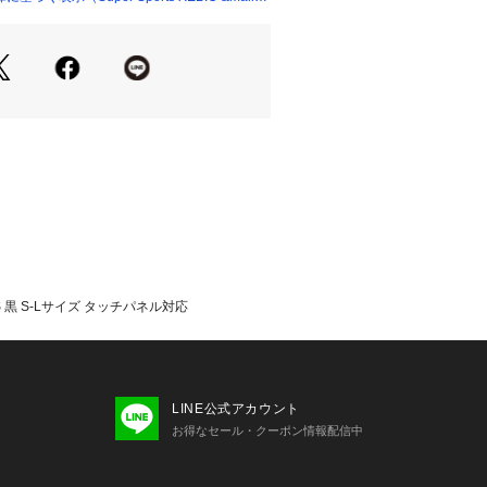
しっかりフィットし暖かさと機能性を
。
たっての注意事項】
いては、生地の裁断箇所により、商品
(柄)が異なる場合があります。
像とはパターンの位置や内容が異なる
、商品自体の仕様の相違には該当いた
て弊社カラー表記がメーカーカラー表
あります。
いのモニター環境により、掲載画像と
2S 黒 S-Lサイズ タッチパネル対応
が若干異なる場合があります。
品のパッケージ・デザイン・仕様につ
更することがあります。あらかじめご
クリー OAKLEY スーパースポーツ
r Sports XEBIO 防寒小物 アクセサ
LINE公式アカウント
 Mens メンズ めんず 男性 ブラック 秋
お得なセール・クーポン情報配信中
 運動 ウォーキング ジョギング ランニ
 自転車 ゴルフ サッカー 野球 テニス