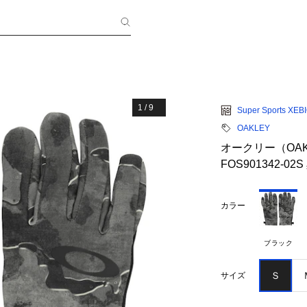
1
/
9
Super Sports XEB
OAKLEY
オークリー（OAKL
FOS901342-0
カラー
ブラック
Ｓ
サイズ