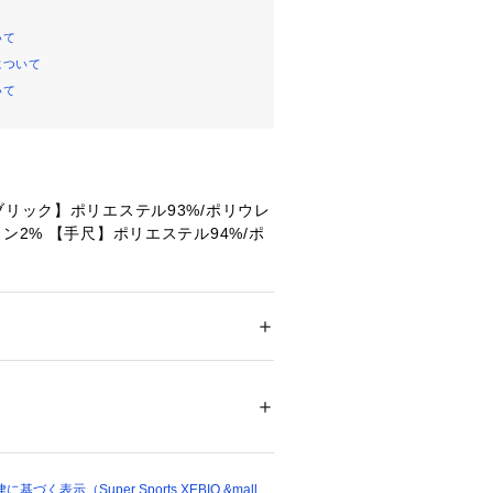
いて
について
いて
ブリック】ポリエステル93%/ポリウレ
タン2% 【手尺】ポリエステル94%/ポ
METAL CAMO BLACK 02S
FIT
ション
 ＞ 
ファッション雑貨
 ＞ 
手袋
応
 Ellipseロゴ。
26759 
（モール）
ン対応で、人差し指、親指、中指の3本
ショップ）
ォンやタブレットの操作可能。
優れたカフが装備、手首からの風や寒
ト感を調整可能。またタイトフィット
く表示（Super Sports XEBIO &mall