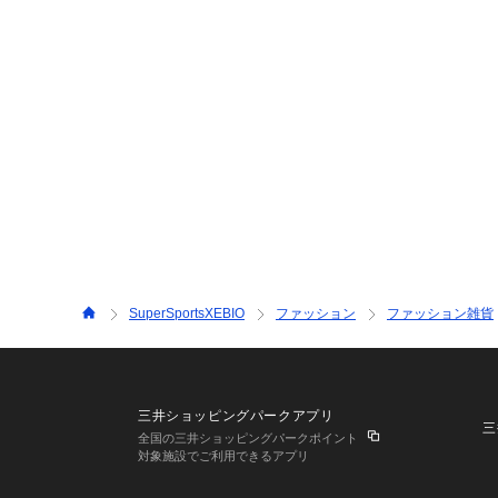
SuperSportsXEBIO
ファッション
ファッション雑貨
三井ショッピングパークアプリ
三
全国の三井ショッピングパークポイント
対象施設でご利用できるアプリ