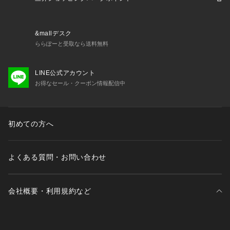
ーツバッグ 運動用バッグ スポーツバッグ spbag_pm25 apsm
20 0525lcpn_a cpl92r xmas2025_ssx_teens_spbag xmas2
025_ssx_mens_bag
&mallデスク
ららぽーと受取なら送料無料
LINE公式アカウント
お得なセール・クーポン情報配信中
初めての方へ
よくある質問・お問い合わせ
会社概要・利用規約など
三井不動産が展開する商業施設一覧