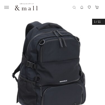
1
/
11