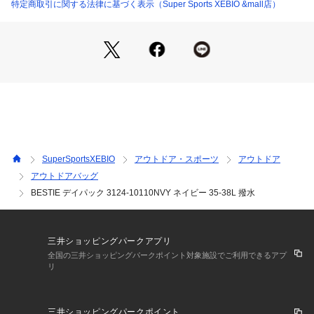
●大きめの前面ポケットや背面からもアクセス出来るメインコ
特定商取引に関する法律に基づく表示（Super Sports XEBIO &mall店）
ンパートメントの他、メッシュパーツを取り付けることで各種
ボールなどを持ち運ぶことも可能に。底面にはシューズが収納
出来るスペースも搭載しており、各種スポーツや旅行、合宿な
どのシーンで活躍します。
●素材には耐久性が高く撥水性もあるN/630D CORDURA NYL
ONを使用。各部に使用した止水ファスナーと合わせ、突然の
雨から荷物を守ります。
●シンプルなデザインとその機能性でアクティブな毎日を送る
ユーザーの要望をすべて叶える、大容量デイパックです。
SuperSportsXEBIO
アウトドア・スポーツ
アウトドア
【商品の購入にあたっての注意事項】
アウトドアバッグ
※弊社独自の採寸・計量方法により計測を行っておりますた
BESTIE デイパック 3124-10110NVY ネイビー 35-38L 撥水
め、多少の誤差が生じる場合がございます。
※一部商品において弊社カラー表記がメーカーカラー表記と異
なる場合がございます。
※ブラウザやお使いのモニター環境により、掲載画像と実際の
三井ショッピングパークアプリ
商品の色味が若干異なる場合があります。
全国の三井ショッピングパークポイント対象施設でご利用できるアプ
※掲載の価格・製品のパッケージ・デザイン・仕様について、
リ
予告なく変更することがあります。あらかじめご了承くださ
い。マキャベリック MAKAVELIC スーパースポーツゼビオ ゼ
ビオ Super Sports XEBIO BAG バッグ カバン かばん 鞄 スポ
三井ショッピングパークポイント