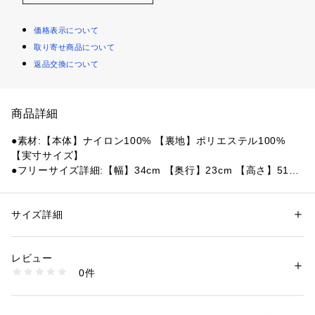
価格表示について
取り寄せ商品について
返品交換について
商品詳細
●素材:【本体】ナイロン100% 【裏地】ポリエステル100%
【実寸サイズ】
●フリーサイズ詳細:【幅】34cm 【奥行】23cm 【高さ】51cm
●ベトナム製
●容量:約35～38L
●重量:約1000g
サイズ詳細
性別：
レディース
メンズ
●CORDURA BLAND FABRIC:スタイリッシュで高耐久性、軽
カテゴリー：
アウトドア・スポーツ
 ＞ 
アウトドア
 ＞ 
アウトドアバッグ
量で丈夫
レビュー
引裂、摩擦、摩耗に対する優れた耐久性
商品番号：
1540000426584 
（モール）
0件
暮らしのためにデザイン、長持ちします
10872708501 （ショップ）
●スポーツにフォーカスしたSQUADシリーズより、新作のデイ
パックが登場。