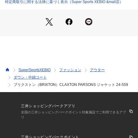
バックパックに入れて持ち運びたいアイテム。
特定商取引に関する法律に基づく表示（Super Sports XEBIO &mall店）
【商品の購入にあたっての注意事項】
※弊社独自の採寸・計量方法により計測を行っておりますた
め、多少の誤差が生じる場合があります。
※一部商品において弊社カラー表記がメーカーカラー表記と異
なる場合があります。
※ブラウザやお使いのモニター環境により、掲載画像と実際の
商品の色味が若干異なる場合があります。
※掲載の価格・製品のパッケージ・デザイン・仕様について、
予告なく変更することがあります。あらかじめご了承くださ
SuperSportsXEBIO
ファッション
アウター
い。ブリクストン BRIXTON スーパースポーツゼビオ ゼビオ
ダウン・中綿コート
 Super Sports XEBIO スポーツカジュアル アウター Men's M
ブリクストン（BRIXTON）CLAXTON PARSONS ジャケット 24-559
ens メンズ めんず 男性 トップス Finoutw2602
三井ショッピングパークアプリ
全国の三井ショッピングパークポイント対象施設でご利用できるアプ
リ
三井ショッピングパークポイント