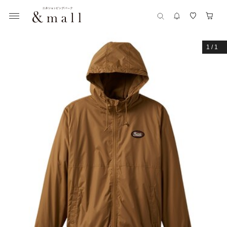
1
/
1