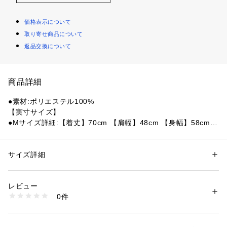
価格表示について
取り寄せ商品について
返品交換について
商品詳細
●素材:ポリエステル100%
【実寸サイズ】
●Mサイズ詳細:【着丈】70cm 【肩幅】48cm 【身幅】58cm
 【袖丈】65cm
●Lサイズ詳細:【着丈】72cm 【肩幅】49cm 【身幅】62cm
 【袖丈】67cm
サイズ詳細
性別：
メンズ
●中国製
カテゴリー：
ファッション
 ＞ 
アウター
 ＞ 
ダウン・中綿コート
●ナイロン素材を使用したシンプルなジップアップジャケッ
レビュー
ト。
商品番号：
1540000426275 
（モール）
0件
●撥水性と防風性を兼ね備え、裏地にはメッシュ素材を使用し
10861169301 （ショップ）
ているため着用時の軽さと動きやすさを実現。
●丸めて小さく収納可能で急な悪天候に対応できるため、常に