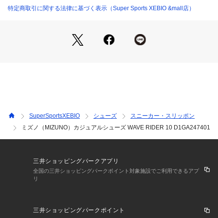
●妖怪(ようかい)は、日本で伝承される民間信仰において、人
特定商取引に関する法律に基づく表示（Super Sports XEBIO &mall店）
間の理解を超える奇怪で異常な現象、あるいは、それらの現象
を起こす不可思議な力を持ち、科学で説明できない存在のこと
で、恐ろしい幽霊から巨大な骸骨、奇抜な提灯まで、必ずしも
悪意があるわけではないが不気味なものすべてを指す包括的な
用語として使われます。
●オフホワイト(D1GA2474)は、幽霊 (不気味な幽霊) からイン
スピレーションを得て、夜の霧の中にいる虚ろな目をした幽霊
を表現しています。またシュータンのメッシュを破って使用す
る事も出来、使用用途に応じ遊び心を付加しています。
※シュータンメッシュの切り取り方については、その方法を説
SuperSportsXEBIO
シューズ
スニーカー・スリッポン
明したリーフレットが靴箱に含まれています。
ミズノ（MIZUNO）カジュアルシューズ WAVE RIDER 10 D1GA247401
●WAVE RIDER 10 は、ダイナミックなクッション性、安定
性、エネルギー リターンといった機能性を提供します。アッ
パーはメッシュとスエードのコンビネーションで構成し、ヒー
ルの半透明 TPU表現など、高級感のある素材とテクニカルな
三井ショッピングパークアプリ
仕上げが特徴です。
全国の三井ショッピングパークポイント対象施設でご利用できるアプ
リ
●ミズノウエーブ
●カップインソール(取り外し可)
三井ショッピングパークポイント
【商品の購入にあたっての注意事項】