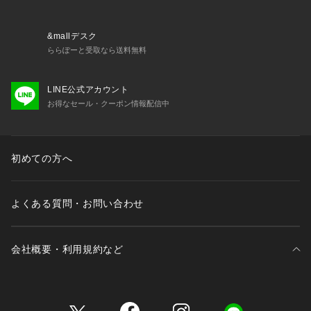
※弊社独自の採寸・計量方法により計測を行っておりますた
め、多少の誤差が生じる場合がございます。
【こちらの商品について】
&mallデスク
※シューズの製造過程で、接着剤の付着や縫製のズレ・歪みが
ららぽーと受取なら送料無料
ある場合がございます。ご理解、ご了承の上、お買い求めくだ
さい。
LINE公式アカウント
※靴ひもの長さについては、左右10cm以内の差までは弊社許
お得なセール・クーポン情報配信中
容内とさせていただいております。
左右の紐に10cm以上の差がある場合はメールにてお問い合わ
せください。
※一部商品において弊社カラー表記がメーカーカラー表記と異
初めての方へ
なる場合がございます。
※ブラウザやお使いのモニター環境により、掲載画像と実際の
商品の色味が若干異なる場合があります。
よくある質問・お問い合わせ
※掲載の価格・製品のパッケージ・デザイン・仕様について、
予告なく変更することがあります。あらかじめご了承くださ
い。2024年秋冬モデル 2024fwmodel ミズノ MIZUNO スーパ
会社概要・利用規約など
ースポーツゼビオ ゼビオ Super Sports XEBIO カジュアルシ
ューズ 靴 カジュアルシューズ Men's Mens メンズ めんず 男
性 街履き 町履き 0210shcpn 2025w_sale
三井不動産が展開する商業施設一覧