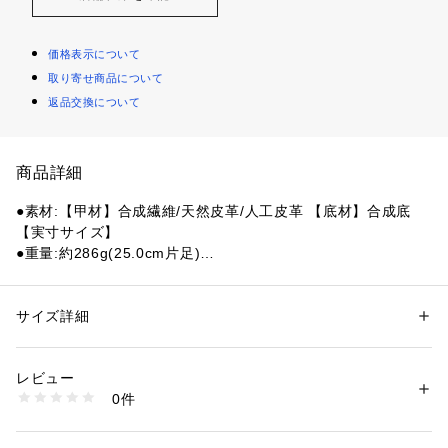
価格表示について
取り寄せ商品について
返品交換について
商品詳細
●素材:【甲材】合成繊維/天然皮革/人工皮革 【底材】合成底
【実寸サイズ】
●重量:約286g(25.0cm片足)
●ベトナム製
●メーカーカラー表記:オフホワイト×ライトグレー×パープル
●幅:2E相当の方向け
サイズ詳細
性別：
レディース
メンズ
●スポーツカジュアル用
カテゴリー：
シューズ
 ＞ 
スニーカー・スリッポン
●日本のホラーカルチャーから着想を得たコンセプトパックWA
レビュー
VE RIDER 10 YOKAI。
商品番号：
1540000426072 
（モール）
0件
●WAVE RIDER 10を主役とするこのコレクションは、日本の
10867297601 （ショップ）
民間伝承の象徴的な妖怪からインスピレーションを得ていま
す。