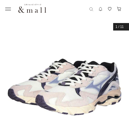
1
/
11