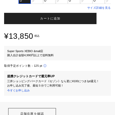
０
５
０
５
０
５
０
５
サイズ詳細を見る
カートに追加
¥13,850
税込
Super Sports XEBIO &mall店
購入合計金額4,990円以上で送料無料
取得予定ポイント数：
125 pt
提携クレジットカードで還元率UP
三井ショッピングパークカード《セゾン》なら更に¥100につき1pt還元！
お申し込み完了後、最短５分でご利用可能！
今すぐお申し込み
店舗在庫を確認