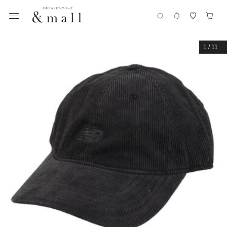
1
/
11