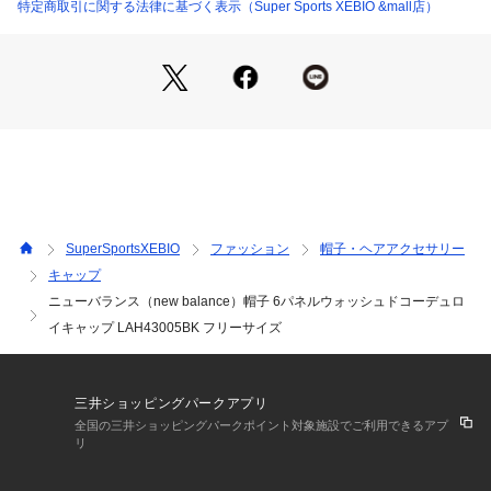
め、多少の誤差が生じる場合がございます。
特定商取引に関する法律に基づく表示（Super Sports XEBIO &mall店）
※一部商品において弊社カラー表記がメーカーカラー表記と異
なる場合がございます。
※ブラウザやお使いのモニター環境により、掲載画像と実際の
商品の色味が若干異なる場合があります。
※掲載の価格・製品のパッケージ・デザイン・仕様について、
予告なく変更することがあります。あらかじめご了承くださ
い。ニューバランス new balance newbalance スーパースポ
ーツゼビオ ゼビオ Super Sports XEBIO 帽子 キャップ Men's 
Mens メンズ めんず 男性 Lady's Ladys れでぃーす ウィメン
ズ 女性 ブランド ブラック 男女兼用 ユニセックス スポーツキ
SuperSportsXEBIO
ファッション
帽子・ヘアアクセサリー
ャップ ファッション おしゃれ かっこいい スポーツ 部活 散歩
キャップ
 お出かけ 旅行 トラベル 観光 運動 ウォーキング ジョギング
ニューバランス（new balance）帽子 6パネルウォッシュドコーデュロ
 ランニング サイクリング 自転車 フィットネス スポーツ観戦
 レジャー アウトドア BBQ バーベキュー キャンプ プレゼント 
イキャップ LAH43005BK フリーサイズ
ギフト 日除け 日焼け対策 日差し対策 デイリーユース タウン
ユース シンプル しんぷる スト系 ロゴ 刺繍 6パネルキャップ
 シックカラー xebio_2502_pup ss25cp06 pm_caplp 26caps
三井ショッピングパークアプリ
f
全国の三井ショッピングパークポイント対象施設でご利用できるアプ
リ