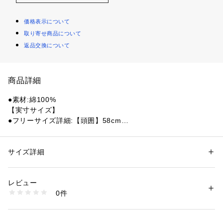
価格表示について
取り寄せ商品について
返品交換について
商品詳細
●素材:綿100%
【実寸サイズ】
●フリーサイズ詳細:【頭囲】58cm
●中国製
●サイズ:【フリー(OSZ)】頭囲53～62cm
●シンプルなNロゴ刺繍で仕上げた6パネルキャップ。
サイズ詳細
性別：
レディース
メンズ
●温かみのあるコーデュロイ素材を使用し、シンプルなNロゴ
カテゴリー：
ファッション
 ＞ 
帽子・ヘアアクセサリー
 ＞ 
キャップ
刺繍で仕上げた6パネルキャップです。つばはカーブ仕様で、
レビュー
サイズ調整可能なアジャスターが付いています。
商品番号：
1540000425817 
（モール）
0件
10867069701 （ショップ）
【商品の購入にあたっての注意事項】
※弊社独自の採寸・計量方法により計測を行っておりますた