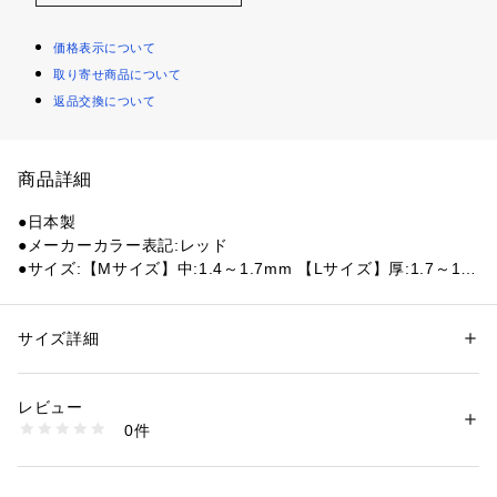
価格表示について
取り寄せ商品について
返品交換について
商品詳細
●日本製
●メーカーカラー表記:レッド
●サイズ:【Mサイズ】中:1.4～1.7mm 【Lサイズ】厚:1.7～1.9
mm 【LLサイズ】特厚:1.9～2.1mm
●カテゴリ:裏ソフト
●分類:AC(アクティブチャージ)
サイズ詳細
性別：
レディース
メンズ
●スピード:14.25
カテゴリー：
アウトドア・スポーツ
 ＞ 
卓球
 ＞ 
卓球ラバー
●スピン:12.25
レビュー
●スポンジ硬度:35.0
商品番号：
1540000424641 
（モール）
0件
10809308601 （ショップ）
【商品の購入にあたっての注意事項】
※一部商品において弊社カラー表記がメーカーカラー表記と異