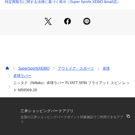
なる場合がございます。
特定商取引に関する法律に基づく表示（Super Sports XEBIO &mall店）
※ブラウザやお使いのモニター環境により、掲載画像と実際の
商品の色味が若干異なる場合があります。
※掲載の価格・製品のパッケージ・デザイン・仕様について、
予告なく変更することがあります。あらかじめご了承くださ
い。ニッタク Nittaku スーパースポーツゼビオ ゼビオ Super
 Sports XEBIO 卓球 卓球ラバー ラバー 裏ソフト ss25509cpn 
racket_2601sale sp10tt sp10pt2602
SuperSportsXEBIO
アウトドア・スポーツ
卓球
卓球ラバー
ニッタク（Nittaku）卓球ラバー FLYATT SPIN フライアット スピン レッ
ド NR8569-20
三井ショッピングパークアプリ
全国の三井ショッピングパークポイント対象施設でご利用できるアプ
リ