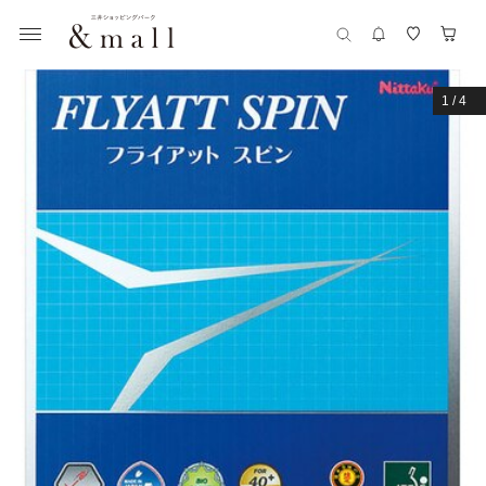
1
/
4