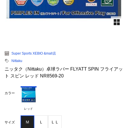
Super Sports XEBIO &mall店
Nittaku
ニッタク（Nittaku）卓球ラバー FLYATT SPIN フライアッ
ト スピン レッド NR8569-20
カラー
レッド
Ｍ
Ｌ
ＬＬ
サイズ