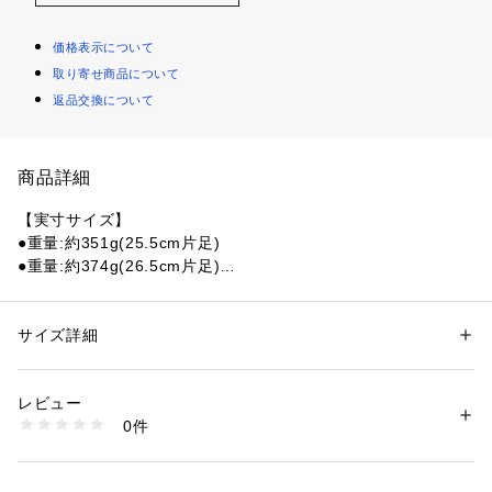
価格表示について
取り寄せ商品について
返品交換について
商品詳細
【実寸サイズ】
●重量:約351g(25.5cm片足)
●重量:約374g(26.5cm片足)
●重量:約401g(27.5cm片足)
●インドネシア製
●メーカーカラー表記:GRENACHE
サイズ詳細
性別：
メンズ
●ハイカットのバルカナイズドシューズ「Banks High」。
カテゴリー：
シューズ
 ＞ 
スニーカー・スリッポン
●バルカナイズド ラバー ソールは耐久性に優れ、スケートボー
レビュー
ドにも最適。くるぶし部分にはデボス加工でロゴ。サーフ/ス
商品番号：
1540000423011 
（モール）
0件
ケートカルチャー向けに現代的にアレンジされた、Oakley の
10870114401 （ショップ）
アーカイブデザインを彷彿とさせる新しいラバートレッド。
※外箱記載のサイズと商品タグのサイズは、メーカーの都合上