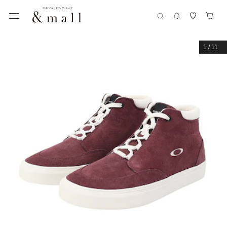
1
/
11