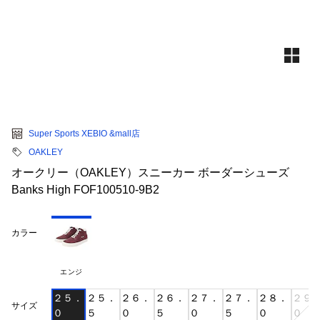
Super Sports XEBIO &mall店
OAKLEY
オークリー（OAKLEY）スニーカー ボーダーシューズ
Banks High FOF100510-9B2
カラー
エンジ
２５．
２５．
２６．
２６．
２７．
２７．
２８．
２９
サイズ
０
５
０
５
０
５
０
０