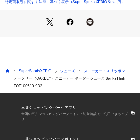
異なる場合がありますが、あくまで目安のサイズになる為ご了
特定商取引に関する法律に基づく表示（Super Sports XEBIO &mall店）
承ください。
【商品の購入にあたっての注意事項】
※弊社独自の採寸・計量方法により計測を行っておりますた
め、多少の誤差が生じる場合がございます。
【こちらの商品について】
※シューズの製造過程で、接着剤の付着や縫製のズレ・歪みが
ある場合がございます。ご理解、ご了承の上、お買い求めくだ
さい。
※靴ひもの長さについては、左右10cm以内の差までは弊社許
SuperSportsXEBIO
シューズ
スニーカー・スリッポン
容内とさせていただいております。
オークリー（OAKLEY）スニーカー ボーダーシューズ Banks High
左右の紐に10cm以上の差がある場合はメールにてお問い合わ
FOF100510-9B2
せください。
※一部商品において弊社カラー表記がメーカーカラー表記と異
なる場合がございます。
※ブラウザやお使いのモニター環境により、掲載画像と実際の
三井ショッピングパークアプリ
商品の色味が若干異なる場合があります。
全国の三井ショッピングパークポイント対象施設でご利用できるアプ
※掲載の価格・製品のパッケージ・デザイン・仕様について、
リ
予告なく変更することがあります。あらかじめご了承くださ
い。2024年秋冬モデル 2024fwmodel オークリー OAKLEY ス
ーパースポーツゼビオ ゼビオ Super Sports XEBIO スポーツ
三井ショッピングパークポイント