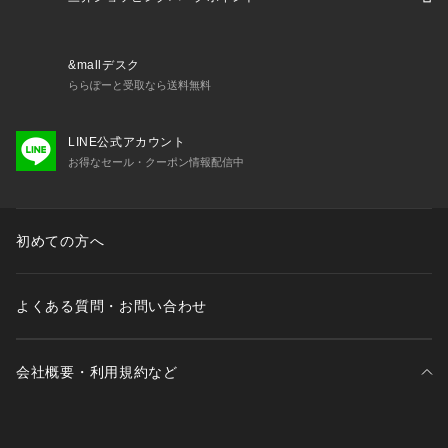
シューズ 靴 ボーダー Men's Mens メンズ めんず 男性 街履き
 町履き カジュアル xmas2024_ssx_mens_shoes 2410hll_cp
n cp1115 2411bff_1010 1sh0cp msht_2504 xmas2025_ssx
&mallデスク
_teens_sh xmas2025_ssx_mens_sh shcpn1225
ららぽーと受取なら送料無料
LINE公式アカウント
お得なセール・クーポン情報配信中
初めての方へ
よくある質問・お問い合わせ
会社概要・利用規約など
三井不動産が展開する商業施設一覧