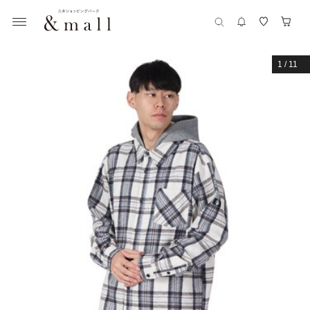
1
/
11