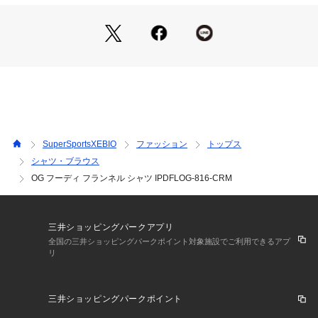
め、多少の誤差が生じる場合があります。
※総柄の商品については、生地の裁断箇所により、商品一点ご
とにパターン(柄)が異なる場合があります。
そのため、掲載画像とはパターンの位置や内容が異なるものが
ありますが、商品自体の仕様の相違には該当いたしません。
※一部商品において弊社カラー表記がメーカーカラー表記と異
なる場合があります。
※ブラウザやお使いのモニター環境により、掲載画像と実際の
商品の色味が若干異なる場合があります。
※掲載の価格・製品のパッケージ・デザイン・仕様について、
SuperSportsXEBIO
ファッション
トップス
予告なく変更することがあります。あらかじめご了承くださ
シャツ・ブラウス
い。アイピーディー IPD スーパースポーツゼビオ ゼビオ Sup
OG フーディ フランネル シャツ IPDFLOG-816-CRM
er Sports XEBIO スポーツカジュアル シャツ Men's Mens メ
ンズ めんず 男性 トップス
三井ショッピングパークアプリ
全国の三井ショッピングパークポイント対象施設でご利用できるアプ
リ
三井ショッピングパークポイント