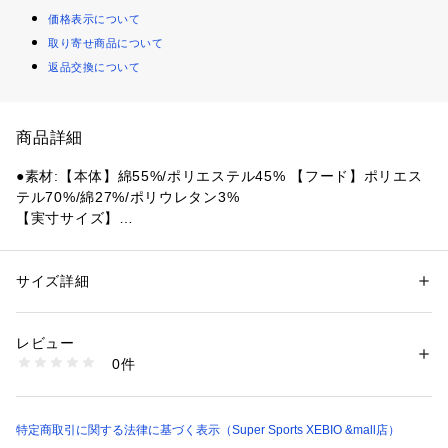
価格表示について
取り寄せ商品について
返品交換について
商品詳細
●素材:【本体】綿55%/ポリエステル45% 【フード】ポリエス
テル70%/綿27%/ポリウレタン3%
【実寸サイズ】
●Mサイズ詳細:【着丈】74cm 【肩幅】51cm 【身幅】58.5cm 
【袖丈】61cm
●Lサイズ詳細:【着丈】78cm 【肩幅】53.5cm 【身幅】60.5c
サイズ詳細
性別：
メンズ
m 【袖丈】63cm
カテゴリー：
ファッション
 ＞ 
トップス
 ＞ 
シャツ・ブラウス
●LLサイズ詳細:【着丈】80cm 【肩幅】55cm 【身幅】62cm
レビュー
 【袖丈】65cm
商品番号：
1540000422911 
（モール）
0件
●中国製
10865692801 （ショップ）
【商品の購入にあたっての注意事項】
※弊社独自の採寸・計量方法により計測を行っておりますた
特定商取引に関する法律に基づく表示（Super Sports XEBIO &mall店）