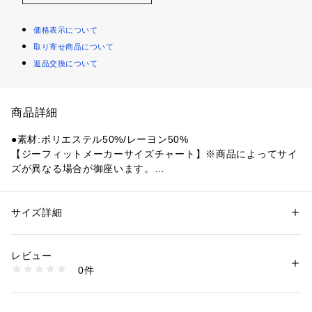
価格表示について
取り寄せ商品について
返品交換について
商品詳細
●素材:ポリエステル50%/レーヨン50%
【ジーフィットメーカーサイズチャート】※商品によってサイ
ズが異なる場合が御座います。
●サイズ:【Mサイズ】バスト79～87cm 身長154～162cm 【L
サイズ】バスト86～94cm 身長154～162cm
【実寸サイズ】
サイズ詳細
性別：
レディース
●Lサイズ詳細:【着丈】68.5cm 【肩幅】41cm 【身幅】52cm
カテゴリー：
アウトドア・スポーツ
 ＞ 
ヨガ・フィットネス・トレーニン
グ
 ＞ 
ヨガ・フィットネス・トレーニングウェア
 【袖丈】23cm
レビュー
●中国製
0件
●ゆったりとしたサイズ感
商品番号：
1540000422738 
（モール）
10868662601 （ショップ）
●ラメプリント入り
●両サイドのスリットは、片方を結んでのアレンジがおススメ