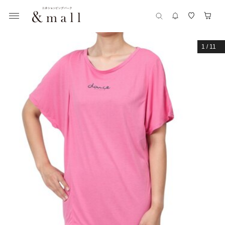
1
/
11