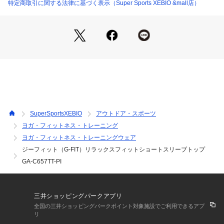
です。
特定商取引に関する法律に基づく表示（Super Sports XEBIO &mall店）
●体型を拾わないリラックスしたサイズ感で、様々な体形の方
に対応可能なデザインです。
●ふわっとソフト、しっとりなめらかな肌触りが心地よい天竺
素材を使用したトップスシリーズです。
【商品の購入にあたっての注意事項】
※弊社独自の採寸・計量方法により計測を行っておりますた
め、多少の誤差が生じる場合がございます。
※一部商品において弊社カラー表記がメーカーカラー表記と異
なる場合がございます。
SuperSportsXEBIO
アウトドア・スポーツ
※ブラウザやお使いのモニター環境により、掲載画像と実際の
ヨガ・フィットネス・トレーニング
商品の色味が若干異なる場合があります。
ヨガ・フィットネス・トレーニングウェア
※掲載の価格・製品のパッケージ・デザイン・仕様について、
予告なく変更することがあります。あらかじめご了承くださ
ジーフィット（G-FIT）リラックスフィットショートスリーブトップ
い。ジーフィット G-FIT スーパースポーツゼビオ ゼビオ Sup
GA-C657TT-PI
er Sports XEBIO フィットネス フィットネスカットソー Lad
y's Ladys レディース れでぃーす 女性 クルーネック 半袖Tシ
ャツ ヨガ ピラティス apa_twear momday2603
三井ショッピングパークアプリ
全国の三井ショッピングパークポイント対象施設でご利用できるアプ
リ