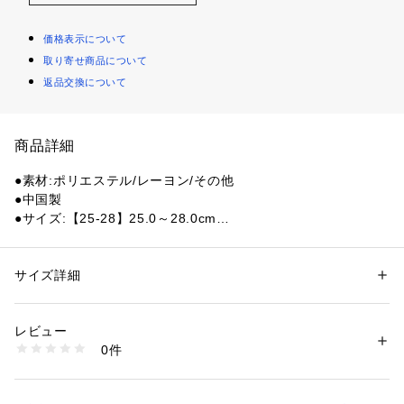
価格表示について
取り寄せ商品について
返品交換について
商品詳細
●素材:ポリエステル/レーヨン/その他
●中国製
●サイズ:【25-28】25.0～28.0cm
●2足組
●LENGTH:CREW
●TRIPLE LAYER:究極の暖か設計。3層構造。
サイズ詳細
性別：
メンズ
●HEAT-X:吸湿発熱素材
カテゴリー：
ファッション
 ＞ 
レッグウエア
 ＞ 
ソックス・靴下
レビュー
【商品の購入にあたっての注意事項】
商品番号：
1540000422715 
（モール）
0件
※本商品は製品特性上、試着後の返品はできかねます。試着前
10867987001 （ショップ）
にサイズなどご確認をお願いします。
※一部商品において弊社カラー表記がメーカーカラー表記と異