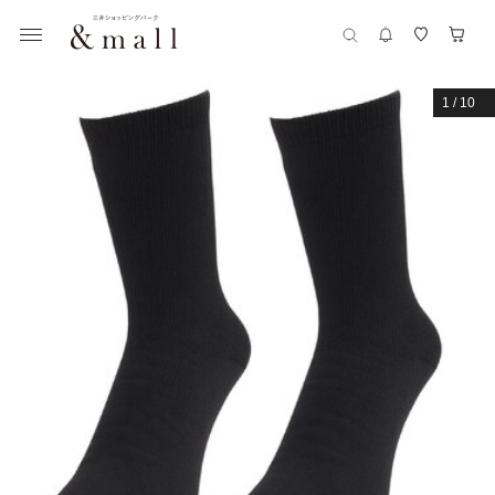
1
/
10